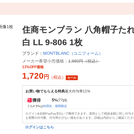
住商モンブラン 八角帽子たれ
白 LL 9-806 1枚
MONTBLANC（ユニフォーム）
ブランド：
メーカー希望小売価格：
1,980円（税込）
13%OFF価格
1,720
円
（税込）
セール
お買い物でもらえる特典
最大付与率11%
5
獲得
%
(77pt)
うち4.5%は
利用先・期間限定
ログイン&全額PayPay支払いで獲得できます。原則として税抜金額に対し付与
も実際の付与数、付与率が少ない場合があります。詳細は内訳からご確認くださ
ログインはこちら