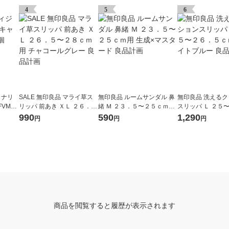
4
5
6
ョナリ
SALE 無印良品 マライ草ス
無印良品 ルームサンダル 鼻
無印良品 洗える
VMC-
リッパ 前あき ＸＬ ２６．
緒 Ｍ ２３．５〜２５ｃｍ用
スリッパ Ｌ ２５
５〜２８ｃｍ用 チャコール
生成×マスタード 良品計画
ｃｍ用 ライトブル
990
590
1,290
円
円
円
グレー 良品計画
画
商品を閲覧すると履歴が表示されます