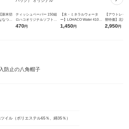
【新米切
ティッシュペーパー 150組
【水・ミネラルウォータ
【アウトレット
ななつぼ
ロハコオリジナルソフトパ
ー】LOHACO Water 410ml
替特価】北海道
袋 令和7年産
ックティッシュ フィオナ オ
1箱（20本入）ラベルレス
し 精白米 5kg
470
1,450
2,950
円
円
円
ジナル
リジナル 1セット（10個：
（イチオシ） オリジナル
米 木徳神糧 オ
5個入×2パック） オリジナ
ル
入防止の八角帽子
ツイル（ポリエステル65％、綿35％）