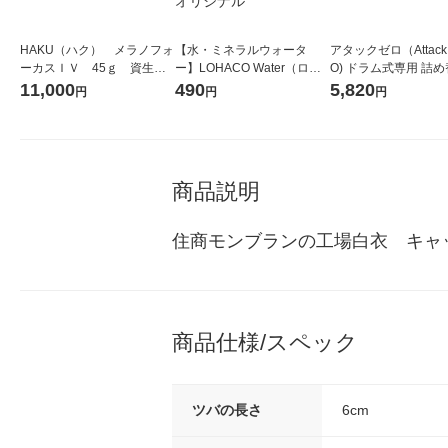
HAKU（ハク） メラノフォ
【水・ミネラルウォータ
アタックゼロ（Attack
ーカスＩＶ 45ｇ 資生
ー】LOHACO Water（ロハ
O) ドラム式専用 詰め
堂 おまけ付き
コウォーター）2L ラベルレ
ガジャンボ 2300g 1
11,000
490
5,820
円
円
円
ス 1箱（5本入）（イチオ
（2個入) 洗濯洗剤 花
シ） オリジナル
商品説明
住商モンブランの工場白衣　キャ
商品仕様/スペック
ツバの長さ
6cm