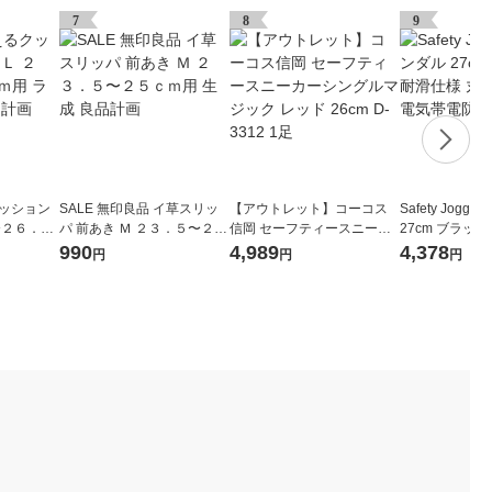
7
8
9
クッション
SALE 無印良品 イ草スリッ
【アウトレット】コーコス
Safety Jogg
〜２６．５
パ 前あき Ｍ ２３．５〜２５
信岡 セーフティースニーカ
27cm ブラック
ー 良品計
ｃｍ用 生成 良品計画
ーシングルマジック レッド
洗い可能 静電気
990
4,989
4,378
円
円
円
26cm D-3312 1足
27.0