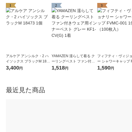
1
2
3
アルケア アンシルク・2 ハ
YAMAZEN 濡らして着る ク
フィフティ・ヴィジ
イソックス ブラックM 1847
ーリングベスト ファン付き
ー シャワーキャップ F
3 1個
ウェア用インナーベスト グ
001 1個（100枚入）
3,400
1,518
1,590
円
円
円
レー KF1-CV(G) 1着
最近見た商品