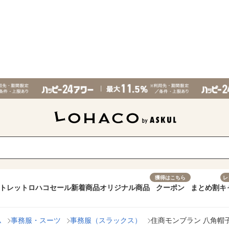
獲得はこちら
レ
トレット
ロハコセール
新着商品
オリジナル商品
クーポン
まとめ割
キ
ム
事務服・スーツ
事務服（スラックス）
住商モンブラン 八角帽子たれ