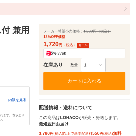
付 兼用
メーカー希望小売価格：
1,980円（税込）
13%OFF価格
1,720
円
（税込）
セール
5
%
(77pt)
在庫あり
1
数量
カートに入れる
内訳を見る
配送情報・送料について
されます。表示より
この商品は
LOHACO
が販売・発送します。
い。
最短翌日お届け
3,780
550
無料
円
(税込)以上で基本配送料
円
(税込)