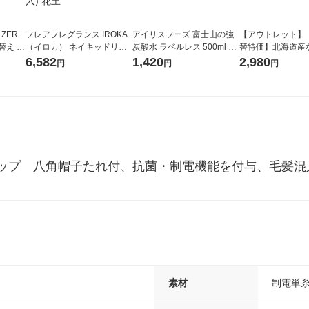
 ZER
フレアフレグランス IROKA
アイリスフーズ 富士山の強
【アウトレット】
替え メ
（イロカ） ネイキッドリリ
炭酸水 ラベルレス 500ml 1
替特価】北海道産
セット
ーの香り 柔軟剤 詰め替え 超
箱（24本入）
し 無洗米 5kg 1
6,582
1,420
2,980
円
円
円
王
特大 1200ml 1セット（5個
米 木徳神糧 オリ
入) 花王
ップ　八角帽子たれ付、抗菌・制電機能を付与、毛髪混
素材
制電単糸