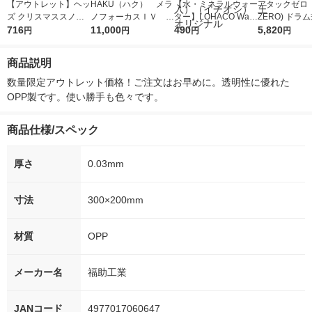
【アウトレット】ヘッ
HAKU（ハク） メラ
【水・ミネラルウォー
アタックゼロ（A
ズ クリスマススノー
ノフォーカスＩＶ 4
ター】LOHACO Wate
ZERO) ドラ
ベアOPPギフトバッ
716
5ｇ 資生堂 おまけ
11,000
r（ロハコウォータ
490
詰め替え メガ
5,820
円
円
円
円
グー3 XMK-OP3 1袋
付き
ー）2L ラベルレス 1
ボ 2300g 1
(50枚)
箱（5本入）（イチオ
個入) 洗濯洗剤
商品説明
シ） オリジナル
数量限定アウトレット価格！ご注文はお早めに。透明性に優れた
OPP製です。使い勝手も色々です。
商品仕様/スペック
厚さ
0.03mm
寸法
300×200mm
材質
OPP
メーカー名
福助工業
JANコード
4977017060647