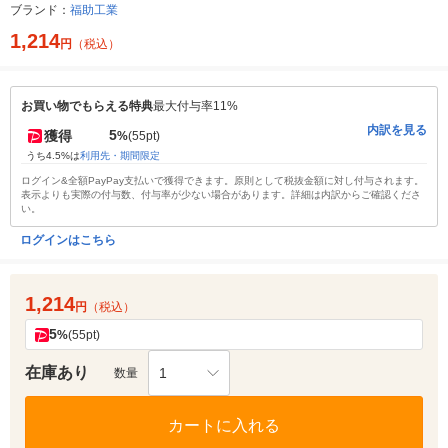
ブランド：
福助工業
1,214
円
（税込）
お買い物でもらえる特典
最大付与率11%
内訳を見る
5
獲得
%
(55pt)
うち4.5%は
利用先・期間限定
ログイン&全額PayPay支払いで獲得できます。原則として税抜金額に対し付与されます。
表示よりも実際の付与数、付与率が少ない場合があります。詳細は内訳からご確認くださ
い。
ログインはこちら
1,214
円
（税込）
5
%
(55pt)
在庫あり
1
数量
カートに入れる