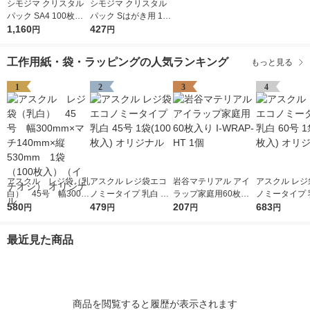
シモジマ クリスタル
シモジマ クリスタル
パック SA4 100枚入 6
パック Sはがき用 100
739200 1袋(100枚入)
1,160
枚入 6751700 1袋(10
427
円
円
0枚入)
工作用紙・袋・ラッピングの人気ランキング
もっと見る
1
2
3
4
アスクル レジ袋（乳
アスクル レジ袋エコ
岩谷マテリアル アイ
アスクル レジ
白） 45号 幅300m
ノミータイプ 乳白 45
ラップ家庭用60枚入
ノミータイプ 乳
m×マチ140mm×縦53
580
号 1袋(100枚入) オリ
479
り I-WRAP-HT 1個
207
号 1袋(100枚
683
円
円
円
円
0mm 1袋（100枚
ジナル
ジナル
入）（イチオシ） オ
最近見た商品
リジナル
商品を閲覧すると履歴が表示されます