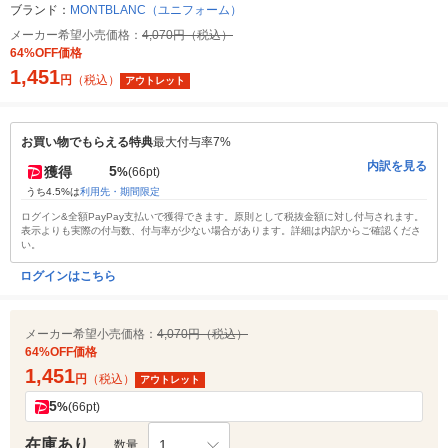
ブランド：
MONTBLANC（ユニフォーム）
メーカー希望小売価格：
4,070円（税込）
64%OFF価格
1,451
円
（税込）
アウトレット
お買い物でもらえる特典
最大付与率7%
内訳を見る
5
獲得
%
(66pt)
うち4.5%は
利用先・期間限定
ログイン&全額PayPay支払いで獲得できます。原則として税抜金額に対し付与されます。
表示よりも実際の付与数、付与率が少ない場合があります。詳細は内訳からご確認くださ
い。
ログインはこちら
メーカー希望小売価格：
4,070円（税込）
64%OFF価格
1,451
円
（税込）
アウトレット
5
%
(66pt)
在庫あり
1
数量