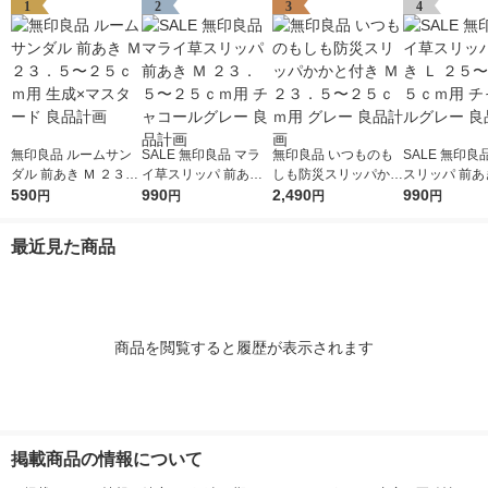
1
2
3
4
無印良品 ルームサン
SALE 無印良品 マラ
無印良品 いつものも
SALE 無印良
ダル 前あき Ｍ ２３．
イ草スリッパ 前あき
しも防災スリッパかか
スリッパ 前あき
５〜２５ｃｍ用 生成×
590
Ｍ ２３．５〜２５ｃ
990
と付き Ｍ ２３．５〜
2,490
５〜２６．５
990
円
円
円
円
マスタード 良品計画
ｍ用 チャコールグレ
２５ｃｍ用 グレー 良
チャコールグレ
ー 良品計画
品計画
品計画
最近見た商品
商品を閲覧すると履歴が表示されます
掲載商品の情報について