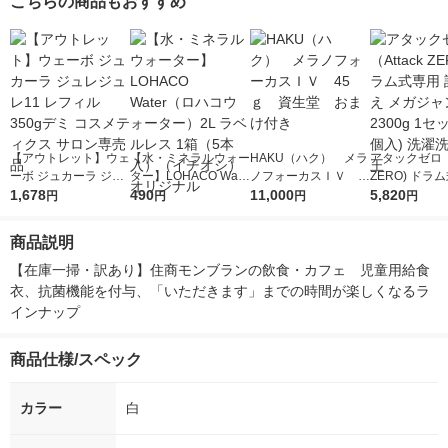
こちらの商品もおすすめ
【アウトレット】ウェ
【水・ミネラルウォー
HAKU（ハク） メラ
アタックゼロ（A
ーボ ジュカーラ ジュ
ター】LOHACO Wate
ノフォーカスＩＶ 4
ZERO) ドラ
レジュレ11 レフィル
1,678
r（ロハコウォータ
490
5ｇ 資生堂 おまけ
11,000
詰め替え メガ
5,820
円
円
円
円
350gデミ コスメティ
ー）2L ラベルレス 1
付き
ボ 2300g 1
クス サロン専売品
箱（5本入）（イチオ
個入) 洗濯洗剤
商品説明
シ） オリジナル
【在庫一掃・訳あり】住商モンブランの飲食・カフェ　児童用給食
衣、抗菌機能を付与、「いただきます」までの時間が楽しくなるラ
インナップ
商品仕様/スペック
カラー
白