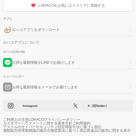
LOHACOをお気に入りストアに登録する
アプリ
ロハコアプリをダウンロード
ロハコアプリについて
ロハコ公式LINE
お得な最新情報をLINEでお届けします
ニュースレター
お得な最新情報をメールでお届けします
Instagram
X（旧Twitter）
ご利用上の注意
LOHACOプライバシーポリシー
カスタマーハラスメントに対する基本方針
ご利用規約
アスクルのサイバーセキュリティ
特定商取引法に基づく表記
酒類販売管理者標識の掲示
古物営業法に基づく表記
医薬品の販売に関する表示