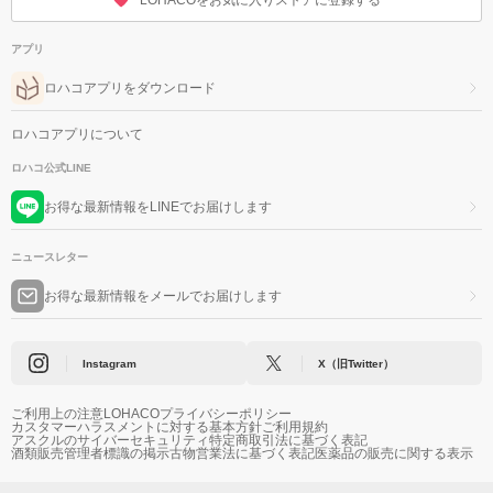
LOHACOをお気に入りストアに登録する
アプリ
ロハコアプリをダウンロード
ロハコアプリについて
ロハコ公式LINE
お得な最新情報をLINEでお届けします
ニュースレター
お得な最新情報をメールでお届けします
Instagram
X（旧Twitter）
ご利用上の注意
LOHACOプライバシーポリシー
カスタマーハラスメントに対する基本方針
ご利用規約
アスクルのサイバーセキュリティ
特定商取引法に基づく表記
酒類販売管理者標識の掲示
古物営業法に基づく表記
医薬品の販売に関する表示