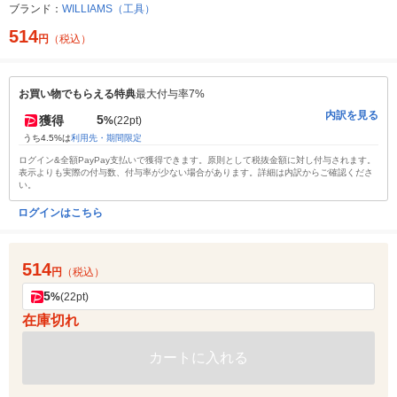
ブランド：
WILLIAMS（工具）
514
円
（税込）
お買い物でもらえる特典
最大付与率7%
内訳を見る
5
獲得
%
(22pt)
うち4.5%は
利用先・期間限定
ログイン&全額PayPay支払いで獲得できます。原則として税抜金額に対し付与されます。
表示よりも実際の付与数、付与率が少ない場合があります。詳細は内訳からご確認くださ
い。
ログインはこちら
514
円
（税込）
5
%
(22pt)
在庫切れ
カートに入れる