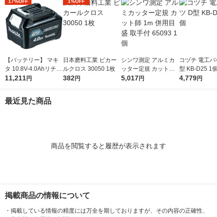
17%OFF
1%OFF
【バッテリー】 マキ
日本磨料工業 ピカー
シンワ測定 アルミカ
コヅチ 電工バ
タ 10.8V-4.0Ahリチウ
ルクロス 30050 1枚
ッター定規 カット師
型 KB-D25 1
ムイオンバッテリ A-5
11,211
382
1m 併用目盛 取手付 6
5,017
4,779
円
円
円
円
9863 BL1040B 1個
5093 1個
最近見た商品
商品を閲覧すると履歴が表示されます
掲載商品の情報について
・
掲載している情報の精度には万全を期しておりますが、その内容の正確性、