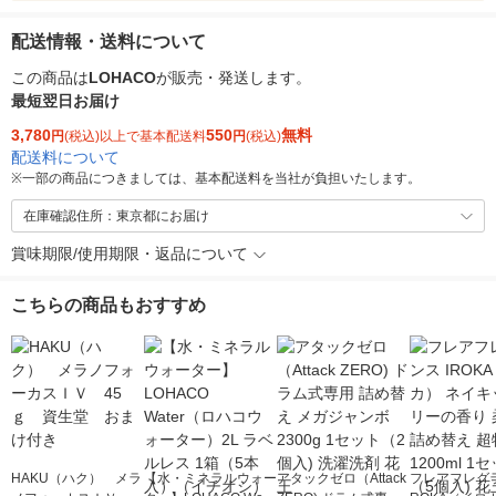
配送情報・送料について
この商品は
LOHACO
が販売・発送します。
最短翌日お届け
3,780
550
無料
円
(税込)以上で基本配送料
円
(税込)
配送料について
※
一部の商品につきましては、基本配送料を当社が負担いたします。
在庫確認住所：東京都にお届け
賞味期限/使用期限・返品について
こちらの商品もおすすめ
HAKU（ハク） メラ
【水・ミネラルウォー
アタックゼロ（Attack
フレアフレグラ