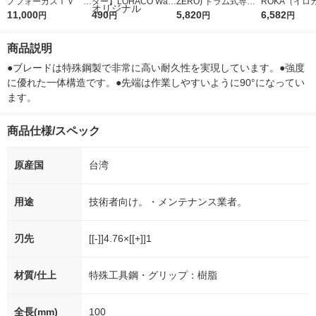
ノフォーカスＩＶ 4
ター】LOHACO Wate
ZERO) ドラム式専用
ROKA（イロ
5ｇ 資生堂 おまけ
11,000
r（ロハコウォータ
490
詰め替え メガジャン
5,820
イキッドリリ
6,582
円
円
円
円
付き
ー）2L ラベルレス 1
ボ 2300g 1セット（2
柔軟剤 詰め替
箱（5本入）（イチオ
個入) 洗濯洗剤 花王
大 1200ml 
商品説明
シ） オリジナル
（5個入) 花王
●ブレードは特殊鋼製で非常に高い耐久性を実現しています。●強度
に優れた一体構造です。●先端は作業しやすいように90°になってい
ます。
商品仕様/スペック
原産国
台湾
用途
技術者向け。・メンテナンス業者。
刃先
[[-]]4.76×[[+]]1
材質/仕上
特殊工具鋼・グリップ：樹脂
全長(mm)
100