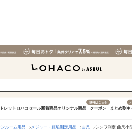
獲得はこちら
レ
トレット
ロハコセール
新着商品
オリジナル商品
クーポン
まとめ割
キ
ーンルーム用品
メジャー・距離測定用品
曲尺
シンワ測定 曲尺小型 