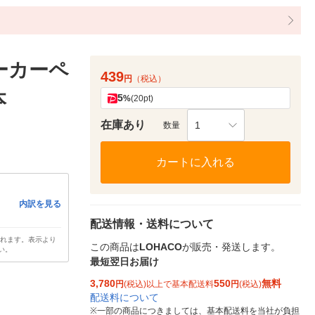
ーカーペ
439
円
（税込）
本
5
%
(20pt)
在庫あり
1
数量
カートに入れる
内訳を見る
配送情報・送料について
されます。表示より
この商品は
LOHACO
が販売・発送します。
い。
最短翌日お届け
3,780
550
無料
円
(税込)以上で基本配送料
円
(税込)
配送料について
※
一部の商品につきましては、基本配送料を当社が負担