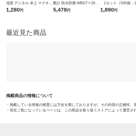
湿度 デジタル 卓上 マグネッ
数計 防水防塵 WBGTー263
1セット（500個：1
ト ホワイト TT-585-WH
1台
入×5袋）
1,280
5,478
1,890
円
円
円
最近見た商品
掲載商品の情報について
・
掲載している情報の精度には万全を期しておりますが、その内容の正確性、
・
現在ご覧になっているページは、この商品を取り扱うストアによって運営さ