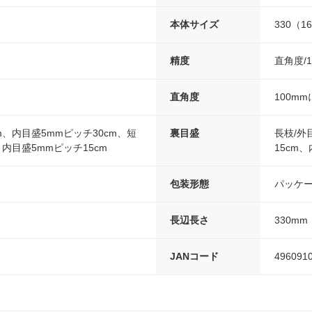
本体サイズ
330（16
精度
直角度/
直角度
100mm
m、内目盛5mmピッチ30cm、短
裏目盛
長枝/外
、内目盛5mmピッチ15cm
15cm
包装形態
パッケ
長辺長さ
330mm
JANコード
496091