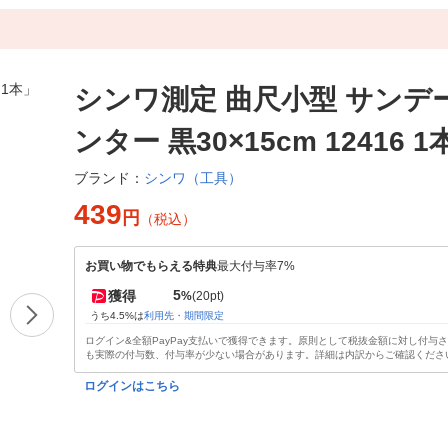
シンワ測定 曲尺小型 サンデ
ンター 黒30×15cm 12416 1
シンワ（工具）
ブランド：
439
円
（税込）
お買い物でもらえる特典
最大付与率7%
5
獲得
%
(20pt)
うち4.5%は
利用先・期間限定
ログイン&全額PayPay支払いで獲得できます。原則として税抜金額に対し付与
も実際の付与数、付与率が少ない場合があります。詳細は内訳からご確認くださ
ログインはこちら