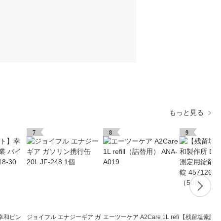
もっと見る
7
8
9
幸和ピン
ジョイフル エナジーギア ガ
エーツーケア A2Care 1L refi
【残留塩素試薬