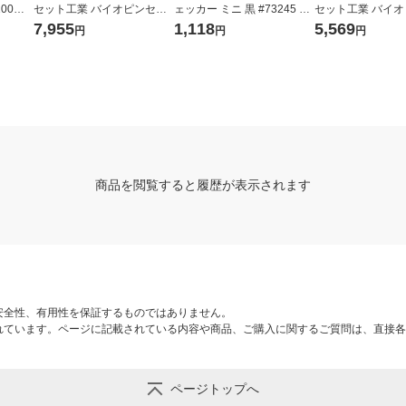
00個
セット工業 バイオピンセッ
ェッカー ミニ 黒 #73245 1
セット工業 バイ
ト K28-30 33170993 1本
個
ト K18-30 33170
7,955
1,118
5,569
円
円
円
商品を閲覧すると履歴が表示されます
安全性、有用性を保証するものではありません。
れています。ページに記載されている内容や商品、ご購入に関するご質問は、直接各
ページトップへ