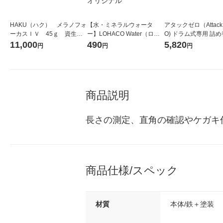
HAKU（ハク） メラノフォ
【水・ミネラルウォータ
アタックゼロ（Attack
ーカスＩＶ 45ｇ 資生
ー】LOHACO Water（ロハ
O) ドラム式専用 詰め
堂 おまけ付き
コウォーター）2L ラベルレ
ガジャンボ 2300g 1
11,000
490
5,820
円
円
円
ス 1箱（5本入）（イチオ
（2個入) 洗濯洗剤 花
シ） オリジナル
商品説明
長さの測定、直角の確認やケガキ
商品仕様/スペック
材質
本体/鉄＋塗装