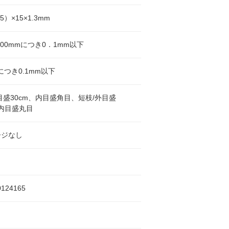
5）×15×1.3mm
100mmにつき0．1mm以下
につき0.1mm以下
目盛30cm、内目盛角目、短枝/外目盛
、内目盛丸目
ージなし
0124165