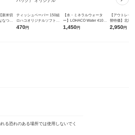
【新米切
ティッシュペーパー 150組
【水・ミネラルウォータ
【アウトレット
ななつぼ
ロハコオリジナルソフトパ
ー】LOHACO Water 410ml
替特価】北海道
袋 令和7年産
ックティッシュ フィオナ オ
1箱（20本入）ラベルレス
し 精白米 5kg
470
1,450
2,950
円
円
円
ジナル
リジナル 1セット（10個：
（イチオシ） オリジナル
米 木徳神糧 オ
5個入×2パック） オリジナ
ル
触れる恐れのある場所では使用しないでく
。