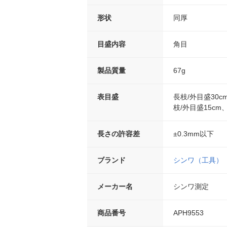
形状
同厚
目盛内容
角目
製品質量
67g
表目盛
長枝/外目盛30c
枝/外目盛15cm
長さの許容差
±0.3mm以下
ブランド
シンワ（工具）
メーカー名
シンワ測定
商品番号
APH9553