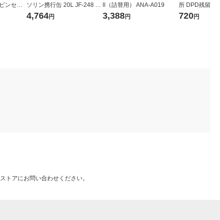
オピンセッ
ソリン携行缶 20L JF-248 1
ll（詰替用） ANA-A019
所 DPD残留
991 1本
個
試薬No.1 50錠 
4,764
3,388
720
円
円
円
649 1箱（50
ストアにお問い合わせください。