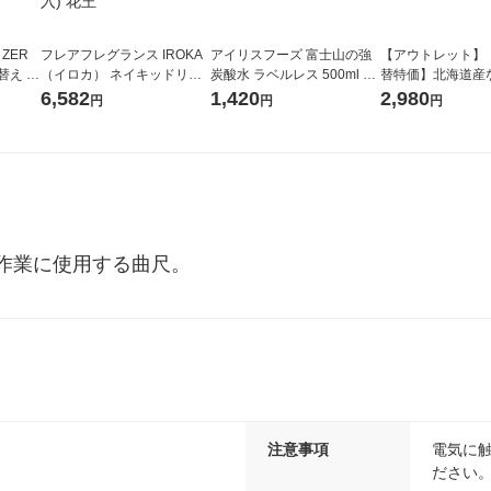
 ZER
フレアフレグランス IROKA
アイリスフーズ 富士山の強
【アウトレット】
替え メ
（イロカ） ネイキッドリリ
炭酸水 ラベルレス 500ml 1
替特価】北海道産
セット
ーの香り 柔軟剤 詰め替え 超
箱（24本入）
し 無洗米 5kg 1
6,582
1,420
2,980
円
円
円
王
特大 1200ml 1セット（5個
米 木徳神糧 オリ
入) 花王
作業に使用する曲尺。
注意事項
電気に
ださい