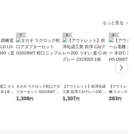
もっと見る
7
8
9
電工 スリ
タカギ ラクロック蛇口アダ
【アウトレット】前澤化成
【アウトレット
B 1本 76
プターセット G5028WT 蛇
工業 前澤 CAIグレー200 う
機 スイッチカバ
口ニップル
すい 蓋 C-AI グレー 232305
コ用 OHM HS-
1,308
1,307
283
円
円
円
9 1個