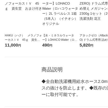
HAKU（ハク） メラノフォ
【水・ミネラルウォータ
アタックゼロ（Attack
ーカスＩＶ 45ｇ 資生
ー】LOHACO Water（ロハ
O) ドラム式専用 詰め
堂 おまけ付き
コウォーター）2L ラベルレ
ガジャンボ 2300g 1
11,000
490
5,820
円
円
円
ス 1箱（5本入）（イチオ
（2個入) 洗濯洗剤 花
シ） オリジナル
商品説明
◆全自動洗濯機用給水ホース2.
スの抜けを防止します。◆既存の
ーに取付可能です。