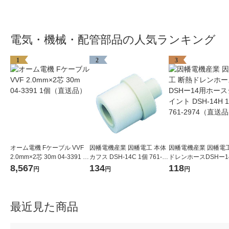
電気・機械・配管部品の人気ランキング
1
2
3
オーム電機 Fケーブル VVF
因幡電機産業 因幡電工 本体
因幡電機産業 因幡電工
2.0mm×2芯 30m 04-3391 1
カフス DSH-14C 1個 761-2
ドレンホースDSHー1
個（直送品）
966（直送品）
ースジョイント DSH-1
8,567
134
118
円
円
円
個 761-2974（直送
最近見た商品