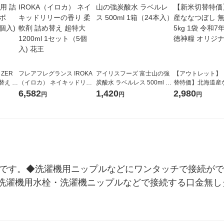
 ZER
フレアフレグランス IROKA
アイリスフーズ 富士山の強
【アウトレット】
替え メ
（イロカ） ネイキッドリリ
炭酸水 ラベルレス 500ml 1
替特価】北海道産
セット
ーの香り 柔軟剤 詰め替え 超
箱（24本入）
し 無洗米 5kg 1
6,582
1,420
2,980
円
円
円
王
特大 1200ml 1セット（5個
米 木徳神糧 オリ
入) 花王
0mです。◆洗濯機用ニップルなどにワンタッチで接続が
洗濯機用水栓・洗濯機ニップルなどで接続する口金無し