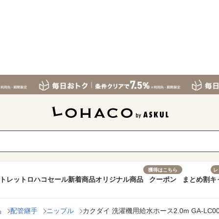
獲得はこちら
レ
トレット
ロハコセール
新着商品
オリジナル商品
クーポン
まとめ割
キ
品
配管継手
ニップル
カクダイ 洗濯機用給水ホース2.0m GA-LC00