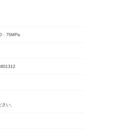
0．75MPa
3801312
ださい。