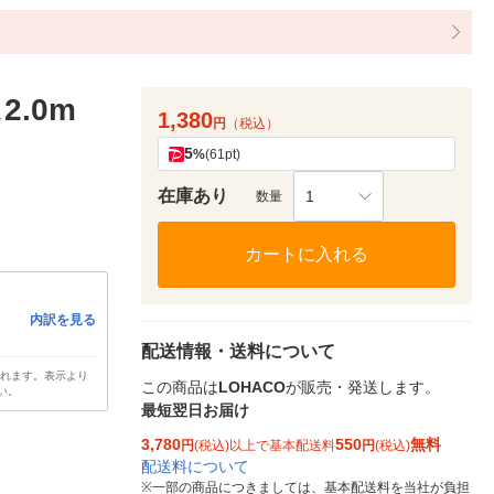
.0m
1,380
円
（税込）
5
%
(61pt)
在庫あり
1
数量
カートに入れる
内訳を見る
配送情報・送料について
されます。表示より
この商品は
LOHACO
が販売・発送します。
い。
最短翌日お届け
3,780
550
無料
円
(税込)以上で基本配送料
円
(税込)
配送料について
※
一部の商品につきましては、基本配送料を当社が負担