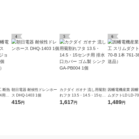
4
5
6
 断熱
朝日電器 耐候性ドレンホー
カクダイ ガオナ 流し用菊割
因幡電機産業 因幡
4用ホ
ス DHQ-1403 1個
れフタ 13.5・14.5・15セン
ムダクトLD LD-70-
4H 1
チ用 排水口カバー ゴム製 シ
1-3890（直送品）
415
1,617
1,489
円
円
円
品）
ンク GA-PB004 1個