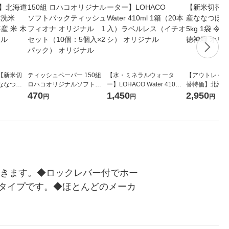
【新米切
ティッシュペーパー 150組
【水・ミネラルウォータ
【アウトレット
ななつぼ
ロハコオリジナルソフトパ
ー】LOHACO Water 410ml
替特価】北海道
袋 令和7年産
ックティッシュ フィオナ オ
1箱（20本入）ラベルレス
し 精白米 5kg
470
1,450
2,950
円
円
円
ジナル
リジナル 1セット（10個：
（イチオシ） オリジナル
米 木徳神糧 オ
5個入×2パック） オリジナ
ル
できます。◆ロックレバー付でホー
タイプです。◆ほとんどのメーカ