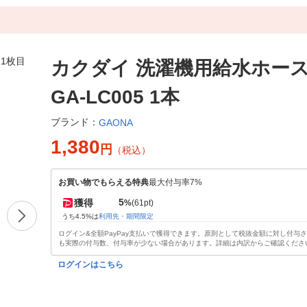
カクダイ 洗濯機用給水ホース2
GA-LC005 1本
ブランド：
GAONA
1,380
円
（税込）
お買い物でもらえる特典
最大付与率7%
5
獲得
%
(61pt)
うち4.5%は
利用先・期間限定
ログイン&全額PayPay支払いで獲得できます。原則として税抜金額に対し付与
も実際の付与数、付与率が少ない場合があります。詳細は内訳からご確認くださ
ログインはこちら