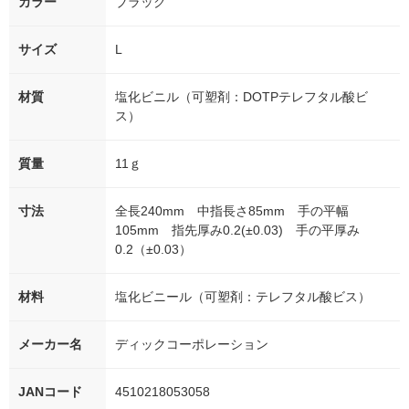
カラー
ブラック
サイズ
L
材質
塩化ビニル（可塑剤：DOTPテレフタル酸ビ
ス）
質量
11ｇ
寸法
全長240mm 中指長さ85mm 手の平幅
105mm 指先厚み0.2(±0.03) 手の平厚み
0.2（±0.03）
材料
塩化ビニール（可塑剤：テレフタル酸ビス）
メーカー名
ディックコーポレーション
JANコード
4510218053058