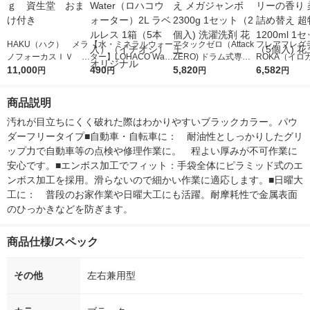
HAKU（ハク） メラ
【水・ミネラルウォー
アタックゼロ（Attack
フレアフレグラ
ノフォーカスＩＶ 4
ター】LOHACO Wate
ZERO) ドラム式専用
ROKA（イロ
5ｇ 資生堂 おまけ
11,000
r（ロハコウォータ
490
詰め替え メガジャン
5,820
イキッドリリ
6,582
円
円
円
円
付き
ー）2L ラベルレス 1
ボ 2300g 1セット（2
柔軟剤 詰め替
箱（5本入）（イチオ
個入) 洗濯洗剤 花王
大 1200ml 
商品説明
シ） オリジナル
（5個入) 花王
汚れが目立ちにくく破れた際はわかりやすいブラックカラー。パウ
ダーフリータイプ■自動車・自転車に：　耐油性としっかりしたグリ
ップ力で自動車等の点検や修理作業に。　程よい厚みが不可作業に
安心です。■エンボス加工でフィット：手袋全体にピラミッド式のエ
ンボス加工を採用。滑らないので細かい作業に適応します。■日曜大
工に：　普段のお家作業や日曜大工にも活躍。耐摩耗性で金属表面
のひっかきなどを防ぎます。
商品仕様/スペック
その他
左右兼用型