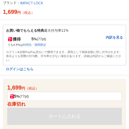
ブランド：
IMPACT LOCK
1,699
円
（税込）
お買い物でもらえる特典
最大付与率11%
内訳を見る
5
獲得
%
(77pt)
うち4.5%は
利用先・期間限定
ログイン&全額PayPay支払いで獲得できます。原則として税抜金額に対し付与されます。
表示よりも実際の付与数、付与率が少ない場合があります。詳細は内訳からご確認くださ
い。
ログインはこちら
1,699
円
（税込）
5
%
(77pt)
在庫切れ
カートに入れる