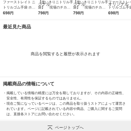
ファーストレイト ニ
【使いきりニトリル手
【使いきりニトリル手
ファーストレイ
トリルゴム手袋 ホワ
袋】 「現場のチカ
袋】 「現場のチカ
トリルゴム手袋
イト 35粉無し M FR-6
698
ラ」 ニトリル手袋薄
798
ラ」 ニトリル手袋薄
798
イト 35粉無し L
698
円
円
円
円
302 1箱（100枚入）
手 粉無し ホワイト M
手 粉無し ブルー M 1
303 1箱（10
（使い捨て手袋） オ
1箱（100枚入） オリ
箱（100枚入） オリジ
（使い捨て手袋
最近見た商品
リジナル
ジナル
ナル
リジナル
商品を閲覧すると履歴が表示されます
掲載商品の情報について
・
掲載している情報の精度には万全を期しておりますが、その内容の正確性、
安全性、有用性を保証するものではありません。
・
現在ご覧になっているページは、この商品を取り扱うストアによって運営さ
れています。ページに記載されている内容や商品、ご購入に関するご質問
は、直接各ストアにお問い合わせください。
ページトップへ