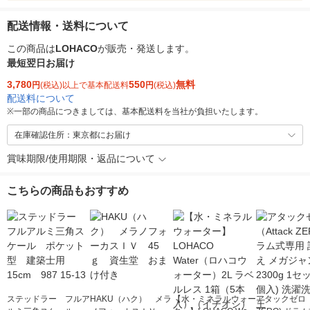
配送情報・送料について
この商品は
LOHACO
が販売・発送します。
最短翌日お届け
3,780
550
無料
円
(税込)以上で基本配送料
円
(税込)
配送料について
※
一部の商品につきましては、基本配送料を当社が負担いたします。
在庫確認住所：東京都にお届け
賞味期限/使用期限・返品について
こちらの商品もおすすめ
ステッドラー フルア
HAKU（ハク） メラ
【水・ミネラルウォー
アタックゼロ（A