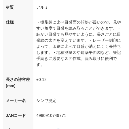
材質
アルミ
仕様
・樹脂製に比べ目盛面の傾斜が緩いので、見や
すい角度で目盛を読み取ることができます。・
細かい目盛でも見やすいように、長さごとに目
盛線の太さを変えています。・レーザー刻印に
よって、印刷に比べて目盛が消えにくく長持ち
します。・地積測量図や建築平面図など、登記
手続きに必要な図面作成、読み取りに便利で
す。
長さの許容差
±0.12
(mm)
メーカー名
シンワ測定
JANコード
4960910749771