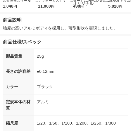
ルミ三角スケール ポ
ノフォーカスＩＶ 4
ター】LOHACO Wate
ZERO) ドラ
ケット型 建築士用
1,048
5ｇ 資生堂 おまけ
11,000
r（ロハコウォータ
490
詰め替え メガ
5,820
円
円
円
円
15cm 987 15-13
付き
ー）2L ラベルレス 1
ボ 2300g 1
箱（5本入）（イチオ
個入) 洗濯洗剤
商品説明
シ） オリジナル
強度の高いアルミボディを採用し、薄型形状を実現しました。
商品仕様/スペック
製品質量
25g
長さの許容差
±0.12mm
カラー
ブラック
定規本体の材
アルミ
質
縮尺度
1/20、1/50、1/100、1/200、1/250、1/300