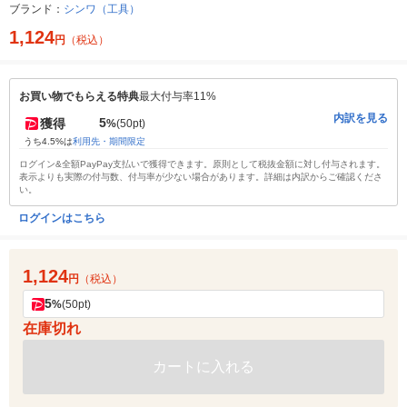
ブランド：
シンワ（工具）
1,124
円
（税込）
お買い物でもらえる特典
最大付与率11%
内訳を見る
5
獲得
%
(50pt)
うち4.5%は
利用先・期間限定
ログイン&全額PayPay支払いで獲得できます。原則として税抜金額に対し付与されます。
表示よりも実際の付与数、付与率が少ない場合があります。詳細は内訳からご確認くださ
い。
ログインはこちら
1,124
円
（税込）
5
%
(50pt)
在庫切れ
カートに入れる