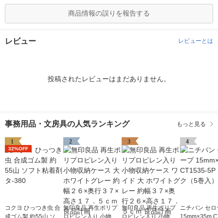
商品情報の誤りを報告する
レビュー
レビューとは
投稿されたレビューはまだありません。
事務用品・文房具の人気ランキング
もっと見る
1
2
3
4
32%OFF
コクヨ ひっつき虫 合
無印良品 再生ポリプ
無印良品 再生ポリプ
ニチバン セロ
成ゴム製 約55山 ソフ
ロピレン入り 小物収
ロピレン入り 小物収
15mm×35m C