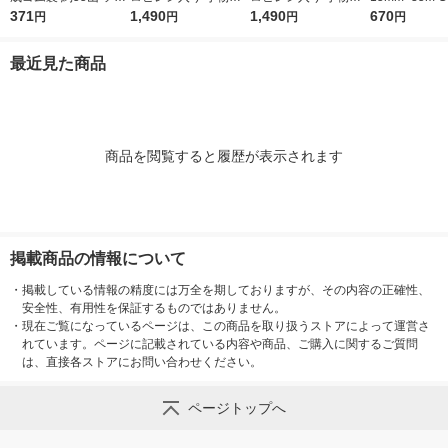
ト粘着剤 タ-380
371
納ケース 大 ホワイト
1,490
納ケース ワイド 大 ホ
1,490
5P 1パック（
670
円
円
円
円
グレー 約幅２６×奥行
ワイトグレー 約幅３
３７×高さ１７．５ｃ
７×奥行２６×高さ１
最近見た商品
ｍ 良品計画
７．５ｃｍ 良品計画
商品を閲覧すると履歴が表示されます
掲載商品の情報について
・
掲載している情報の精度には万全を期しておりますが、その内容の正確性、
安全性、有用性を保証するものではありません。
・
現在ご覧になっているページは、この商品を取り扱うストアによって運営さ
れています。ページに記載されている内容や商品、ご購入に関するご質問
は、直接各ストアにお問い合わせください。
ページトップへ