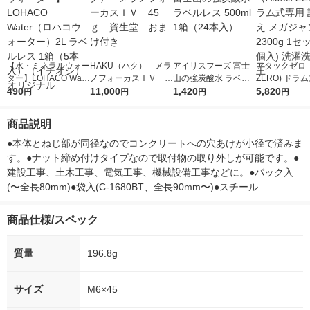
【水・ミネラルウォー
HAKU（ハク） メラ
アイリスフーズ 富士
アタックゼロ（A
ター】LOHACO Wate
ノフォーカスＩＶ 4
山の強炭酸水 ラベル
ZERO) ドラ
r（ロハコウォータ
490
5ｇ 資生堂 おまけ
11,000
レス 500ml 1箱（24
1,420
詰め替え メガ
5,820
円
円
円
円
ー）2L ラベルレス 1
付き
本入）
ボ 2300g 1
箱（5本入）（イチオ
個入) 洗濯洗剤
商品説明
シ） オリジナル
●本体とねじ部が同径なのでコンクリートへの穴あけが小径で済みま
す。●ナット締め付けタイプなので取付物の取り外しが可能です。●
建設工事、土木工事、電気工事、機械設備工事などに。●パック入
(〜全長80mm)●袋入(C-1680BT、全長90mm〜)●スチール
商品仕様/スペック
質量
196.8g
サイズ
M6×45