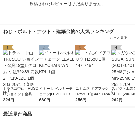
投稿されたレビューはまだありません。
ねじ・ボルト・ナット・建築金物の人気ランキング
もっと見る
1
2
3
4
トラスコ中山 TRUSC
イトー レベルキーチ
ニトムズ ドアフック
スガツネ工業 S
O ジョイント金具19
ェーン|LEVEL KEYC
H2580 1個 447-7464
SUNE (20014
型L クロム 寸法39X3
224
HAIN WN-KRL 1個
660
256
Nー25M8ア
262
円
円
円
円
9 穴数2 TK19-L2C 1
ー MN-25M8 1
個 283-2071（直送
8709（直送
最近見た商品
品）