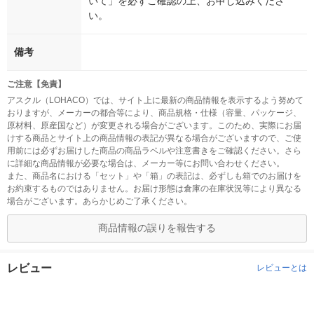
いて」を必ずご確認の上、お申し込みくださ
い。
備考
ご注意【免責】
アスクル（LOHACO）では、サイト上に最新の商品情報を表示するよう努めて
おりますが、メーカーの都合等により、商品規格・仕様（容量、パッケージ、
原材料、原産国など）が変更される場合がございます。このため、実際にお届
けする商品とサイト上の商品情報の表記が異なる場合がございますので、ご使
用前には必ずお届けした商品の商品ラベルや注意書きをご確認ください。さら
に詳細な商品情報が必要な場合は、メーカー等にお問い合わせください。
また、商品名における「セット」や「箱」の表記は、必ずしも箱でのお届けを
お約束するものではありません。お届け形態は倉庫の在庫状況等により異なる
場合がございます。あらかじめご了承ください。
商品情報の誤りを報告する
レビュー
レビューとは