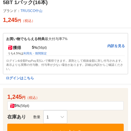
5BT 1パック(16本)
ブランド：
TRUSCO中山
1,245
円
（税込）
お買い物でもらえる特典
最大付与率7%
内訳を見る
5
獲得
%
(56pt)
うち4.5%は
利用先・期間限定
ログイン&全額PayPay支払いで獲得できます。原則として税抜金額に対し付与されます。
表示よりも実際の付与数、付与率が少ない場合があります。詳細は内訳からご確認くださ
い。
ログインはこちら
1,245
円
（税込）
5
%
(56pt)
在庫あり
1
数量