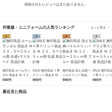
投稿されたレビューはまだありません。
作業服・ユニフォームの人気ランキング
もっと見る
1
2
3
4
無印良品 ルームサン
SALE 無印良品 イ草
無印良品 洗える綿パ
SALE 無印良
ダル 前あき Ｍ ２３．
スリッパ 前あき Ｍ ２
イルスリッパ 前あき
イ草スリッパ 
５〜２５ｃｍ用 生成×
590
３．５〜２５ｃｍ用
990
Ｍ ２２．５〜２５ｃ
990
Ｍ ２３．５〜
990
円
円
円
円
マスタード 良品計画
生成 良品計画
ｍ用 ブルー 良品計画
ｍ用 生成 良
最近見た商品