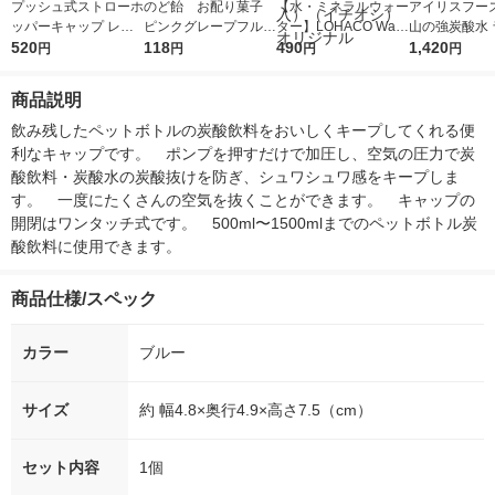
プッシュ式ストローホ
のど飴 お配り菓子
【水・ミネラルウォー
アイリスフーズ
ッパーキャップ レモ
ピンクグレープフルー
ター】LOHACO Wate
山の強炭酸水 
ンイエロー 1個 スケ
520
ツのど飴 40g 1個
118
r（ロハコウォータ
490
レス 500ml 1
1,420
円
円
円
円
ーター
ー）2L ラベルレス 1
本入）
箱（5本入）（イチオ
商品説明
シ） オリジナル
飲み残したペットボトルの炭酸飲料をおいしくキープしてくれる便
利なキャップです。　ポンプを押すだけで加圧し、空気の圧力で炭
酸飲料・炭酸水の炭酸抜けを防ぎ、シュワシュワ感をキープしま
す。　一度にたくさんの空気を抜くことができます。　キャップの
開閉はワンタッチ式です。　500ml〜1500mlまでのペットボトル炭
酸飲料に使用できます。
商品仕様/スペック
カラー
ブルー
サイズ
約 幅4.8×奥行4.9×高さ7.5（cm）
セット内容
1個