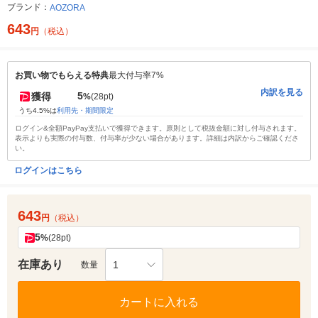
ブランド：
AOZORA
643
円
（税込）
お買い物でもらえる特典
最大付与率7%
内訳を見る
5
獲得
%
(28pt)
うち4.5%は
利用先・期間限定
ログイン&全額PayPay支払いで獲得できます。原則として税抜金額に対し付与されます。
表示よりも実際の付与数、付与率が少ない場合があります。詳細は内訳からご確認くださ
い。
ログインはこちら
643
円
（税込）
5
%
(28pt)
在庫あり
1
数量
カートに入れる