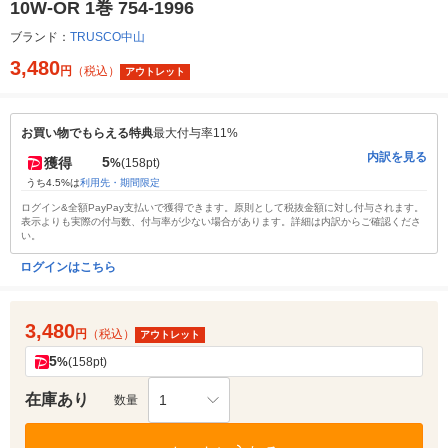
10W-OR 1巻 754-1996
ブランド：
TRUSCO中山
3,480
円
（税込）
アウトレット
お買い物でもらえる特典
最大付与率11%
内訳を見る
5
獲得
%
(158pt)
うち4.5%は
利用先・期間限定
ログイン&全額PayPay支払いで獲得できます。原則として税抜金額に対し付与されます。
表示よりも実際の付与数、付与率が少ない場合があります。詳細は内訳からご確認くださ
い。
ログインはこちら
3,480
円
（税込）
アウトレット
5
%
(158pt)
在庫あり
1
数量