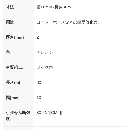
寸法
幅10mm×長さ30m
用途
コード・ホースなどの簡易仮止め。
厚さ(mm)
2
色
オレンジ
材質/仕上
フック面
長さ(m)
30
幅(mm)
10
引張せん断強
30.4N/[[CM2]]
度