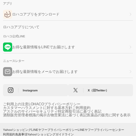
アプリ
ロハコアプリをダウンロード
ロハコアプリについて
ロハコ公式LINE
お得な最新情報をLINEでお届けします
ニュースレター
お得な最新情報をメールでお届けします
Instagram
X（旧Twitter）
ご利用上の注意
LOHACOプライバシーポリシー
カスタマーハラスメントに対する基本方針
ご利用規約
アスクルのサイバーセキュリティ
特定商取引法に基づく表記
酒類販売管理者標識の掲示
古物営業法に基づく表記
医薬品の販売に関する表示
Yahoo!ショッピング
LINEヤフープライバシーポリシー
LINEヤフープライバシーセンター
利用規約
免責事項
Yahoo!ショッピングガイドライン