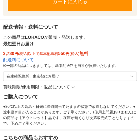
カートに入れる
配送情報・送料について
この商品は
LOHACO
が販売・発送します。
最短翌日お届け
3,780
550
無料
円
(税込)以上で基本配送料
円
(税込)
配送料について
※
一部の商品につきましては、基本配送料を当社が負担いたします。
在庫確認住所：東京都にお届け
賞味期限/使用期限・返品について
ご購入について
●80℃以上の高温・日光に長時間当てたままの状態で放置しないでください。●
途中継ぎ目が入ることがあります。ご了承ください。(使用上問題ありません)こ
の商品は【アウトレット】品です。在庫が無くなり次第販売終了となりますの
で、予めご了承ください。
こちらの商品もおすすめ