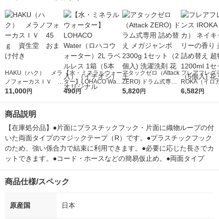
HAKU（ハク） メラ
【水・ミネラルウォー
アタックゼロ（Attack
フレアフレグラ
ノフォーカスＩＶ 4
ター】LOHACO Wate
ZERO) ドラム式専用
ROKA（イロ
5ｇ 資生堂 おまけ
11,000
r（ロハコウォータ
490
詰め替え メガジャン
5,820
イキッドリリ
6,582
円
円
円
円
付き
ー）2L ラベルレス 1
ボ 2300g 1セット（2
柔軟剤 詰め替
箱（5本入）（イチオ
個入) 洗濯洗剤 花王
大 1200ml 
商品説明
シ） オリジナル
（5個入) 花王
【在庫処分品】●片面にプラスチックフック・片面に織物ループの付
いた両面タイプのマジックテープ（R）です。●プラスチックフック
のため、強い係合力で結束に利用できます。●必要に応じた長さでカ
ットできます。●コード・ホースなどの簡易仮止め。●両面タイプ
商品仕様/スペック
原産国
日本