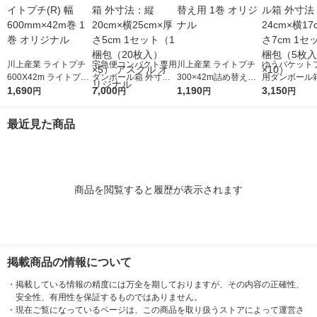
川上産業 ライトプチ
宅急便コンパクト専用
川上産業 ライトプチ
ゆうパケット
600X42m ライトプチ
ダンボール箱 外寸
300×42m詰め替え用
用ダンボール箱
(R) 幅600mm×42m巻
1,690
法：縦20cm×横25cm
7,000
1巻 オリジナル
1,190
法：縦24cm×
3,150
円
円
円
円
1巻 オリジナル
×厚さ5cm 1セット（1
×厚さ7cm 1
梱包（20枚入）×5）
梱包（5枚入）
最近見た商品
アスクル オリジナル
商品を閲覧すると履歴が表示されます
掲載商品の情報について
・
掲載している情報の精度には万全を期しておりますが、その内容の正確性、
安全性、有用性を保証するものではありません。
・
現在ご覧になっているページは、この商品を取り扱うストアによって運営さ