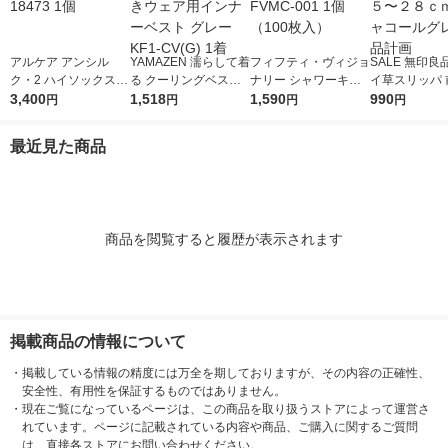
アルケア アンシル
YAMAZEN 濡らして着
フィフティ・ヴィジョ
SALE 無印良
ク・2 ハイソックス
る クーリングベスト
ナリー シャワーキャ
イ草スリッパ 
ブラックM 18473 1個
3,400
ファン付きウェア用イ
1,518
ップ FVMC-001 1個
1,590
ＸＬ ２６．５
990
円
円
円
円
ンナーベスト グレー
（100枚入）
ｃｍ用 チャコ
KF1-CV(G) 1着
レー 良品計画
最近見た商品
商品を閲覧すると履歴が表示されます
掲載商品の情報について
・
掲載している情報の精度には万全を期しておりますが、その内容の正確性、
安全性、有用性を保証するものではありません。
・
現在ご覧になっているページは、この商品を取り扱うストアによって運営さ
れています。ページに記載されている内容や商品、ご購入に関するご質問
は、直接各ストアにお問い合わせください。