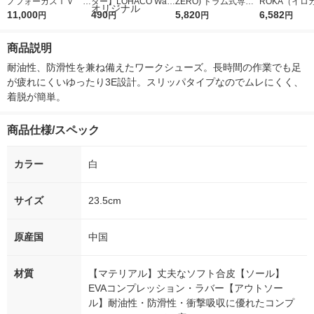
ノフォーカスＩＶ 4
ター】LOHACO Wate
ZERO) ドラム式専用
ROKA（イロ
5ｇ 資生堂 おまけ
11,000
r（ロハコウォータ
490
詰め替え メガジャン
5,820
イキッドリリ
6,582
円
円
円
円
付き
ー）2L ラベルレス 1
ボ 2300g 1セット（2
柔軟剤 詰め替
箱（5本入）（イチオ
個入) 洗濯洗剤 花王
大 1200ml 
商品説明
シ） オリジナル
（5個入) 花王
耐油性、防滑性を兼ね備えたワークシューズ。長時間の作業でも足
が疲れにくいゆったり3E設計。スリッパタイプなのでムレにくく、
着脱が簡単。
商品仕様/スペック
カラー
白
サイズ
23.5cm
原産国
中国
材質
【マテリアル】丈夫なソフト合皮【ソール】
EVAコンプレッション・ラバー【アウトソー
ル】耐油性・防滑性・衝撃吸収に優れたコンプ