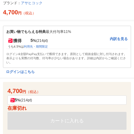
ブランド：
アサヒコック
4,700
円
（税込）
お買い物でもらえる特典
最大付与率11%
内訳を見る
5
獲得
%
(214pt)
うち4.5%は
利用先・期間限定
ログイン&全額PayPay支払いで獲得できます。原則として税抜金額に対し付与されます。
表示よりも実際の付与数、付与率が少ない場合があります。詳細は内訳からご確認くださ
い。
ログインはこちら
4,700
円
（税込）
5
%
(214pt)
在庫切れ
カートに入れる