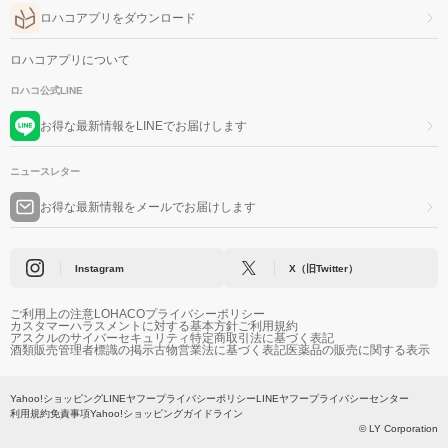
ロハコアプリをダウンロード
ロハコアプリについて
ロハコ公式LINE
お得な最新情報をLINEでお届けします
ニュースレター
お得な最新情報をメールでお届けします
Instagram
X（旧Twitter）
ご利用上の注意
LOHACOプライバシーポリシー
カスタマーハラスメントに対する基本方針
ご利用規約
アスクルのサイバーセキュリティ
特定商取引法に基づく表記
酒類販売管理者標識の掲示
古物営業法に基づく表記
医薬品の販売に関する表示
Yahoo!ショッピング
LINEヤフープライバシーポリシー
LINEヤフープライバシーセンター
利用規約
免責事項
Yahoo!ショッピングガイドライン
© LY Corporation