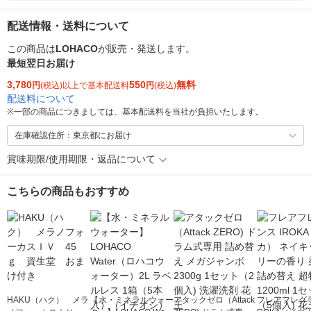
配送情報・送料について
この商品は
LOHACO
が販売・発送します。
最短翌日お届け
3,780
550
無料
円
(税込)以上で基本配送料
円
(税込)
配送料について
※
一部の商品につきましては、基本配送料を当社が負担いたします。
在庫確認住所：東京都にお届け
賞味期限/使用期限・返品について
こちらの商品もおすすめ
HAKU（ハク） メラ
【水・ミネラルウォー
アタックゼロ（Attack
フレアフレグラ