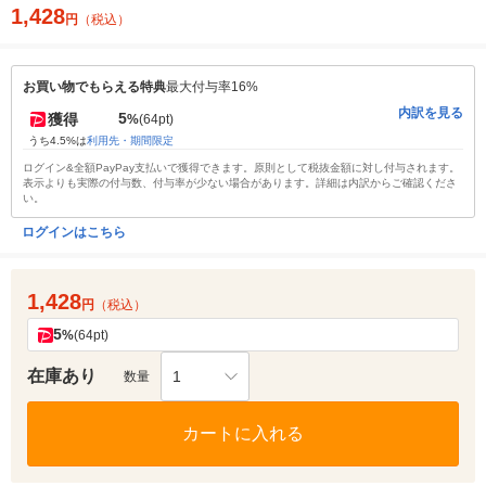
1,428
円
（税込）
お買い物でもらえる特典
最大付与率16%
内訳を見る
5
獲得
%
(64pt)
うち4.5%は
利用先・期間限定
ログイン&全額PayPay支払いで獲得できます。原則として税抜金額に対し付与されます。
表示よりも実際の付与数、付与率が少ない場合があります。詳細は内訳からご確認くださ
い。
ログインはこちら
1,428
円
（税込）
5
%
(64pt)
在庫あり
1
数量
カートに入れる