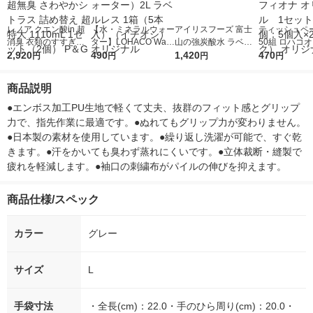
レノア クエン酸in 超
【水・ミネラルウォー
アイリスフーズ 富士
ティッシュペー
消臭 衣類のすすぎ消
ター】LOHACO Wate
山の強炭酸水 ラベル
50組 ロハコ
臭剤 強い香りでごま
2,920
r（ロハコウォータ
490
レス 500ml 1箱（24
1,420
ルソフトパッ
470
円
円
円
円
かさない超無臭 さわ
ー）2L ラベルレス 1
本入）
シュ フィオナ
やかシトラス 詰め替
箱（5本入）（イチオ
ナル 1セット
商品説明
え 超特大 1110mL 1セ
シ） オリジナル
個：5個入×2
ット（2個） P＆G
オリジナル
●エンボス加工PU生地で軽くて丈夫、抜群のフィット感とグリップ
力で、指先作業に最適です。●ぬれてもグリップ力が変わりません。
●日本製の素材を使用しています。●繰り返し洗濯が可能で、すぐ乾
きます。●汗をかいても臭わず蒸れにくいです。●立体裁断・縫製で
疲れを軽減します。●袖口の刺繍布がパイルの伸びを抑えます。
商品仕様/スペック
カラー
グレー
サイズ
L
手袋寸法
・全長(cm)：22.0・手のひら周り(cm)：20.0・