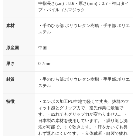
中指長さ(cm)：8.6・厚さ(mm)：0.7・袖口タイ
プ：パイルゴムマジック
素材
・手のひら部:ポリウレタン樹脂・手甲部:ポリエ
ステル
原産国
中国
厚さ
0.7mm
材質
・手のひら部:ポリウレタン樹脂・手甲部:ポリエ
ステル
特徴
・エンボス加工PU生地で軽くて丈夫、抜群のフ
ィット感とグリップ力で、指先作業に最適で
す。・ぬれてもグリップ力が変わりません。・
日本製の素材を使用しています。・繰り返し洗
濯が可能で、すぐ乾きます。・汗をかいても臭
わず蒸れにくいです。・立体裁断・縫製で疲れ