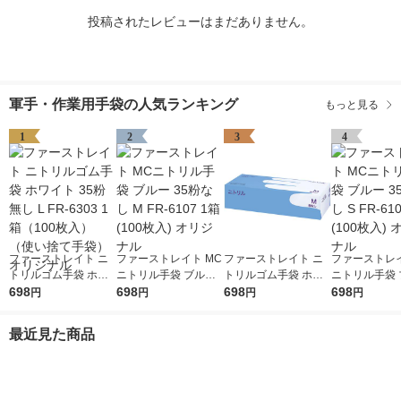
投稿されたレビューはまだありません。
軍手・作業用手袋の人気ランキング
もっと見る
1
2
3
4
ファーストレイト ニ
ファーストレイト MC
ファーストレイト ニ
ファーストレイ
トリルゴム手袋 ホワ
ニトリル手袋 ブルー
トリルゴム手袋 ホワ
ニトリル手袋 
イト 35粉無し L FR-6
698
35粉なし M FR-6107
698
イト 35粉無し M FR-6
698
35粉なし S FR
698
円
円
円
円
303 1箱（100枚入）
1箱(100枚入) オリジ
302 1箱（100枚入）
1箱(100枚入)
（使い捨て手袋） オ
ナル
（使い捨て手袋） オ
ナル
最近見た商品
リジナル
リジナル