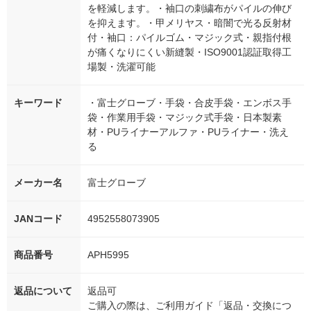
を軽減します。・袖口の刺繍布がパイルの伸び
を抑えます。・甲メリヤス・暗闇で光る反射材
付・袖口：パイルゴム・マジック式・親指付根
が痛くなりにくい新縫製・ISO9001認証取得工
場製・洗濯可能
キーワード
・富士グローブ・手袋・合皮手袋・エンボス手
袋・作業用手袋・マジック式手袋・日本製素
材・PUライナーアルファ・PUライナー・洗え
る
メーカー名
富士グローブ
JANコード
4952558073905
商品番号
APH5995
返品について
返品可
ご購入の際は、ご利用ガイド「返品・交換につ