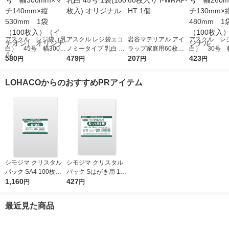
アスクル レジ袋（乳
アスクル レジ袋エコ
岩谷マテリアル アイ
アスクル レ
白） 45号 幅300m
ノミータイプ 乳白 45
ラップ家庭用60枚入
白） 30号 幅
m×マチ140mm×縦53
580
号 1袋(100枚入) オリ
479
り I-WRAP-HT 1個
207
m×マチ130m
423
円
円
円
円
0mm 1袋（100枚
ジナル
0mm 1袋（1
入）（イチオシ） オ
入） オリジ
LOHACOからのおすすめPRアイテム
リジナル
シモジマ クリスタル
シモジマ クリスタル
パック SA4 100枚入 6
パック Sはがき用 100
739200 1袋(100枚入)
1,160
枚入 6751700 1袋(10
427
円
円
0枚入)
最近見た商品