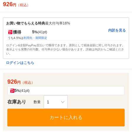
926
円
（税込）
お買い物でもらえる特典
最大付与率16%
内訳を見る
5
獲得
%
(41pt)
うち4.5%は
利用先・期間限定
ログイン&全額PayPay支払いで獲得できます。原則として税抜金額に対し付与されます。
表示よりも実際の付与数、付与率が少ない場合があります。詳細は内訳からご確認くださ
い。
ログインはこちら
926
円
（税込）
5
%
(41pt)
在庫あり
1
数量
カートに入れる