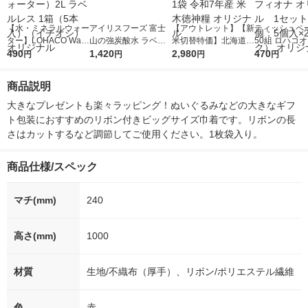
【水・ミネラルウォー
アイリスフーズ 富士
【アウトレット】【新
ティッシュペー
ター】LOHACO Wate
山の強炭酸水 ラベル
米切替特価】北海道産
50組 ロハコ
r（ロハコウォータ
490
レス 500ml 1箱（24
1,420
ななつぼし 無洗米 5k
2,980
ルソフトパッ
470
円
円
円
円
ー）2L ラベルレス 1
本入）
g 1袋 令和7年産 米 木
シュ フィオナ
箱（5本入）（イチオ
徳神糧 オリジナル
ナル 1セット
商品説明
シ） オリジナル
個：5個入×2
オリジナル
大きなプレゼントも楽々ラッピング！ぬいぐるみなどの大きなギフ
ト包装におすすめのリボン付きビッグサイズ巾着です。リボンの長
さはカットするなど調節してご使用ください。1枚袋入り。
商品仕様/スペック
マチ(mm)
240
高さ(mm)
1000
材質
生地/不織布（厚手）、リボン/ポリエステル繊維
色
赤