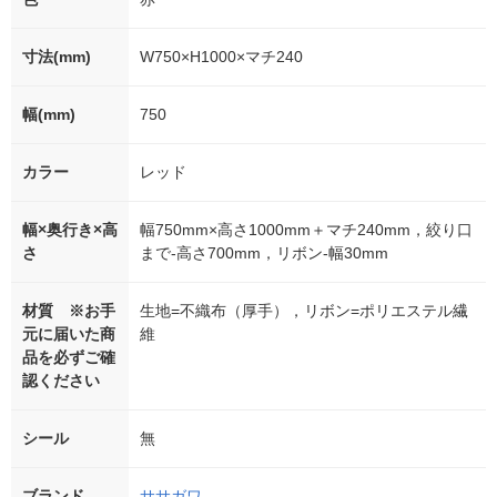
寸法(mm)
W750×H1000×マチ240
幅(mm)
750
カラー
レッド
幅×奥行き×高
幅750mm×高さ1000mm＋マチ240mm，絞り口
さ
まで-高さ700mm，リボン-幅30mm
材質 ※お手
生地=不織布（厚手），リボン=ポリエステル繊
元に届いた商
維
品を必ずご確
認ください
シール
無
ブランド
ササガワ