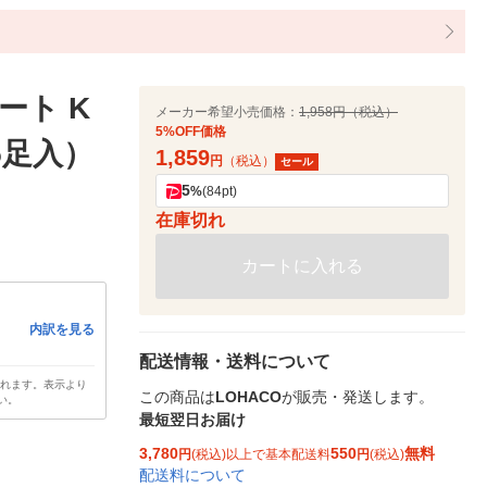
ート K
メーカー希望小売価格：
1,958円（税込）
5%OFF価格
25足入）
1,859
円
（税込）
セール
5
%
(84pt)
在庫切れ
カートに入れる
内訳を見る
配送情報・送料について
されます。表示より
この商品は
LOHACO
が販売・発送します。
い。
最短翌日お届け
3,780
550
無料
円
(税込)以上で基本配送料
円
(税込)
配送料について