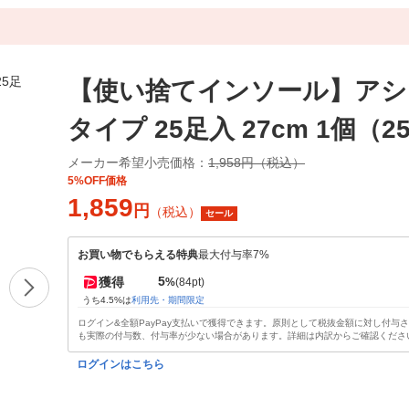
【使い捨てインソール】アシ
タイプ 25足入 27cm 1個（
メーカー希望小売価格：
1,958円（税込）
5%OFF価格
1,859
円
（税込）
セール
お買い物でもらえる特典
最大付与率7%
5
獲得
%
(84pt)
うち4.5%は
利用先・期間限定
ログイン&全額PayPay支払いで獲得できます。原則として税抜金額に対し付与
も実際の付与数、付与率が少ない場合があります。詳細は内訳からご確認くださ
ログインはこちら