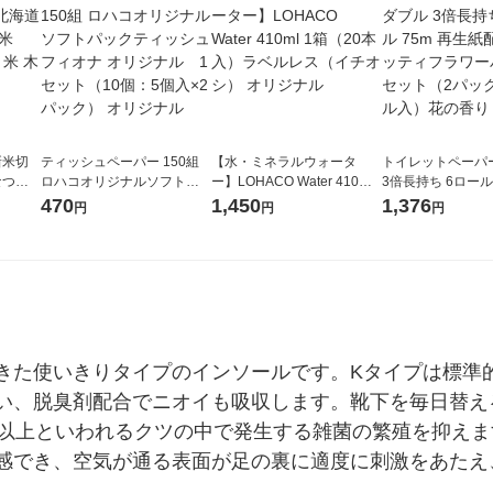
新米切
ティッシュペーパー 150組
【水・ミネラルウォータ
トイレットペーパ
なつぼ
ロハコオリジナルソフトパ
ー】LOHACO Water 410ml
3倍長持ち 6ロール 75m 再
令和7年産
ックティッシュ フィオナ オ
1箱（20本入）ラベルレス
紙配合 スコッテ
470
1,450
1,376
円
円
円
ル
リジナル 1セット（10個：
（イチオシ） オリジナル
パック 1セット（2
5個入×2パック） オリジナ
ロール入）花の香
ル
きた使いきりタイプのインソールです。Kタイプは標準的
い、脱臭剤配合でニオイも吸収します。靴下を毎日替え
％以上といわれるクツの中で発生する雑菌の繁殖を抑え
感でき、空気が通る表面が足の裏に適度に刺激をあたえ