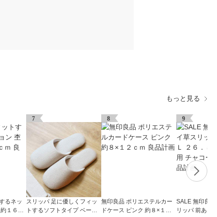
もっと見る
7
8
9
トするネッ
スリッパ 足に優しくフィッ
無印良品 ポリエステルカー
SALE 無印良
 約１６×
トするソフトタイプ ベージ
ドケース ピンク 約８×１２
リッパ 前あき 