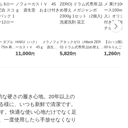
ー ダブル
HAKU（ハク） メラノフォ
アタックゼロ（Attack ZER
【ロハコ限定】
生
ーカスＩＶ 45ｇ 資生
O) ドラム式専用 詰め替え メ
00％りんごジュー
ィフラワー
堂 おまけ付き
ガジャンボ 2300g 1セット
箱（18本入）
11,000
5,820
1,260
円
円
円
パック12
（2個入) 洗濯洗剤 花王
【クイズ付き】
り
ク】（イチオシ
ル
な硬さの履き心地。20年以上の
る様に、いつも新鮮で清潔です。
ます。快適な使い心地だけでなく足
、一度使用したら手放せなくなり