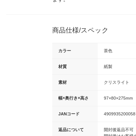
商品仕様/スペック
カラー
茶色
材質
紙製
素材
クリスライト
幅×奥行き×高さ
97×80×275mm
JANコード
4909935200058
返品について
開封後返品不可
開封後はお客様