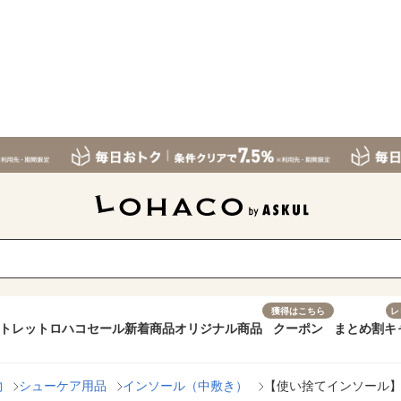
獲得はこちら
レ
トレット
ロハコセール
新着商品
オリジナル商品
クーポン
まとめ割
キ
物
シューケア用品
インソール（中敷き）
【使い捨てインソール】アシ