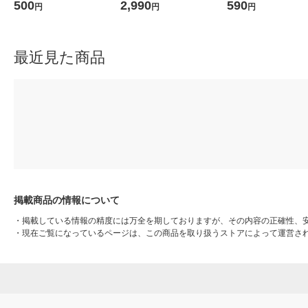
ット（2個） 良品計画
品計画
用 生成×マスタード 
500
2,990
590
円
円
円
画
最近見た商品
掲載商品の情報について
・
掲載している情報の精度には万全を期しておりますが、その内容の正確性、
・
現在ご覧になっているページは、この商品を取り扱うストアによって運営さ