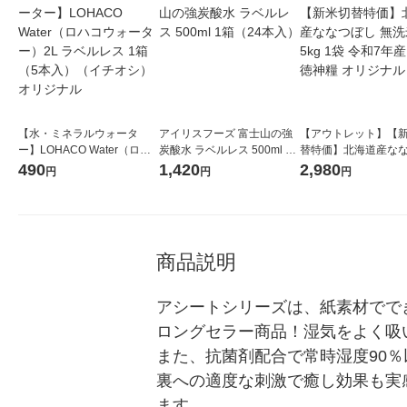
【水・ミネラルウォータ
アイリスフーズ 富士山の強
【アウトレット】【
ー】LOHACO Water（ロハ
炭酸水 ラベルレス 500ml 1
替特価】北海道産な
コウォーター）2L ラベルレ
箱（24本入）
し 無洗米 5kg 1袋 
490
1,420
2,980
円
円
円
ス 1箱（5本入）（イチオ
米 木徳神糧 オリジナ
シ） オリジナル
商品説明
アシートシリーズは、紙素材でで
ロングセラー商品！湿気をよく吸
また、抗菌剤配合で常時湿度90
裏への適度な刺激で癒し効果も実
ます。