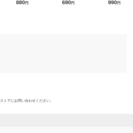
ュ M 1足ロハコ（LOHAC
ｃｍ 良品計画
５〜２８ｃｍ用
880
690
990
円
円
円
O） オリジナル オリジナル
グレー 良品計
ストアにお問い合わせください。