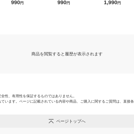
良品計
ｃｍ用 生成 良品計画
２５ｃｍ用 チャコールグレ
６４ｃｍ 良品計画
990
990
1,990
円
円
円
ー 良品計画
商品を閲覧すると履歴が表示されます
安全性、有用性を保証するものではありません。
れています。ページに記載されている内容や商品、ご購入に関するご質問は、直接各
ページトップへ