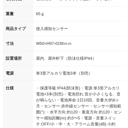
重量
65ｇ
商品タイプ
侵入感知センサー
寸法
W50×H97×D38ｍｍ
設置場所
屋内、屋外軒下（防沫仕様IP44）
電源
単3形アルカリ電池3本（別売）
仕様
・保護等級:IP44(防沫形)・電源:単3形アルカリ
電池×3本(別売)・電池切れ:音が小さくなる、音
が鳴らない・電池寿命:1日10回、音量大/約6ヶ
月・センサー:赤外線センサー・センサー感知範
囲(°):・水平方向:約120・垂直方向:約120・セン
サー感知距離(m):約3〜5・電源・音量スイッ
チ:OFF/小・中・大・アラーム音量(dB):小約