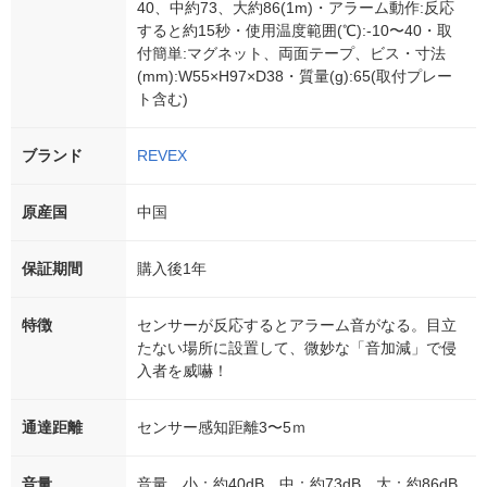
40、中約73、大約86(1m)・アラーム動作:反応
すると約15秒・使用温度範囲(℃):-10〜40・取
付簡単:マグネット、両面テープ、ビス・寸法
(mm):W55×H97×D38・質量(g):65(取付プレー
ト含む)
ブランド
REVEX
原産国
中国
保証期間
購入後1年
特徴
センサーが反応するとアラーム音がなる。目立
たない場所に設置して、微妙な「音加減」で侵
入者を威嚇！
通達距離
センサー感知距離3〜5ｍ
音量
音量、小：約40dB、中：約73dB、大：約86dB