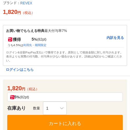
ブランド：
REVEX
1,820
円
（税込）
お買い物でもらえる特典
最大付与率7%
内訳を見る
5
獲得
%
(82pt)
うち4.5%は
利用先・期間限定
ログイン&全額PayPay支払いで獲得できます。原則として税抜金額に対し付与されます。
表示よりも実際の付与数、付与率が少ない場合があります。詳細は内訳からご確認くださ
い。
ログインはこちら
1,820
円
（税込）
5
%
(82pt)
在庫あり
1
数量
カートに入れる