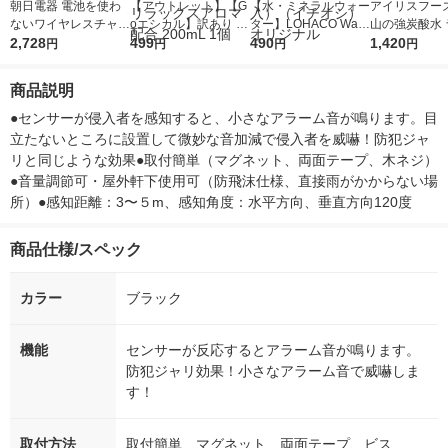
朝日電器 電池を使わ
【アウトレット】【G
【水・ミネラルウォー
アイリスフーズ
ないワイヤレスチャイ
oエシカル】訳あり K
ター】LOHACO Wate
山の強炭酸水 
ム 受信機 WCーP80 1
2,728
envue ジョンソンベ
499
r（ロハコウォータ
490
レス 500ml 1
1,420
円
円
円
円
個
ビー すやすやタイム
ー）2L ラベルレス 1
本入）
ローション リラック
箱（5本入）（イチオ
商品説明
スアロマ配合 200mL
シ） オリジナル
1個
●センサーが侵入者を感知すると、小さなアラーム音が鳴ります。目
立たないところに設置して微妙な音加減で侵入者を威嚇！防犯ジャ
リと同じような効果●取付簡単（マグネット、両面テープ、木ネジ）
●音量調節可・屋外軒下使用可（防飛沫仕様、直接雨がかからない場
所）●感知距離：3〜５m、感知角度：水平方向、垂直方向120度
商品仕様/スペック
カラー
ブラック
機能
センサーが反応するとアラーム音が鳴ります。
防犯ジャリ効果！小さなアラーム音で威嚇しま
す！
取付方法
取付簡単 マグネット、両面テープ、ビス