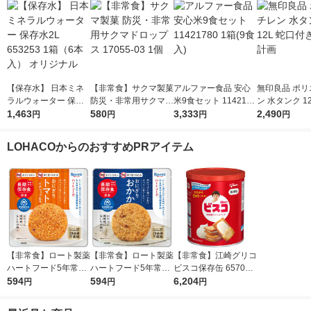
【保存水】 日本ミネ
【非常食】サクマ製菓
アルファー食品 安心
無印良品 ポリ
ラルウォーター 保存
防災・非常用サクマド
米9食セット 1142178
ン 水タンク 1
水2L 653253 1箱（6
1,463
ロップス 17055-03 1
580
0 1箱(9食入)
3,333
付き 良品計画
2,490
円
円
円
円
本入） オリジナル
個
LOHACOからのおすすめPRアイテム
【非常食】ロート製薬
【非常食】ロート製薬
【非常食】江崎グリコ
ハートフード5年常温
ハートフード5年常温
ビスコ保存缶 657027
保存おにぎり トマト
594
保存おにぎり おかか
594
2 1セット(1缶×10)
6,204
円
円
円
混ぜごはん 49872411
4987241197415 1個
97439 1個