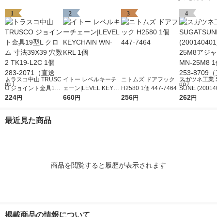
1
2
3
4
トラスコ中山 TRUSC
イトー レベルキーチ
ニトムズ ドアフック
スガツネ工業 S
O ジョイント金具19
ェーン|LEVEL KEYC
H2580 1個 447-7464
SUNE (20014
型L クロム 寸法39X3
224
HAIN WN-KRL 1個
660
256
Nー25M8ア
262
円
円
円
円
9 穴数2 TK19-L2C 1
ー MN-25M8 1
個 283-2071（直送
8709（直送
最近見た商品
品）
商品を閲覧すると履歴が表示されます
掲載商品の情報について