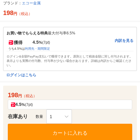
ブランド：
エコー金属
198
円
（税込）
お買い物でもらえる特典
最大付与率6.5%
内訳を見る
4.5
獲得
%
(7pt)
うち4.5%は
利用先・期間限定
ログイン&全額PayPay支払いで獲得できます。原則として税抜金額に対し付与されます。
表示よりも実際の付与数、付与率が少ない場合があります。詳細は内訳からご確認くださ
い。
ログインはこちら
198
円
（税込）
4.5
%
(7pt)
在庫あり
1
数量
カートに入れる