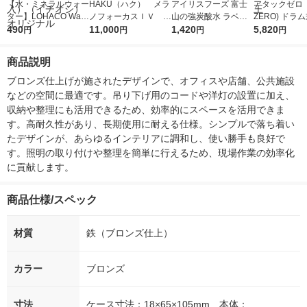
【水・ミネラルウォー
HAKU（ハク） メラ
アイリスフーズ 富士
アタックゼロ（A
ター】LOHACO Wate
ノフォーカスＩＶ 4
山の強炭酸水 ラベル
ZERO) ドラ
r（ロハコウォータ
490
5ｇ 資生堂 おまけ
11,000
レス 500ml 1箱（24
1,420
詰め替え メガ
5,820
円
円
円
円
ー）2L ラベルレス 1
付き
本入）
ボ 2300g 1
箱（5本入）（イチオ
個入) 洗濯洗剤
商品説明
シ） オリジナル
ブロンズ仕上げが施されたデザインで、オフィスや店舗、公共施設
などの空間に最適です。吊り下げ用のコードや洋灯の設置に加え、
収納や整理にも活用できるため、効率的にスペースを活用できま
す。高耐久性があり、長期使用に耐える仕様。シンプルで落ち着い
たデザインが、あらゆるインテリアに調和し、使い勝手も良好で
す。照明の取り付けや整理を簡単に行えるため、現場作業の効率化
に貢献します。
商品仕様/スペック
材質
鉄（ブロンズ仕上）
カラー
ブロンズ
寸法
ケース寸法：18×65×105mm 本体：