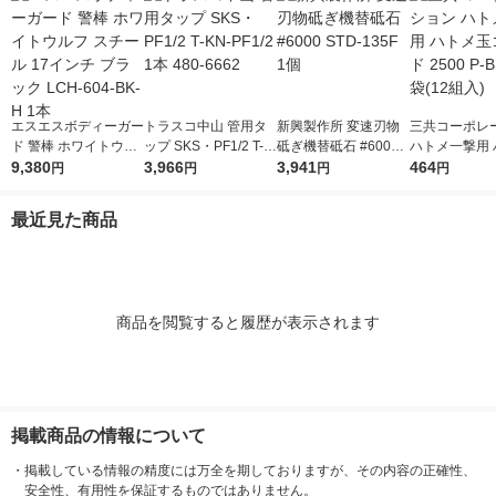
エスエスボディーガー
トラスコ中山 管用タ
新興製作所 変速刃物
三共コーポレ
ド 警棒 ホワイトウル
ップ SKS・PF1/2 T-K
砥ぎ機替砥石 #6000
ハトメ一撃用 
フ スチール 17インチ
9,380
N-PF1/2 1本 480-666
3,966
STD-135F 1個
3,941
玉ゴールド 250
464
円
円
円
円
ブラック LCH-604-B
2
SD 1袋(12組入
K-H 1本
最近見た商品
商品を閲覧すると履歴が表示されます
掲載商品の情報について
・
掲載している情報の精度には万全を期しておりますが、その内容の正確性、
安全性、有用性を保証するものではありません。