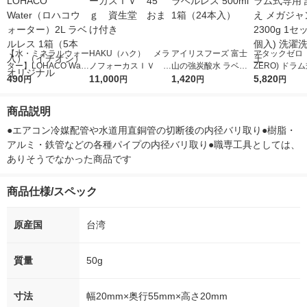
【水・ミネラルウォー
HAKU（ハク） メラ
アイリスフーズ 富士
アタックゼロ（A
ター】LOHACO Wate
ノフォーカスＩＶ 4
山の強炭酸水 ラベル
ZERO) ドラ
r（ロハコウォータ
490
5ｇ 資生堂 おまけ
11,000
レス 500ml 1箱（24
1,420
詰め替え メガ
5,820
円
円
円
円
ー）2L ラベルレス 1
付き
本入）
ボ 2300g 1
箱（5本入）（イチオ
個入) 洗濯洗剤
商品説明
シ） オリジナル
●エアコン冷媒配管や水道用直銅管の切断後の内径バリ取り●樹脂・
アルミ・鉄管などの各種パイプの内径バリ取り●職専工具としては、
ありそうでなかった商品です
商品仕様/スペック
原産国
台湾
質量
50g
寸法
幅20mm×奥行55mm×高さ20mm