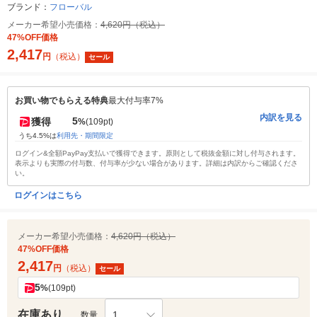
ブランド：
フローバル
メーカー希望小売価格：
4,620円（税込）
47%OFF価格
2,417
円
（税込）
セール
お買い物でもらえる特典
最大付与率7%
内訳を見る
5
獲得
%
(109pt)
うち4.5%は
利用先・期間限定
ログイン&全額PayPay支払いで獲得できます。原則として税抜金額に対し付与されます。
表示よりも実際の付与数、付与率が少ない場合があります。詳細は内訳からご確認くださ
い。
ログインはこちら
メーカー希望小売価格：
4,620円（税込）
47%OFF価格
2,417
円
（税込）
セール
5
%
(109pt)
在庫あり
1
数量