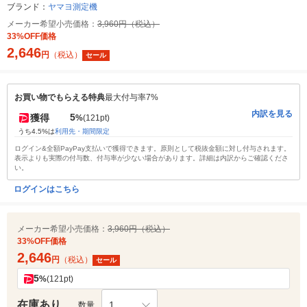
ブランド：
ヤマヨ測定機
メーカー希望小売価格：
3,960円（税込）
33%OFF価格
2,646
円
（税込）
セール
お買い物でもらえる特典
最大付与率7%
内訳を見る
5
獲得
%
(121pt)
うち4.5%は
利用先・期間限定
ログイン&全額PayPay支払いで獲得できます。原則として税抜金額に対し付与されます。
表示よりも実際の付与数、付与率が少ない場合があります。詳細は内訳からご確認くださ
い。
ログインはこちら
メーカー希望小売価格：
3,960円（税込）
33%OFF価格
2,646
円
（税込）
セール
5
%
(121pt)
在庫あり
1
数量