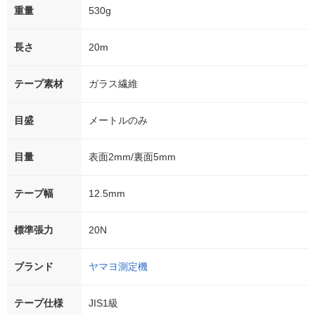
重量
530g
長さ
20m
テープ素材
ガラス繊維
目盛
メートルのみ
目量
表面2mm/裏面5mm
テープ幅
12.5mm
標準張力
20N
ブランド
ヤマヨ測定機
テープ仕様
JIS1級