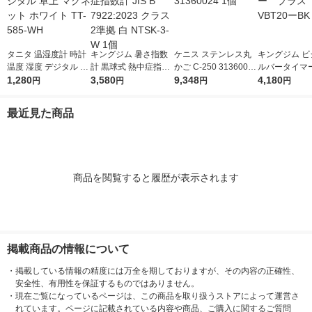
タニタ 温湿度計 時計
キングジム 暑さ指数
ケニス ステンレス丸
キングジム ビ
温度 湿度 デジタル 卓
計 黒球式 熱中症指数
かご C-250 31360024
ルバータイマ
上 マグネット ホワイ
1,280
計 JIS B 7922:2023 ク
3,580
1個
9,348
ス クロ VBT
4,180
円
円
円
円
ト TT-585-WH
ラス2準拠 白 NTSK-3-
1個
W 1個
最近見た商品
商品を閲覧すると履歴が表示されます
掲載商品の情報について
・
掲載している情報の精度には万全を期しておりますが、その内容の正確性、
安全性、有用性を保証するものではありません。
・
現在ご覧になっているページは、この商品を取り扱うストアによって運営さ
れています。ページに記載されている内容や商品、ご購入に関するご質問