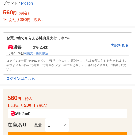
ブランド：
Pigeon
560
円
（税込）
280
1つあたり
円
（税込）
お買い物でもらえる特典
最大付与率7%
内訳を見る
5
獲得
%
(25pt)
うち4.5%は
利用先・期間限定
ログイン&全額PayPay支払いで獲得できます。原則として税抜金額に対し付与されます。
表示よりも実際の付与数、付与率が少ない場合があります。詳細は内訳からご確認くださ
い。
ログインはこちら
560
円
（税込）
280
1つあたり
円
（税込）
5
%
(25pt)
在庫あり
1
数量