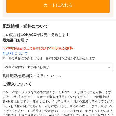
カートに入れる
配送情報・送料について
この商品は
LOHACO
が販売・発送します。
最短翌日お届け
3,780
550
無料
円
(税込)以上で基本配送料
円
(税込)
配送料について
※
一部の商品につきましては、基本配送料を当社が負担いたします。
在庫確認住所：東京都にお届け
賞味期限/使用期限・返品について
ご購入について
ヤケド注意※ラップを取る際に熱くなった具やソースが跳ねることがあります
ので、ご注意ください。※オート機能は使用しないでください。ご使用上の注
意●月齢は目安です。具をつぶすなどして大きさ・固さを加減してあげてくださ
い。●お子様が自分でお召し上がりになる時は、飲み込み終わるまで、見守って
あげてください。●加熱後は中身が熱くなっていますので、ヤケドをしないよう
に開封には十分ご注意ください。●熱くないか確認してからお子様にお与えくだ