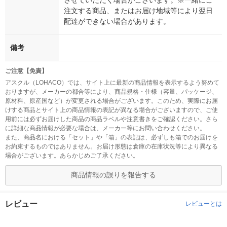
させていただく場合がございます。※一緒にご
注文する商品、またはお届け地域等により翌日
配達ができない場合があります。
備考
ご注意【免責】
アスクル（LOHACO）では、サイト上に最新の商品情報を表示するよう努めて
おりますが、メーカーの都合等により、商品規格・仕様（容量、パッケージ、
原材料、原産国など）が変更される場合がございます。このため、実際にお届
けする商品とサイト上の商品情報の表記が異なる場合がございますので、ご使
用前には必ずお届けした商品の商品ラベルや注意書きをご確認ください。さら
に詳細な商品情報が必要な場合は、メーカー等にお問い合わせください。
また、商品名における「セット」や「箱」の表記は、必ずしも箱でのお届けを
お約束するものではありません。お届け形態は倉庫の在庫状況等により異なる
場合がございます。あらかじめご了承ください。
商品情報の誤りを報告する
レビュー
レビューとは