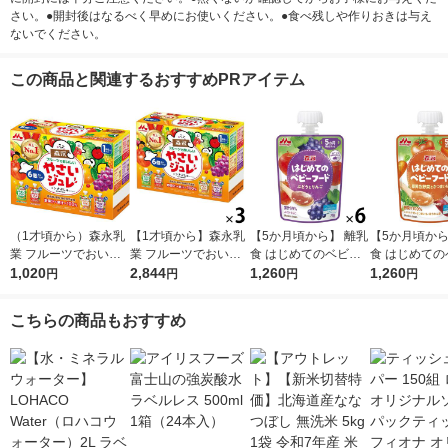
さい。●開封後はなるべく早めにお使いください。●食べ残しや作りおきは与え
ないでください。
この商品と関連するおすすめPRアイテム
（1才頃から）森永乳
【1才頃から】森永乳
【5か月頃から】 離乳
【5か月頃から
業 フルーツでおいし
業 フルーツでおいし
食 はじめてのベビー
食 はじめての
いやさいジュレ 70g×
1,020
いやさいジュレ 70g×
2,844
フード ぶどうとりん
1,260
フード 緑黄
1,260
円
円
円
円
6個 1箱 ベビーフー
6個 3箱 ベビーフー
ご 6個 森永乳業 日本
さつまいも 6
ド 離乳食 ゼリー飲
ド 離乳食 ゼリー飲
国内製造
乳業 日本国内
こちらの商品もおすすめ
料
料