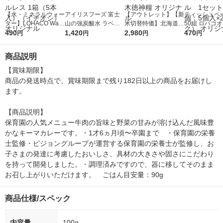
【水・ミネラルウォー
アイリスフーズ 富士
【アウトレット】【新
ティッシュペー
ター】LOHACO Wate
山の強炭酸水 ラベル
米切替特価】北海道産
50組 ロハコ
r（ロハコウォータ
490
レス 500ml 1箱（24
1,420
ななつぼし 無洗米 5k
2,980
ルソフトパッ
470
円
円
円
円
ー）2L ラベルレス 1
本入）
g 1袋 令和7年産 米 木
シュ フィオナ
箱（5本入）（イチオ
徳神糧 オリジナル
ナル 1セット
商品説明
シ） オリジナル
個：5個入×2
オリジナル
【賞味期限】

商品の発送時点で、賞味期限まで残り182日以上の商品をお届けし
ます。

【商品説明】

保育園の人気メニュー牛肉の旨味と野菜の甘みが溶け込んだ風味豊
かなキーマカレーです。・1才6ヵ月頃〜卒園まで　・保育園の栄養
士監修・ピジョングループが運営する保育園の栄養士が監修し、お
子さまの発達に考慮したおいしさ、具材の大きさや固さにこだわり
を持って開発しました。・調理済みですので、器に移してそのまま
お召し上がりいただけます。　ごはん目安量：90g
商品仕様/スペック
内容量
100g