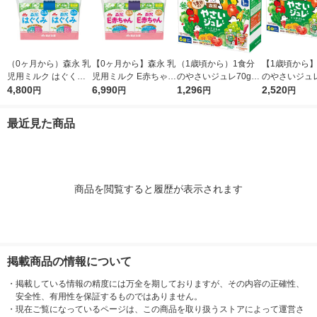
（0ヶ月から）森永 乳
【0ヶ月から】森永 乳
（1歳頃から）1食分
【1歳頃から】
児用ミルク はぐくみ
児用ミルク E赤ちゃん
のやさいジュレ70g×6
のやさいジュレ
エコらくパックつめか
4,800
エコらくパックつめか
6,990
袋 アソート品 1箱 森
1,296
袋 アソート品 
2,520
円
円
円
円
え用2箱セット（800g
え用2箱セット（800g
永乳業 離乳食 ベビー
永乳業 離乳食
×2箱） 1セット 森永
×2箱） 1セット 森永
フード
フード
最近見た商品
乳業 粉ミルク（イチ
乳業 粉ミルク
オシ）
商品を閲覧すると履歴が表示されます
掲載商品の情報について
・
掲載している情報の精度には万全を期しておりますが、その内容の正確性、
安全性、有用性を保証するものではありません。
・
現在ご覧になっているページは、この商品を取り扱うストアによって運営さ