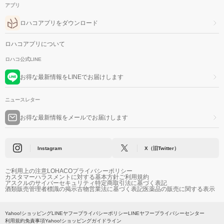
アプリ
ロハコアプリをダウンロード
ロハコアプリについて
ロハコ公式LINE
お得な最新情報をLINEでお届けします
ニュースレター
お得な最新情報をメールでお届けします
Instagram
X（旧Twitter）
ご利用上の注意
LOHACOプライバシーポリシー
カスタマーハラスメントに対する基本方針
ご利用規約
アスクルのサイバーセキュリティ
特定商取引法に基づく表記
酒類販売管理者標識の掲示
古物営業法に基づく表記
医薬品の販売に関する表示
Yahoo!ショッピング
LINEヤフープライバシーポリシー
LINEヤフープライバシーセンター
利用規約
免責事項
Yahoo!ショッピングガイドライン