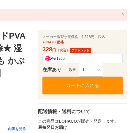
ドPVA
メーカー希望小売価格：
1,518円（税込）
78%OFF価格
除★ 湿
328
円
（税込）
アウトレット
5
も かぶ
%
(13pt)
在庫あり
1
数量
】
カートに入れる
配送情報・送料について
この商品は
LOHACO
が販売・発送します。
最短翌日お届け
内訳を見る