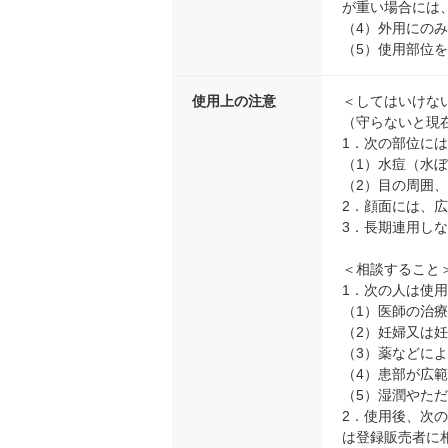
が重い場合には
（4）外用にの
（5）使用部位
使用上の注意
＜してはいけな
（守らないと現
1．次の部位に
（1）水痘（水
（2）目の周囲
2．顔面には、
3．長期連用し
＜相談すること
1．次の人は使
（1）医師の治
（2）妊婦又は
（3）薬などに
（4）患部が広
（5）湿潤やた
2．使用後、次
は登録販売者に