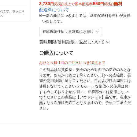
3,780
550
無料
円
(税込)以上で基本配送料
円
(税込)
配送料について
されます。表示より
※
一部の商品につきましては、基本配送料を当社が負担
い。
いたします。
在庫確認住所：東京都にお届け
賞味期限/使用期限・返品について
ご購入について
おひとり様 1回のご注文につき10点まで
この商品は品質保持・安全のため対面での受取のみとな
ります。あらかじめご了承ください。顔への広範囲、長
期の使用は特に避けてください。目および目の周囲には
使用しないでください デリケートな部位への使用はお
すすめしておりません 特に、粘膜部分には使用しない
でくださいこの商品は【アウトレット】品です。在庫が
無くなり次第販売終了となりますので、予めご了承くだ
さい。