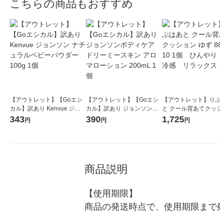
こちらの商品もおすすめ
【アウトレット】【Goエシ
【アウトレット】【Goエシ
【アウトレット】り
カル】訳あり Kenvue ジョ
カル】訳あり ジョンソンボ
と クール背あてクッ
ンソン ナチュラルベビーパ
ディケア ドリーミースキン
ゆず 88513-10 1個
343
390
1,725
円
円
円
ウダー 100g 1個
アロマローション 200mL 1
り 接触冷感 リラ
個
ス エコ
商品説明
【使用期限】

商品の発送時点で、使用期限まで残