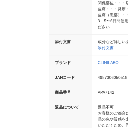
関係部位・・・
皮膚・・・発疹
皮膚（患部）・
3．5〜6日間
ださい
添付文書
成分など詳しい
添付文書
ブランド
CLINILABO
JANコード
4987306050518
商品番号
APA7142
返品について
返品不可
お客様のご都合
品の色や質感を
いただくため、