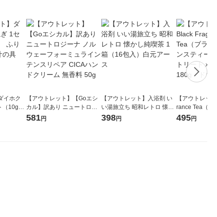
ダイホク
【アウトレット】【Goエシ
【アウトレット】入浴剤 い
【アウトレット】B
（10g×2
カル】訳あり ニュートロジ
い湯旅立ち 昭和レトロ 懐か
rance Tea
物 みそ汁の
ーナ ノルウェーフォーミュ
し純喫茶 1箱（16包入）白
ランスティー）
581
398
495
円
円
円
ラインテンスリペア CICAハ
元アース
リートメント 
ンドクリーム 無香料 50g
シシャ