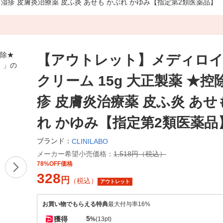
 湿疹 皮膚炎治療薬 皮ふ炎 あせも かぶれ かゆみ【指定第2類医薬品】
【アウトレット】メディロイ
クリーム 15g 大正製薬 ★控
疹 皮膚炎治療薬 皮ふ炎 あせ
れ かゆみ【指定第2類医薬品
ブランド：
CLINILABO
メーカー希望小売価格：
1,518円（税込）
78%OFF価格
328
円
（税込）
アウトレット
お買い物でもらえる特典
最大付与率16%
5
獲得
%
(13pt)