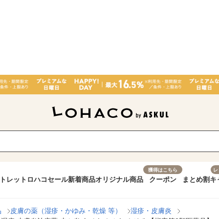
獲得はこちら
レ
トレット
ロハコセール
新着商品
オリジナル商品
クーポン
まとめ割
キ
品
皮膚の薬（湿疹・かゆみ・乾燥 等）
湿疹・皮膚炎