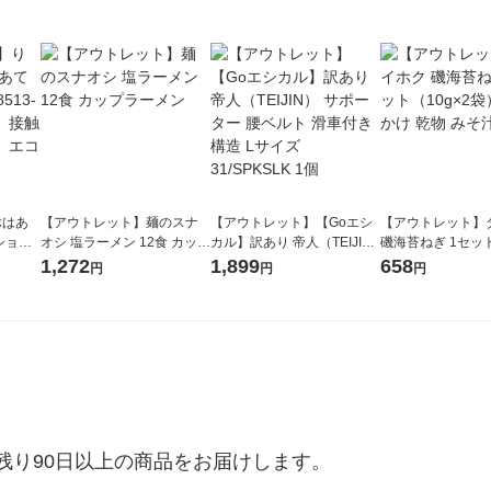
ぶはあ
【アウトレット】麺のスナ
【アウトレット】【Goエシ
【アウトレット】
ション
オシ 塩ラーメン 12食 カップ
カル】訳あり 帝人（TEIJI
磯海苔ねぎ 1セット
 ひんや
ラーメン
N） サポーター 腰ベルト 滑
袋） ふりかけ 乾
1,272
1,899
658
円
円
円
ック
車付き構造 Lサイズ 31/SPK
具
SLK 1個
り90日以上の商品をお届けします。
