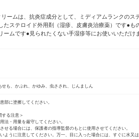
Aクリームは、抗炎症成分として、ミディアムランクのス
したステロイド外用剤（湿疹、皮膚炎治療薬）です●も
リームです●見られたくない手湿疹等にお使いいただけ
あせも、かぶれ、かゆみ、虫さされ、じんましん
を患部に塗擦してください。
関する注意＞
た用法・用量を厳守してください。
用させる場合には、保護者の指導監督のもとに使用させてください。
ないように注意してください。万一、目に入った場合には、すぐに水又