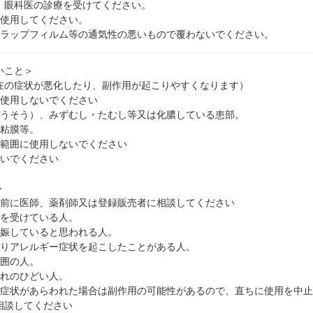
、眼科医の診療を受けてください。
み使用してください。
をラップフィルム等の通気性の悪いもので覆わないでください。
いこと＞
在の症状が悪化したり、副作用が起こりやすくなります）
は使用しないでください
ぼうそう）、みずむし・たむし等又は化膿している患部。
、粘膜等。
広範囲に使用しないでください
ないでください
＞
用前に医師、薬剤師又は登録販売者に相談してください
療を受けている人。
妊娠していると思われる人。
よりアレルギー症状を起こしたことがある人。
範囲の人。
だれのひどい人。
の症状があらわれた場合は副作用の可能性があるので、直ちに使用を中
相談してください