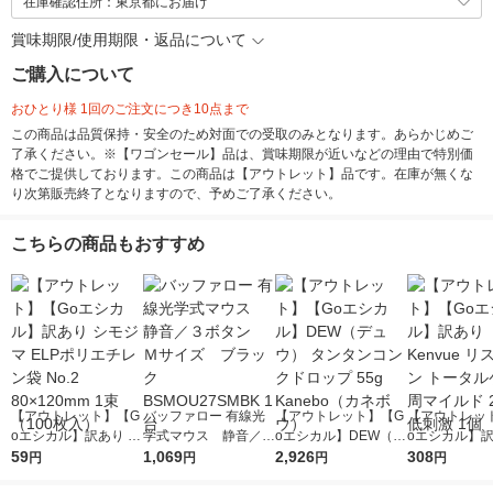
在庫確認住所：東京都にお届け
賞味期限/使用期限・返品について
ご購入について
おひとり様 1回のご注文につき10点まで
この商品は品質保持・安全のため対面での受取のみとなります。あらかじめご
了承ください。※【ワゴンセール】品は、賞味期限が近いなどの理由で特別価
格でご提供しております。この商品は【アウトレット】品です。在庫が無くな
り次第販売終了となりますので、予めご了承ください。
こちらの商品もおすすめ
【アウトレット】【G
バッファロー 有線光
【アウトレット】【G
【アウトレッ
oエシカル】訳あり シ
学式マウス 静音／３
oエシカル】DEW（デ
oエシカル】訳
モジマ ELPポリエチ
59
ボタン Ｍサイズ ブ
1,069
ュウ） タンタンコン
2,926
envue リステ
308
円
円
円
円
レン袋 No.2 80×120m
ラック BSMOU27SM
クドロップ 55g Kane
ータルケア歯