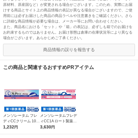
原材料、原産国など）が変更される場合がございます。このため、実際にお届
けする商品とサイト上の商品情報の表記が異なる場合がございますので、ご使
用前には必ずお届けした商品の商品ラベルや注意書きをご確認ください。さら
に詳細な商品情報が必要な場合は、メーカー等にお問い合わせください。
また、商品名における「セット」や「箱」の表記は、必ずしも箱でのお届けを
お約束するものではありません。お届け形態は倉庫の在庫状況等により異なる
場合がございます。あらかじめご了承ください。
商品情報の誤りを報告する
この商品と関連するおすすめPRアイテム
メンソレータム フレ
メンソレータムフレデ
ディCCクリーム 10g
ィCC1A ロート製薬
ロート製薬 ★控除★
1,232
★控除★ 腟カンジダ
3,630
円
円
膣カンジダの再発治療
の再発治療薬【第1類
薬【第1類医薬品】
医薬品】