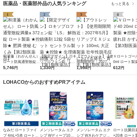
医薬品・医薬部外品の人気ランキング
もっと見る
1
2
3
4
和漢箋（わかんせん）
【限定デザイン】ロキ
【アウトレット】【使
Ｖロートゴール
ロート防風通聖散錠満
ソプロフェン錠「L
用期限間近：2027年5
0ml ロート製
量a 372錠 ロート製薬
5,746
S」 解熱鎮痛剤 12錠
1,330
月】リアップＥＸジェ
1,998
除★ 目薬 疲れ
612
円
円
円
円
★控除★ 肥満 便秘 む
5袋セット セントラル
ット 100mL 大正製薬
み目【第3類
くみ【第2類医薬品】
製薬 ★控除★ 生理痛
壮年性脱毛症における
LOHACOからのおすすめPRアイテム
頭痛 オリジナル【第1
発毛・育毛【第1類医
類医薬品】
薬品】
なみだ ロートファイ
メンソレータム エク
メンソレータム エク
ロート抗菌目薬i 
ブ 4mL×5本 ロート製
シブ Wディープ10ク
シブ Wきわケアジェ
×20本 ロート