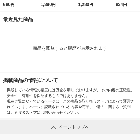
薬 目薬 乾き目 疲れ目
660
リーム ロート製薬★
1,380
ル 15g ロート製薬 ★
1,280
薬 ものもらい
634
円
円
円
円
【第3類医薬品】
控除★ 塗り薬 水虫治
控除★ 塗り薬 爪周り
使い切り 目の
療薬 せっけんの香り
の水虫治療薬【指定第
（イチオシ）
最近見た商品
（イチオシ）【指定第
2類医薬品】
医薬品】
2類医薬品】
商品を閲覧すると履歴が表示されます
掲載商品の情報について
・
掲載している情報の精度には万全を期しておりますが、その内容の正確性、
安全性、有用性を保証するものではありません。
・
現在ご覧になっているページは、この商品を取り扱うストアによって運営さ
れています。ページに記載されている内容や商品、ご購入に関するご質問
は、直接各ストアにお問い合わせください。
ページトップへ