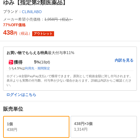
ゆみ【指定第2類医薬品】
ブランド：
CLINILABO
メーカー希望小売価格：
1,958円（税込）
77%OFF価格
438
円
（税込）
アウトレット
お買い物でもらえる特典
最大付与率11%
内訳を見る
5
獲得
%
(18pt)
うち4.5%は
利用先・期間限定
ログイン&全額PayPay支払いで獲得できます。原則として税抜金額に対し付与されます。
表示よりも実際の付与数、付与率が少ない場合があります。詳細は内訳からご確認くださ
い。
ログインはこちら
販売単位
438円×3個
1個
1,314円
438円