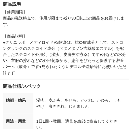
m 1束（100枚入）
BK 1台
bo（カネボウ）
商品説明
【使用期限】

商品の発送時点で、使用期限まで残り90日以上の商品をお届けしま
す。

【商品説明】

●クリニラボ　メディロイドVS軟膏は、抗炎症成分として、ストロ
ングランクのステロイド成分（ベタメタゾン吉草酸エステル）を配
合したステロイド外用剤（湿疹、皮膚炎治療薬）です●汗などの水分
や、衣服の擦れなどの外部刺激から、患部をぴたっと保護する密着
バーム（軟膏）です●見られたくないデコルテ湿疹等にお使いいただ
けます
商品仕様/スペック
効能・効果
湿疹、皮ふ炎、あせも、かぶれ、かゆみ、しも
やけ、虫さされ、じんましん
用法・用量
1日1回〜数回、適量を患部に塗布してくださ
い。