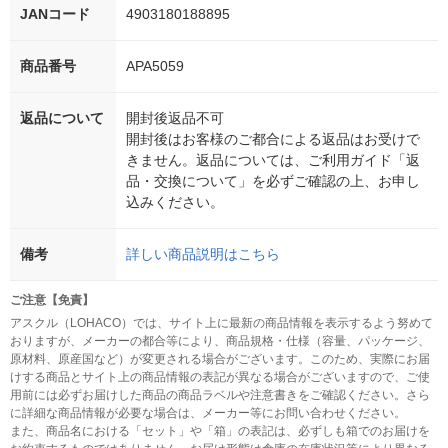
JANコード
4903180188895
商品番号
APA5059
返品について
開封後返品不可
開封後はお客様のご都合による返品はお受けで
きません。返品については、ご利用ガイド「返
品・交換について」を必ずご確認の上、お申し
込みください。
備考
詳しい商品説明はこちら
ご注意【免責】
アスクル（LOHACO）では、サイト上に最新の商品情報を表示するよう努めて
おりますが、メーカーの都合等により、商品規格・仕様（容量、パッケージ、
原材料、原産国など）が変更される場合がございます。このため、実際にお届
けする商品とサイト上の商品情報の表記が異なる場合がございますので、ご使
用前には必ずお届けした商品の商品ラベルや注意書きをご確認ください。さら
に詳細な商品情報が必要な場合は、メーカー等にお問い合わせください。
また、商品名における「セット」や「箱」の表記は、必ずしも箱でのお届けを