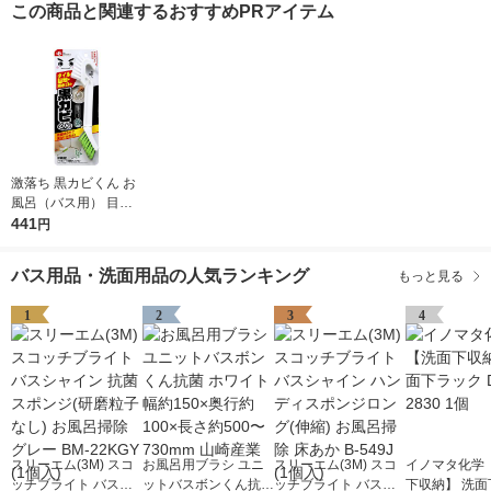
この商品と関連するおすすめPRアイテム
激落ち 黒カビくん お
風呂（バス用） 目地
研磨ブラシ （研磨材
441
円
入ブラシ＆ソフトブラ
シ） レック
バス用品・洗面用品の人気ランキング
もっと見る
1
2
3
4
スリーエム(3M) スコ
お風呂用ブラシ ユニ
スリーエム(3M) スコ
イノマタ化学 
ッチブライト バスシ
ットバスボンくん抗菌
ッチブライト バスシ
下収納】 洗面