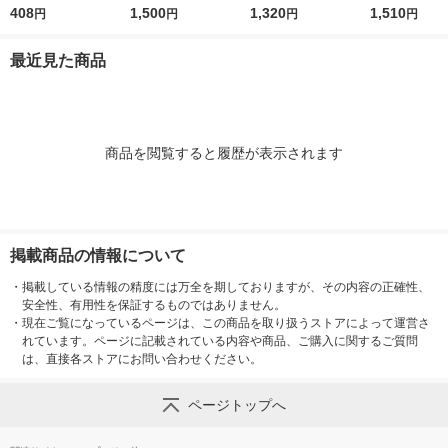
ャイン 抗菌スポンジ
408
ホワイト 幅約150×奥
1,500
ャイン ハンディスポ
1,320
ク D30 2830 
1,510
円
円
円
円
(研磨粒子なし) お風呂
行約100×長さ約50
ンジロング(伸縮) お風
掃除 グレー BM-22KG
0〜730mm 山崎産業
呂掃除 床あか B-549J
最近見た商品
Y (1個入)
(1個入)
商品を閲覧すると履歴が表示されます
掲載商品の情報について
・
掲載している情報の精度には万全を期しておりますが、その内容の正確性、
安全性、有用性を保証するものではありません。
・
現在ご覧になっているページは、この商品を取り扱うストアによって運営さ
れています。ページに記載されている内容や商品、ご購入に関するご質問
は、直接各ストアにお問い合わせください。
ページトップへ