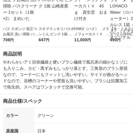
バス スポンジ 泡立つ
スキマスッキリバスボ
HAKU（ハク） メラ
【水・ミネラ
お風呂 洗い 掃除 バス
ンくん ピンク 1個 山
ノフォーカスＩＶ 4
ター】LOHACO
クリーナー 1セット
708
崎産業
647
5ｇ 資生堂 おまけ
11,000
r（ロハコウォ
490
円
円
円
円
（1個×2） まめいた
付き
ー）2L ラベル
箱（5本入）
商品説明
シ） オリジナ
やわらかいアミ目状繊維と硬いブラシ繊維で風呂床の細かなミゾに
も入りこみ、カビ・黒ずみもしっかり落とす。三角形のブラシ形状
なので、コーナーにもフィットし洗いやすい。サイドが曲がるヘッ
ドなので、浴槽のコーナーや壁面も洗いやすい。ブラシは抗菌加工
で衛生的。スペアはワンタッチで交換可能。
商品仕様/スペック
カラー
グリーン
原産国
日本