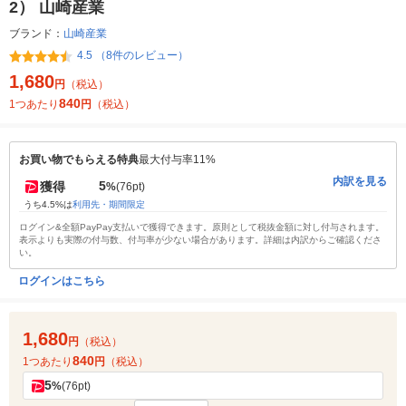
2） 山崎産業
ブランド：
山崎産業
4.5 （8件のレビュー）
1,680
円
（税込）
840
1つあたり
円
（税込）
お買い物でもらえる特典
最大付与率11%
内訳を見る
5
獲得
%
(76pt)
うち4.5%は
利用先・期間限定
ログイン&全額PayPay支払いで獲得できます。原則として税抜金額に対し付与されます。
表示よりも実際の付与数、付与率が少ない場合があります。詳細は内訳からご確認くださ
い。
ログインはこちら
1,680
円
（税込）
840
1つあたり
円
（税込）
5
%
(76pt)