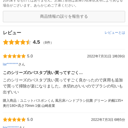
お約束するものではありません。お届け形態は倉庫の在庫状況等により異なる
場合がございます。あらかじめご了承ください。
商品情報の誤りを報告する
レビュー
レビューとは
4.5
（8件）
5.0
2022年7月31日 1時39分
lar********
さん
このシリーズのバスタブ洗い買ってすごく…
このシリーズのバスタブ洗い買ってすごく良かったので床用も追加
で買って掃除が楽になりました。水切れがいいのでブラシの匂いも
出ずいい
購入商品：ユニットバスボンくん 風呂床ハンドブラシ抗菌 グリーン 約幅135×
奥行180×高さ70mm 1個 山崎産業
5.0
2022年7月3日 6時5分
bis********
さん