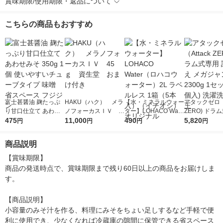
賞味期限/使用期限・返品について
こちらの商品もおすすめ
富士甚醤油 麹たっぷ
HAKU（ハク） メラ
【水・ミネラルウォー
アタックゼロ（A
り甘口仕立て あわせ
ノフォーカスＩＶ 4
ター】LOHACO Wate
ZERO) ドラ
みそ 350g 1個 使いや
475
5ｇ 資生堂 おまけ
11,000
r（ロハコウォータ
490
詰め替え メガ
5,820
円
円
円
円
すいチューブタイプ
付き
ー）2L ラベルレス 1
ボ 2300g 1
味噌 省スペース フ
箱（5本入）（イチオ
個入) 洗濯洗剤
商品説明
ジジン
シ） オリジナル
【賞味期限】

商品の発送時点で、賞味期限まで残り60日以上の商品をお届けしま
す。

【商品説明】

小容量のみそ汁を作る、料理にみそをちょい足しするなど手軽で便
利に使用でき、少なくなれば冷蔵庫の隙間に保管できる省スペース