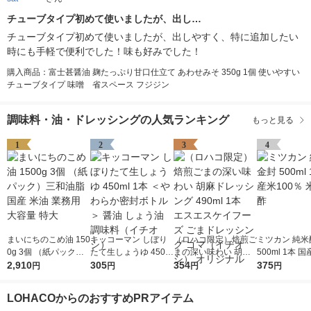
チューブタイプ初めて使いましたが、出し…
チューブタイプ初めて使いましたが、出しやすく、特に追加したい
時にも手軽で便利でした！味も好みでした！
購入商品：富士甚醤油 麹たっぷり甘口仕立て あわせみそ 350g 1個 使いやすい
チューブタイプ 味噌 省スペース フジジン
調味料・油・ドレッシングの人気ランキング
もっと見る
1
2
3
4
まいにちのこめ油 150
キッコーマン しぼり
（ロハコ限定）焙煎ご
ミツカン 純米
0g 3個 （紙パック）
たて生しょうゆ 450m
まの深い味わい 胡麻
500ml 1本 国
三和油脂 国産 米油 業
2,910
l 1本 ＜やわらか密封
305
ドレッシング 490ml 1
354
0％ 米酢 食酢
375
円
円
円
円
務用 大容量 特大
ボトル＞ 醤油 しょう
本 エスエスケイフー
油 調味料（イチオ
ズ ごまドレッシング
LOHACOからのおすすめPRアイテム
シ）
ゴマ（イチオシ） オ