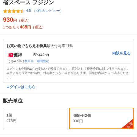
省スペース フジジン
4.5 （4件のレビュー）
930
円
（税込）
465
1つあたり
円
（税込）
お買い物でもらえる特典
最大付与率11%
内訳を見る
5
獲得
%
(42pt)
うち4.5%は
利用先・期間限定
ログイン&全額PayPay支払いで獲得できます。原則として税抜金額に対し付与されます。
表示よりも実際の付与数、付与率が少ない場合があります。詳細は内訳からご確認くださ
い。
ログインはこちら
販売単位
1個
465円×2個
475円
930円
お得