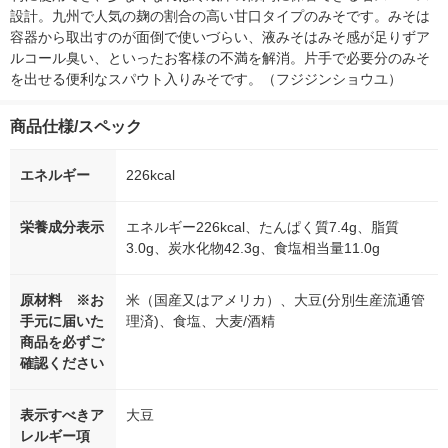
設計。九州で人気の麹の割合の高い甘口タイプのみそです。みそは
容器から取出すのが面倒で使いづらい、液みそはみそ感が足りずア
ルコール臭い、といったお客様の不満を解消。片手で必要分のみそ
を出せる便利なスパウト入りみそです。（フジジンショウユ）
商品仕様/スペック
エネルギー
226kcal
栄養成分表示
エネルギー226kcal、たんぱく質7.4g、脂質
3.0g、炭水化物42.3g、食塩相当量11.0g
原材料 ※お
米（国産又はアメリカ）、大豆(分別生産流通管
手元に届いた
理済)、食塩、大麦/酒精
商品を必ずご
確認ください
表示すべきア
大豆
レルギー項