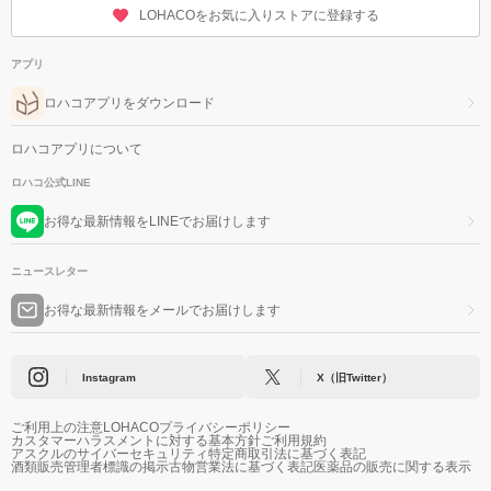
LOHACOをお気に入りストアに登録する
アプリ
ロハコアプリをダウンロード
ロハコアプリについて
ロハコ公式LINE
お得な最新情報をLINEでお届けします
ニュースレター
お得な最新情報をメールでお届けします
Instagram
X（旧Twitter）
ご利用上の注意
LOHACOプライバシーポリシー
カスタマーハラスメントに対する基本方針
ご利用規約
アスクルのサイバーセキュリティ
特定商取引法に基づく表記
酒類販売管理者標識の掲示
古物営業法に基づく表記
医薬品の販売に関する表示