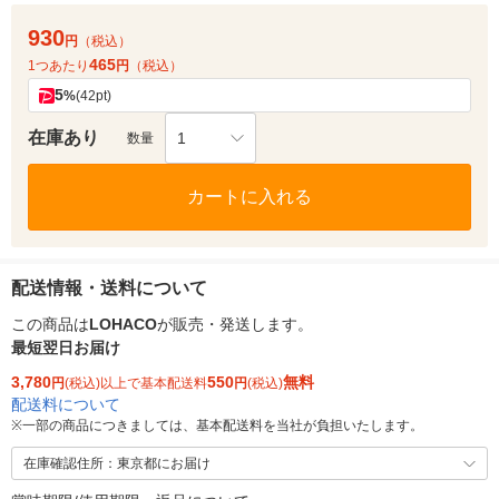
930
円
（税込）
465
1つあたり
円
（税込）
5
%
(42pt)
在庫あり
1
数量
カートに入れる
配送情報・送料について
この商品は
LOHACO
が販売・発送します。
最短翌日お届け
3,780
550
無料
円
(税込)以上で基本配送料
円
(税込)
配送料について
※
一部の商品につきましては、基本配送料を当社が負担いたします。
在庫確認住所：東京都にお届け