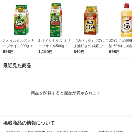
リジナル
J-オイルミルズ オリ
J-オイルミルズ オリ
（紙パック） JOYL ご
JOYL こめ豊味
ーブオイル300g エキ
ーブオイル500g エキ
ま油好きの 純正ごま
油 60%) こめ油 ブレ
ストラバージン スペ
698
ストラバージン スペ
1,150
油 300g 1本 味の素 J-
640
ンド 味の素 J
698
円
円
円
円
イン産オリーブ100%
イン産オリーブ100%
オイルミルズ
ミルズ 900g 
1本（紙パック） JOY
1本（紙パック） JOY
本
最近見た商品
L
L
商品を閲覧すると履歴が表示されます
掲載商品の情報について