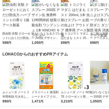
1
2
3
4
防虫剤 衣類 クローゼ
蚊がいなくなるスプレ
蚊 トコジラミ マダニ
ダニ除け 対策
ットにおくだけ防虫力
ー 200回 デザイン缶
はだまも ミスト 200
ー アースダニ
ハーブミントの香り 1
598
無香料 12時間持続 蚊
1,050
mL 1本 虫除けスプレ
698
プレー ハーブ
698
円
円
円
円
個 アース製薬
取り 殺虫剤 ワンプッ
ー お肌の虫よけ アウ
350mL 防ダ
シュ 1本 KINCHO キ
トドア 携帯用 アース
防 布団 寝具 
LOHACOからのおすすめPRアイテム
ンチョー
製薬
アース製薬
ムシューダ ノート 1
ドライペット 除湿剤
ムシューダ ノート NO
蚊がいなくな
年間有効 引き出し・
シートタイプ クロー
TE クローゼット用 衣
ー 200回 デ
衣装ケース用 フリー
990
ゼット用 1袋（4枚
1,471
類 防虫剤 ペパーミン
3,210
無香料 12時間
1,050
円
円
円
円
ジア 1箱（24個入）
入） エステー
ト＆ベルガモット 1セ
取り 殺虫剤 ワンプッ