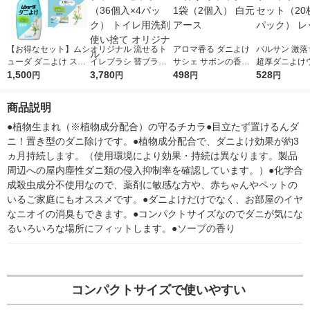
【お得なセット】ムシ
オリジナル 流せるト
アロマ香る ダニよけ
バルサン 激落
ューダ ダニよけ スプ
イレブラシ 替ブラシ
サシェ サボンの香り
超厚ダニよけ
レー 無香料 本体 220
1,500
1セット（36個入×4パ
3,780
リラックマ 1袋（2個
498
シート 1セッ
528
円
円
円
円
ml + 大判シート 2枚
ック） トイレ用洗剤
入） 白元アース
入×2パック）
入 ダニ除け エステ
使い捨て オリジナル
商品説明
ー
●植物生まれ（※植物成分配合）の守るチカラ●目立たず置けるんダ
ニ！置き型のダニ除けです。●植物成分配合で、ダニよけ効果が約3
ヵ月持続します。（使用環境により効果・持続は異なります。製品
周辺への屋内塵性ダニ類の侵入抑制率を確認しています。）●化学合
成殺虫成分不使用なので、薬剤に敏感な方や、赤ちゃんやペットの
いるご家庭にもオススメです。●ダニよけだけでなく、お部屋のイヤ
なニオイの消臭もできます。●コンパクトサイズなのでダニが気にな
るいろいろな場所にフィットします。●ソープの香り
コンパクトサイズで使いやすい