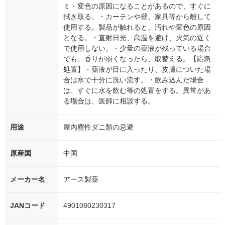
ミ・変色の原因になることがあるので、すぐに
拭き取る。・カーテンや壁、家具等から離して
使用する。製品が触れると、汚れや変色の原因
となる。・直射日光、高温を避け、火気の近く
で使用しない。・少量の薬液が残っている場合
でも、香りが弱くなったら、取替える。【応急
処置】・薬液が目に入ったり、皮膚についた場
合は水で十分に洗い流す。・飲み込んだ場合
は、すぐに水を飲む等の処置をする。異常があ
る場合は、医師に相談する。
用途
屋内塵性ダニ類の忌避
原産国
中国
メーカー名
アース製薬
JANコード
4901080230317