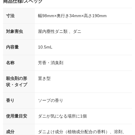
商品仕様/スペック
寸法
幅98mm×奥行き34mm×高さ190mm
対象害虫
屋内塵性ダニ類 、ダニ
内容量
10.5mL
名称
芳香・消臭剤
殺虫剤の形
置き型
状・タイプ
香り
ソープの香り
使用量目安
ダニが気になる場所に1個
成分
ダニよけ成分（植物成分配合の香料）、溶剤、