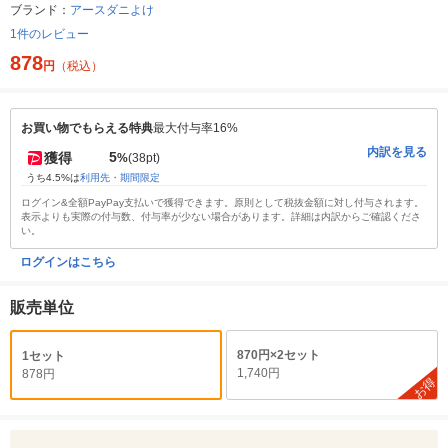
ブランド：
アースダニよけ
1件のレビュー
878
円
（税込）
お買い物でもらえる特典
最大付与率16%
内訳を見る
5
獲得
%
(38pt)
うち4.5%は
利用先・期間限定
ログイン&全額PayPay支払いで獲得できます。原則として税抜金額に対し付与されます。
表示よりも実際の付与数、付与率が少ない場合があります。詳細は内訳からご確認くださ
い。
ログインはこちら
販売単位
870円×2セット
1セット
1,740円
878円
お得