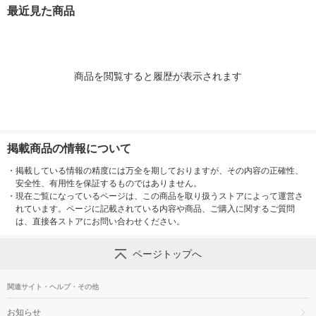
エステー
ット（1箱（3個入）×
シュ 1本 KIN
最近見た商品
3） エステー
ンチョー
商品を閲覧すると履歴が表示されます
掲載商品の情報について
・
掲載している情報の精度には万全を期しておりますが、その内容の正確性、
安全性、有用性を保証するものではありません。
・
現在ご覧になっているページは、この商品を取り扱うストアによって運営さ
れています。ページに記載されている内容や商品、ご購入に関するご質問
は、直接各ストアにお問い合わせください。
ページトップへ
関連サイト・ヘルプ・その他
お知らせ