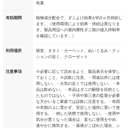
色素
有効期間
植物成分配合で、ダニよけ効果が約3ヵ月持続し
ます。（使用環境により効果・持続は異なりま
す。製品周辺への屋内塵性ダニ類の侵入抑制率
を確認しています。）
利用場所
寝室、タタミ・カーペット、ぬいぐるみ・クッ
ションの近く、クローゼット
注意事項
※必要に応じて読めるよう、製品表示を保管し
ておくこと。※誤飲に注意。・用途以外には使
用しない。・火気の近くでは使用しない。・本
品は飲めない。・本品はダニの駆除を目的とし
たものではない。・子供や第三者の監督が必要
な方がいるご家庭では誤飲に注意する。・布団
や衣類の上に置かず、安定した場所に置いて使
用する。・倒した状態で使用しない。・使用中
気分が悪くなった場合は、直ちに使用をやめ、
速やかに換気する。・薬液がこぼれた場合、シ