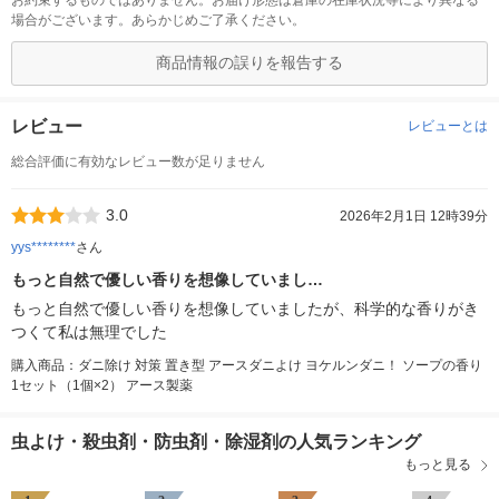
お約束するものではありません。お届け形態は倉庫の在庫状況等により異なる
場合がございます。あらかじめご了承ください。
商品情報の誤りを報告する
レビュー
レビューとは
総合評価に有効なレビュー数が足りません
3.0
2026年2月1日 12時39分
yys********
さん
もっと自然で優しい香りを想像していまし…
もっと自然で優しい香りを想像していましたが、科学的な香りがき
つくて私は無理でした
購入商品：ダニ除け 対策 置き型 アースダニよけ ヨケルンダニ！ ソープの香り
1セット（1個×2） アース製薬
虫よけ・殺虫剤・防虫剤・除湿剤の人気ランキング
もっと見る