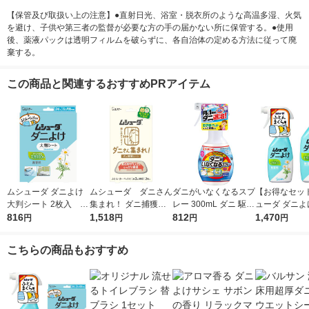
【保管及び取扱い上の注意】●直射日光、浴室・脱衣所のような高温多湿、火気
を避け、子供や第三者の監督が必要な方の手の届かない所に保管する。●使用
後、薬液パックは透明フィルムを破らずに、各自治体の定める方法に従って廃
棄する。
この商品と関連するおすすめPRアイテム
ムシューダ ダニよけ
ムシューダ ダニさん
ダニがいなくなるスプ
【お得なセッ
大判シート 2枚入 ダ
集まれ！ ダニ捕獲シ
レー 300mL ダニ 駆除
ューダ ダニよ
ニ除け エステー
816
ート 1個（2枚入） エ
1,518
スプレー 殺虫剤 対策
812
料 本体 220ml
1,470
円
円
円
円
ステー
ソープの香り 1本 KIN
つけかえ用 220
CHO キンチョー
個 ダニ除け 
こちらの商品もおすすめ
ー