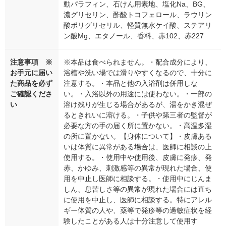
動パラフィン、石けん用素地、塩化Na、BG、
濃グリセリン、酢酸トコフェロール、ラウリン
酸ポリグリセリル、軽質無水ケイ酸、ステアリ
ン酸Mg、エタノール、香料、赤102、赤227
注意事項 ※
※本品は食べられません。・配合成分により、
お手元に届い
浴槽や洗い場では滑りやすくなるので、十分に
た商品を必ず
注意する。・本品と他の入浴剤は併用しな
ご確認くださ
い。・入浴以外の用途には使わない。・一部の
い
溶け残りが生じる場合があるが、湯をかき混ぜ
るときれいに溶ける。・子供や第三者の監督が
必要な方の手の届く所に置かない。・高温多湿
の所に置かない。【身体について】・皮膚ある
いは体質に異常がある場合は、医師に相談の上
使用する。・使用中や使用後、皮膚に発疹、発
赤、かゆみ、刺激感等の異常が現れた場合、使
用を中止し医師に相談する。・使用中にじんま
しん、息苦しさ等の異常が現れた場合には直ち
に使用を中止し、医師に相談する。特にアレル
ギー体質の人や、薬等で発疹等の過敏症状を経
験したことがある人は十分注意して使用す