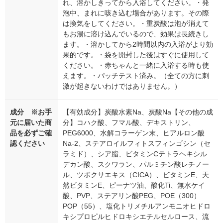
れ、溶かしきってから入浴してください。・発
泡中、まれに咳き込む場合があります。その際
は換気をしてください。・重炭酸は泡が消えて
もお湯に溶け込んでいるので、効果は長続きし
ます。・溶かしてから2時間以内の入浴がより効
果的です。・袋を開封した後はすぐに使用して
ください。・赤ちゃんと一緒に入浴する時も使
えます。・パッチテスト済み。（全ての方に刺
激が起きないわけではありません。）
成分 ※お手
【有効成分】炭酸水素Na、炭酸Na【その他の成
元に届いた商
分】コハク酸、フマル酸、デキストリン、
品を必ずご確
PEG6000、水解コラーゲン末、ヒアルロン酸
認ください
Na-2、ステアロイルフィトスフィンゴシン（セ
ラミド）、シア脂、ビタミンCテトラヘキシル
デカン酸、スクワラン、パルミチン酸レチノー
ル、ツボクサエキス（CICA）、ビタミンE、天
然ビタミンE、ピーナツ油、酸化Ti、無水ケイ
酸、PVP、ステアリン酸PEG、POE（300）
POP（55）、塩化トリメチルアンモニオヒドロ
キシプロピルヒドロキシエチルセルロース、流