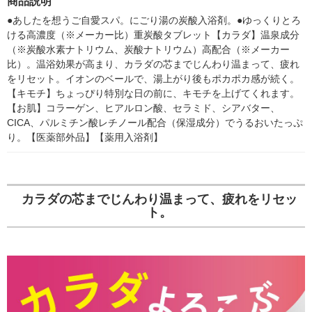
商品説明
剤 アース製薬
シ） オリジナ
●あしたを想うご自愛スパ。にごり湯の炭酸入浴剤。●ゆっくりとろ
ける高濃度（※メーカー比）重炭酸タブレット【カラダ】温泉成分
（※炭酸水素ナトリウム、炭酸ナトリウム）高配合（※メーカー
比）。温浴効果が高まり、カラダの芯までじんわり温まって、疲れ
をリセット。イオンのベールで、湯上がり後もポカポカ感が続く。
【キモチ】ちょっぴり特別な日の前に、キモチを上げてくれます。
【お肌】コラーゲン、ヒアルロン酸、セラミド、シアバター、
CICA、パルミチン酸レチノール配合（保湿成分）でうるおいたっぷ
り。【医薬部外品】【薬用入浴剤】
カラダの芯までじんわり温まって、疲れをリセッ
ト。