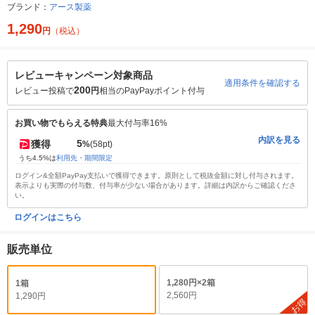
ブランド：
アース製薬
1,290
円
（税込）
レビューキャンペーン対象商品
適用条件を確認する
200
レビュー投稿で
円
相当のPayPayポイント付与
お買い物でもらえる特典
最大付与率16%
内訳を見る
5
獲得
%
(58pt)
うち4.5%は
利用先・期間限定
ログイン&全額PayPay支払いで獲得できます。原則として税抜金額に対し付与されます。
表示よりも実際の付与数、付与率が少ない場合があります。詳細は内訳からご確認くださ
い。
ログインはこちら
販売単位
1,280円×2箱
1箱
2,560円
1,290円
お得