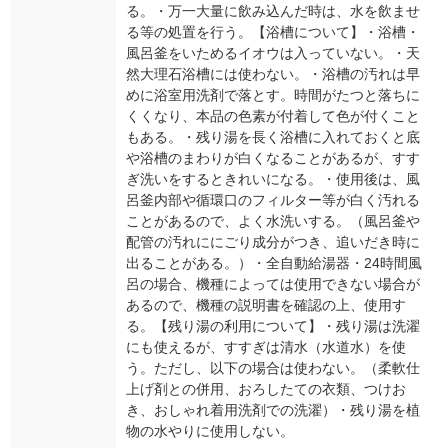
る。・万一大量に飲み込んだ時は、水を飲ませ
る等の処置を行う。【浴槽について】・浴槽・
風呂釜をいためるイオウは入っていない。・天
然大理石浴槽には使わない。・浴槽の汚れは早
めに浴室用洗剤で落とす。時間がたつと落ちに
くくなり、本品の色素が付着して色が付くこと
もある。・残り湯を長く浴槽に入れておくと底
や浴槽のまわりが白くなることがあるが、すす
ぎ洗いをするときれいになる。・使用後は、風
呂釜内部や循環口のフィルター等が白く汚れる
ことがあるので、よく水洗いする。（風呂釜や
配管の汚れににごり成分がつき、追いだき時に
出ることがある。）・全自動給湯器・24時間風
呂の場合、機種によっては使用できない場合が
あるので、機種の説明書を確認の上、使用す
る。【残り湯の利用について】・残り湯は洗濯
にも使えるが、すすぎは清水（水道水）を使
う。ただし、以下の場合は使わない。（柔軟仕
上げ剤との併用、おろしたての衣類、つけお
き、おしゃれ着用洗剤での洗濯）・残り湯を植
物の水やりに使用しない。