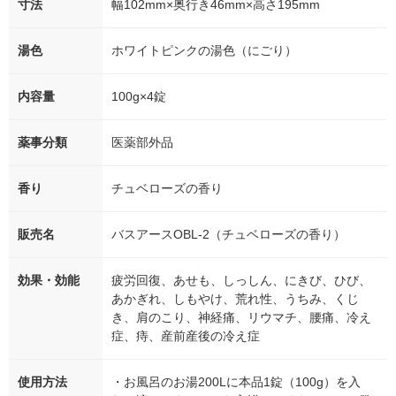
寸法
幅102mm×奥行き46mm×高さ195mm
湯色
ホワイトピンクの湯色（にごり）
内容量
100g×4錠
薬事分類
医薬部外品
香り
チュベローズの香り
販売名
バスアースOBL-2（チュベローズの香り）
効果・効能
疲労回復、あせも、しっしん、にきび、ひび、
あかぎれ、しもやけ、荒れ性、うちみ、くじ
き、肩のこり、神経痛、リウマチ、腰痛、冷え
症、痔、産前産後の冷え症
使用方法
・お風呂のお湯200Lに本品1錠（100g）を入