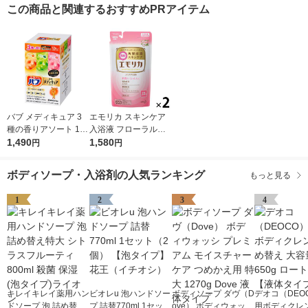
この商品と関連するおすすめPRアイテム
バブ メディキュア 3
エモリカ スキンケア
種の香りアソート 1箱
入浴液 フローラルの
（12錠入）高濃度炭
1,490
香り 詰め替え 360ml
1,580
円
円
酸 薬用入浴剤 花王
にごりタイプ 1セット
（1個×2）花王
ボディソープ・入浴剤の人気ランキング
もっと見る
1
2
3
4
キレイキレイ薬用ハン
ビオレu 泡ハンドソー
ボディソープ ダヴ（D
デオコ（DEO
ドソープ 泡 詰め替え
プ 詰替770ml 1セット
ove） ボディウォッシ
用ボディクレン