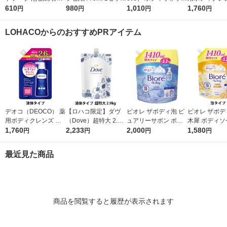
特大 シトラスフルー
610
（2個） 【泡タイプ】
980
プレミアム モイスチ
1,010
め替え 大容量 
1,760
円
円
円
円
ティ 800ml 殺菌 保湿
花王（イチオシ）
ャーケア つめかえ用
ロート製薬 【
(泡タイプ)ライオン
特大 1270g Dove 液
イプ】
LOHACOからのおすすめPRアイテム
体タイプ
デオコ（DEOCO） 薬
【ロハコ限定】ダヴ
ビオレ ザボディ泡 ピ
ビオレ ザボデ
用ボディクレンズ 詰
（Dove）超特大 2.9k
ュアリーサボン ボデ
木犀 ボディソ
め替え 大容量 650g
1,760
g 液体 ボディウォッ
2,233
ィソープ 詰替特大 14
2,000
替 1410ml 
1,580
円
円
円
円
ロート製薬 【液体タ
シュ 詰替え プレミア
10ml 花王 泡タイプ
イプ
イプ】
ムモイスチャーケア
最近見た商品
ボディソープ オリジ
ナル 限定
商品を閲覧すると履歴が表示されます