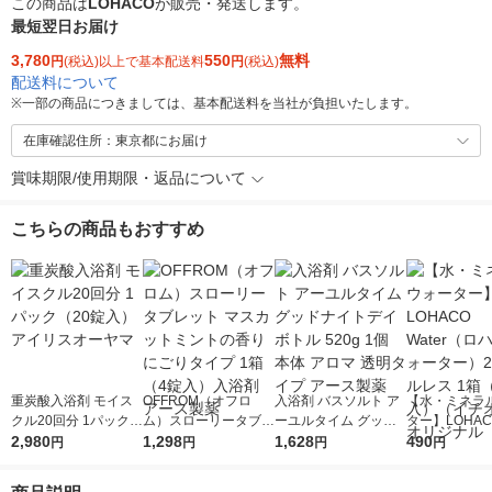
この商品は
LOHACO
が販売・発送します。
最短翌日お届け
3,780
550
無料
円
(税込)以上で基本配送料
円
(税込)
配送料について
※
一部の商品につきましては、基本配送料を当社が負担いたします。
在庫確認住所：東京都にお届け
賞味期限/使用期限・返品について
こちらの商品もおすすめ
重炭酸入浴剤 モイス
OFFROM（オフロ
入浴剤 バスソルト ア
【水・ミネラ
クル20回分 1パック
ム）スローリータブレ
ーユルタイム グッド
ター】LOHACO
（20錠入） アイリス
2,980
ット マスカットミン
1,298
ナイトデイ ボトル 52
1,628
r（ロハコウォ
490
円
円
円
円
オーヤマ
トの香り にごりタイ
0g 1個 本体 アロマ 透
ー）2L ラベル
プ 1箱（4錠入）入浴
明タイプ アース製薬
箱（5本入）