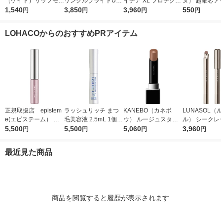
（ケイト）リップモン
リンクルブライトUV
イデア XL プロテクシ
ヌ） 超細芯ア
スター 04 パンプキン
1,540
プロテクター N 50g
3,850
ョントーンアップ ロ
3,960
ウ 03（ナチ
550
円
円
円
円
ワイン カネボウ 口紅
（医薬部外品）
ーズ+ SPF50+・PA
ラウン） セザ
++++
粧品
LOHACOからのおすすめPRアイテム
正規取扱店 epistem
ラッシュリッチ まつ
KANEBO（カネボ
LUNASOL（
e(エピステーム） パ
毛美容液 2.5mL 1個
ウ） ルージュスター
ル） シークレ
ワライズラッシュセラ
5,500
ロート製薬
5,500
ヴァイブラント V09
5,060
ェイド 01
3,960
円
円
円
円
ム 4.5ml まつげ美容
液
最近見た商品
商品を閲覧すると履歴が表示されます