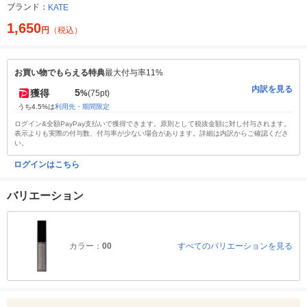
ブランド：
KATE
1,650
円
（税込）
お買い物でもらえる特典
最大付与率11%
内訳を見る
5
獲得
%
(75pt)
うち4.5%は
利用先・期間限定
ログイン&全額PayPay支払いで獲得できます。原則として税抜金額に対し付与されます。
表示よりも実際の付与数、付与率が少ない場合があります。詳細は内訳からご確認くださ
い。
ログインはこちら
バリエーション
カラー：
00
すべてのバリエーションを見る