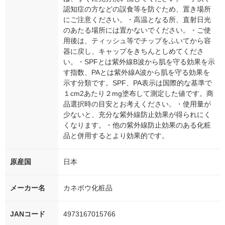
認知症の方などの誤食等を防ぐため、置き場所
にご注意ください。・高温となる所、直射日光
のあたる場所には置かないでください。・ご使
用後は、ティッシュ等でチップをふいてから容
器に戻し、キャップをきちんとしめてくださ
い。・SPFとは紫外線B波から肌を守る効果を示
す指数、PAとは紫外線A波から肌を守る効果を
示す分類です。SPF、PA表示は国際的な基準で
１cm2あたり２mg塗布して測定した値です。商
品選択時の目安とお考えください。・使用量が
少ないと、充分な紫外線防止効果が得られにく
くなります。・他の紫外線防止効果のある化粧
品と併用するとより効果的です。
原産国
日本
メーカー名
カネボウ化粧品
JANコード
4973167015766