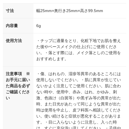
寸法
幅25mm×奥行き25mm×高さ99.5mm
内容量
6g
使用方法
・チップに適量をとり、化粧下地でお肌を整え
た後やベースメイクの仕上げにご使用くださ
い。・落とす際には、メイク落としのご使用を
おすすめします。
注意事項 ※
・傷、はれもの、湿疹等異常のあるところには
お手元に届い
使用しないでください。・肌に異常が生じてい
た商品を必ず
ないかよく注意してご使用ください。肌に合わ
ご確認くださ
ない時や、使用中、赤み、はれ、かゆみ、刺
い
激、色抜け（白斑等）や黒ずみ等の異常が出た
時、また日光があたって同じような異常が出た
時は使用を中止し、皮フ科医へ相談してくださ
い。使い続けると症状が悪化することがありま
す。・目に入らないように注意し、入った時
は、すぐに充分洗い流してください。・子供や