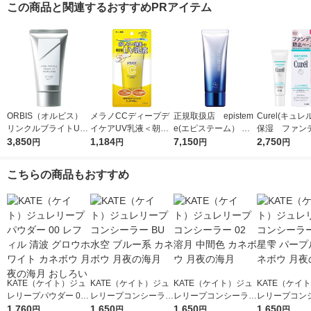
この商品と関連するおすすめPRアイテム
ORBIS（オルビス）
メラノCCディープデ
正規取扱店 epistem
Curel(キュレ
リンクルブライトUV
イケアUV乳液＜朝用
e(エピステーム） ホ
保湿 ファン
プロテクター N 50g
3,850
日焼け止め乳液＞50g
1,184
ワイトUVレーザー SP
7,150
止ベース 30
2,750
円
円
円
円
（医薬部外品）
SPF50+・PA++++ロ
F50+／PA++++ 40g
ート製薬
日焼け止め
こちらの商品もおすすめ
KATE（ケイト）ジュ
KATE（ケイト）ジュ
KATE（ケイト）ジュ
KATE（ケイ
レリープパウダー 00
レリープコンシーラー
レリープコンシーラー
レリープコン
レフィル 清波 グロウ
1,760
BU 水空 ブルー系 カ
1,650
02 溶月 中間色 カネボ
1,650
LV 星雫 パー
1,650
円
円
円
円