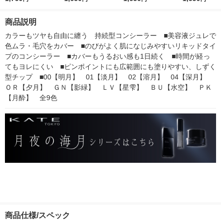
ホワイト カネボウ 月
ネボウ 月夜の海月
ウ 月夜の海月
ネボウ 月夜の
夜の海月 おしろい
商品説明
カラーもツヤも自由に纏う　持続型コンシーラー　■美容液ジュレで
色ムラ・毛穴をカバー　■のびがよく肌になじみやすいリキッドタイ
プのコンシーラー　■カバーもうるおい感も1日続く　■時間が経っ
てもヨレにくい　■ピンポイントにも広範囲にも塗りやすい、しずく
型チップ　■00【明月】　01【淡月】　02【溶月】　04【深月】　
ＯＲ【夕月】　ＧＮ【影緑】　ＬＶ【星雫】　ＢＵ【水空】　ＰＫ
【月酔】　全9色
商品仕様/スペック