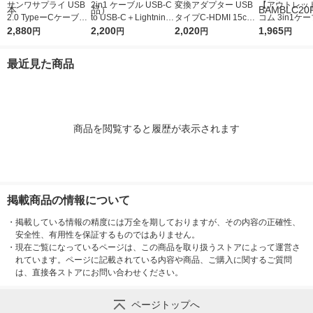
サンワサプライ USB
2in1 ケーブル USB-C
変換アダプター USB
【アウトレッ
2.0 TypeーCケーブル
to USB-C＋Lightning
タイプC-HDMI 15cm
コム 3in1ケー
(Lightning変換アダプ
2,880
変換 1m 黒 MPA-CCL
2,200
DH-CHDMIQBK エレ
2,020
croUSB+Typ
1,965
円
円
円
円
タ付き) KB-IPLTCCP6
ECAD10BK エレコム
コム 1個（直送品）
トニング 2m 
010W 1本
1個（直送品）
赤 MPA-BAMB
最近見た商品
D 1個
商品を閲覧すると履歴が表示されます
掲載商品の情報について
・
掲載している情報の精度には万全を期しておりますが、その内容の正確性、
安全性、有用性を保証するものではありません。
・
現在ご覧になっているページは、この商品を取り扱うストアによって運営さ
れています。ページに記載されている内容や商品、ご購入に関するご質問
は、直接各ストアにお問い合わせください。
ページトップへ