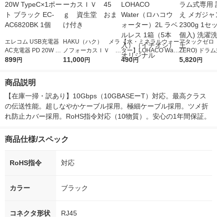
エレコム USB充電器
HAKU（ハク） メラ
【水・ミネラルウォー
アタックゼロ（A
AC充電器 PD 20W Ty
ノフォーカスＩＶ 4
ター】LOHACO Wate
ZERO) ドラ
peC×1ポート ブラッ
899
5ｇ 資生堂 おまけ
11,000
r（ロハコウォータ
490
詰め替え メガ
5,820
円
円
円
円
ク EC-AC6820BK 1個
付き
ー）2L ラベルレス 1
ボ 2300g 1
箱（5本入）（イチオ
個入) 洗濯洗剤
商品説明
シ） オリジナル
【在庫一掃・訳あり】10Gbps（10GBASEーT）対応。最高クラス
の伝送性能。超しなやかケーブル採用。極細ケーブル採用。ツメ折
れ防止カバー採用。RoHS指令対応（10物質）。安心の1年間保証。
商品仕様/スペック
RoHS指令
対応
カラー
ブラック
コネクタ形状
RJ45