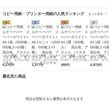
コピー用紙・プリンター用紙の人気ランキング
もっと見る
1
2
3
4
コピー用紙 マルチペ
コピー用紙 マルチペ
コピー用紙 マルチペ
コピー用紙 
ーパー スーパーホワ
ーパー スーパーホワ
ーパー スーパーホワ
ーパー スー
イト+ A4 1箱（5000
4,270
イト+ A4 1セット
1,377
イト+ A4 1冊（500
489
イト+ A3 1箱
4,870
円
円
円
円
枚：500枚入×10冊）
（1500枚：500枚入×
枚入） 高白色 アス
枚：500枚入
高白色 アスクル
3冊） 高白色 アス
クル （イチオシ） オ
高白色 アスク
最近見た商品
（イチオシ） オリジ
クル （イチオシ） オ
リジナル
リジナル
ナル
リジナル
商品を閲覧すると履歴が表示されます