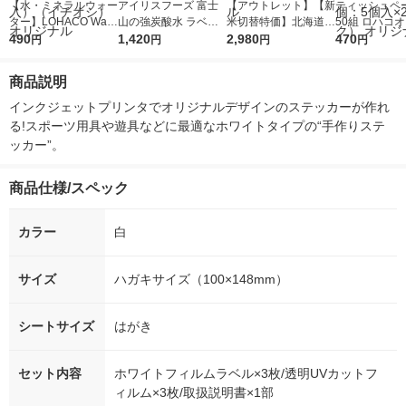
【水・ミネラルウォー
アイリスフーズ 富士
【アウトレット】【新
ティッシュペー
ター】LOHACO Wate
山の強炭酸水 ラベル
米切替特価】北海道産
50組 ロハコ
r（ロハコウォータ
490
レス 500ml 1箱（24
1,420
ななつぼし 無洗米 5k
2,980
ルソフトパッ
470
円
円
円
円
ー）2L ラベルレス 1
本入）
g 1袋 令和7年産 米 木
シュ フィオナ
箱（5本入）（イチオ
徳神糧 オリジナル
ナル 1セット
商品説明
シ） オリジナル
個：5個入×2
オリジナル
インクジェットプリンタでオリジナルデザインのステッカーが作れ
る!スポーツ用具や遊具などに最適なホワイトタイプの“手作りステ
ッカー”。
商品仕様/スペック
カラー
白
サイズ
ハガキサイズ（100×148mm）
シートサイズ
はがき
セット内容
ホワイトフィルムラベル×3枚/透明UVカットフ
ィルム×3枚/取扱説明書×1部