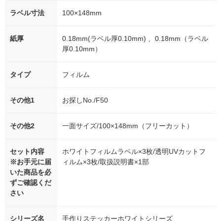
ラベル寸法
100×148mm
紙厚
0.18mm(ラベル厚0.10mm) 、0.18mm（ラベル
厚0.10mm）
タイプ
フィルム
その他1
お探しNo./F50
その他2
一面サイズ/100×148mm（フリーカット）
セット内容
ホワイトフィルムラベル×3枚/透明UVカットフ
※お手元に届
ィルム×3枚/取扱説明書×1部
いた商品を必
ずご確認くだ
さい
シリーズ名
手作りステッカーホワイトシリーズ