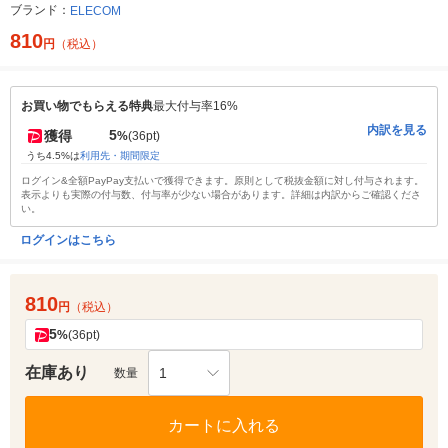
ブランド：
ELECOM
810
円
（税込）
お買い物でもらえる特典
最大付与率16%
内訳を見る
5
獲得
%
(36pt)
うち4.5%は
利用先・期間限定
ログイン&全額PayPay支払いで獲得できます。原則として税抜金額に対し付与されます。
表示よりも実際の付与数、付与率が少ない場合があります。詳細は内訳からご確認くださ
い。
ログインはこちら
810
円
（税込）
5
%
(36pt)
在庫あり
1
数量
カートに入れる