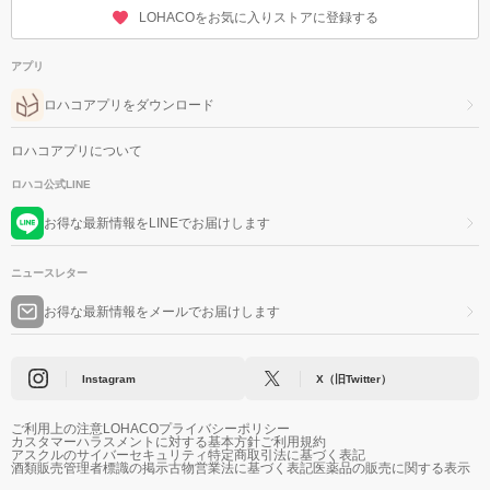
LOHACOをお気に入りストアに登録する
アプリ
ロハコアプリをダウンロード
ロハコアプリについて
ロハコ公式LINE
お得な最新情報をLINEでお届けします
ニュースレター
お得な最新情報をメールでお届けします
Instagram
X（旧Twitter）
ご利用上の注意
LOHACOプライバシーポリシー
カスタマーハラスメントに対する基本方針
ご利用規約
アスクルのサイバーセキュリティ
特定商取引法に基づく表記
酒類販売管理者標識の掲示
古物営業法に基づく表記
医薬品の販売に関する表示