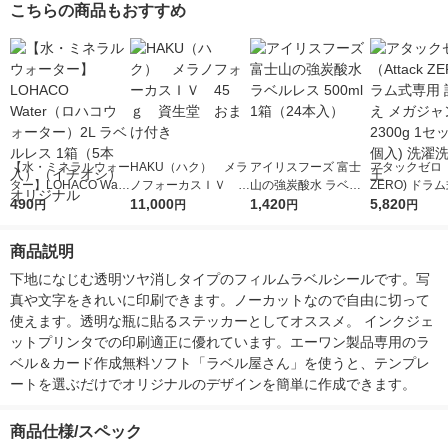
こちらの商品もおすすめ
【水・ミネラルウォー
HAKU（ハク） メラ
アイリスフーズ 富士
アタックゼロ（A
ター】LOHACO Wate
ノフォーカスＩＶ 4
山の強炭酸水 ラベル
ZERO) ドラ
r（ロハコウォータ
490
5ｇ 資生堂 おまけ
11,000
レス 500ml 1箱（24
1,420
詰め替え メガ
5,820
円
円
円
円
ー）2L ラベルレス 1
付き
本入）
ボ 2300g 1
箱（5本入）（イチオ
個入) 洗濯洗剤
商品説明
シ） オリジナル
下地になじむ透明ツヤ消しタイプのフィルムラベルシールです。写
真や文字をきれいに印刷できます。ノーカットなので自由に切って
使えます。透明な瓶に貼るステッカーとしてオススメ。 インクジェ
ットプリンタでの印刷適正に優れています。エーワン製品専用のラ
ベル＆カード作成無料ソフト「ラベル屋さん」を使うと、テンプレ
ートを選ぶだけでオリジナルのデザインを簡単に作成できます。
商品仕様/スペック