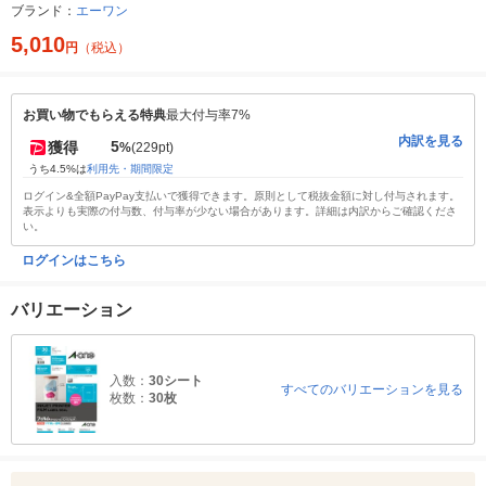
ブランド：
エーワン
5,010
円
（税込）
お買い物でもらえる特典
最大付与率7%
内訳を見る
5
獲得
%
(229pt)
うち4.5%は
利用先・期間限定
ログイン&全額PayPay支払いで獲得できます。原則として税抜金額に対し付与されます。
表示よりも実際の付与数、付与率が少ない場合があります。詳細は内訳からご確認くださ
い。
ログインはこちら
バリエーション
入数：
30シート
すべてのバリエーションを見る
枚数：
30枚