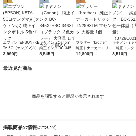
1
2
3
4
エプソン (EPSON) KE
キヤノン（Canon）
ブラザー（brother）
キヤノン（キ
TA-5CL(ケンダマ)/ (タ
純正インク BC-345XL
純正トナーカートリッ
純正インク B
ケトンボ) 純正インク
3,990
+BC-346XL （ブラッ
5,545
ジ TN299XLM マゼン
12,800
1XL 3色一
3,510
円
円
円
円
ボトル 5色パック
ク+3色カラー） 大容
タ 大容量 1個
容量） （372
量 1パック（2個入）
1）
最近見た商品
商品を閲覧すると履歴が表示されます
掲載商品の情報について