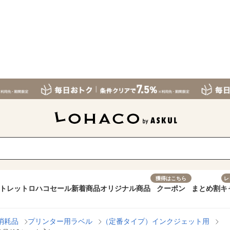
獲得はこちら
レ
トレット
ロハコセール
新着商品
オリジナル商品
クーポン
まとめ割
キ
消耗品
プリンター用ラベル
（定番タイプ）インクジェット用