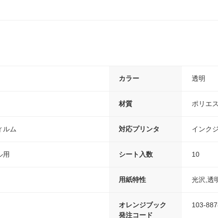
カラー
透明
材質
ポリエ
ィルム
対応プリンタ
インク
ル用
シート入数
10
用紙特性
光沢,透
オレンジブック
103-887
発注コード