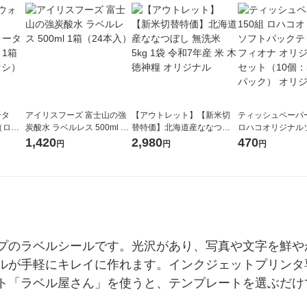
ータ
アイリスフーズ 富士山の強
【アウトレット】【新米切
ティッシュペーパー
r（ロハ
炭酸水 ラベルレス 500ml 1
替特価】北海道産ななつぼ
ロハコオリジナル
ベルレ
箱（24本入）
し 無洗米 5kg 1袋 令和7年産
ックティッシュ フ
1,420
2,980
470
円
円
円
チオ
米 木徳神糧 オリジナル
リジナル 1セット
5個入×2パック）
ル
プのラベルシールです。光沢があり、写真や文字を鮮や
ルが手軽にキレイに作れます。インクジェットプリンタ
ト「ラベル屋さん」を使うと、テンプレートを選ぶだけ