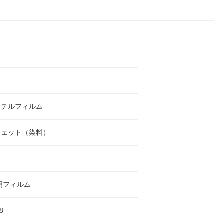
ステルフィルム
ジェット（染料）
明フィルム
8