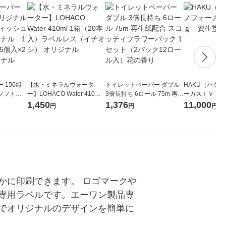
 150組
【水・ミネラルウォータ
トイレットペーパー ダブル
HAKU（ハク
ソフトパ
ー】LOHACO Water 410ml
3倍長持ち 6ロール 75m 再生
ーカスＩＶ 4
ィオナ オ
1箱（20本入）ラベルレス
紙配合 スコッティフラワー
堂 おまけ付き
1,450
1,376
11,000
円
円
円
（10個：
（イチオシ） オリジナル
パック 1セット（2パック12
 オリジナ
ロール入）花の香り
かに印刷できます。 ロゴマークや
専用ラベルです。エーワン製品専
でオリジナルのデザインを簡単に