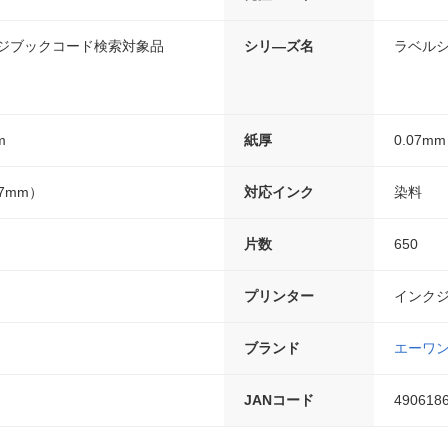
ンジブックコード検索対象品
シリ―ズ名
ラベル
m
紙厚
0.07mm
97mm）
対応インク
染料
片数
650
プリンター
インク
ブランド
エーワ
JANコード
490618