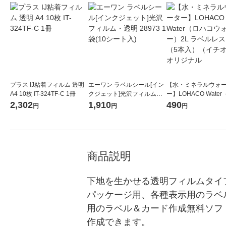
プラス IJ粘着フィルム 透明
エーワン ラベルシール[イン
【水・ミネラルウォ
A4 10枚 IT-324TF-C 1冊
クジェット]光沢フィルム・
ー】LOHACO Wate
透明 28973 1袋(10シート入)
コウォーター）2L ラ
2,302
1,910
490
円
円
円
ス 1箱（5本入）（イ
シ） オリジナル
商品説明
下地を生かせる透明フィルムタイ
パッケージ用、各種表示用のラベ
用のラベル＆カード作成無料ソフ
作成できます。