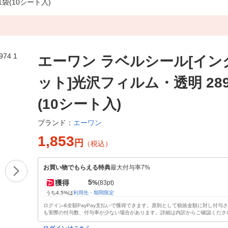
袋(10シート入)
エーワン ラベルシール[イン
ット]光沢フィルム・透明 289
(10シート入)
エーワン
ブランド：
1,853
円
（税込）
お買い物でもらえる特典
最大付与率7%
5
獲得
%
(83pt)
うち4.5%は
利用先・期間限定
ログイン&全額PayPay支払いで獲得できます。原則として税抜金額に対し付与
も実際の付与数、付与率が少ない場合があります。詳細は内訳からご確認くださ