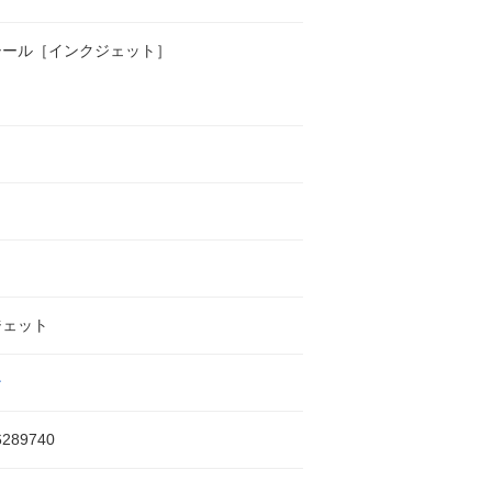
シール［インクジェット］
ジェット
ン
6289740