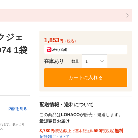
クジェ
1,853
円
（税込）
74 1袋
5
%
(83pt)
在庫あり
1
数量
カートに入れる
配送情報・送料について
内訳を見る
この商品は
LOHACO
が販売・発送します。
最短翌日お届け
されます。表示より
い。
3,780
550
無料
円
(税込)以上で基本配送料
円
(税込)
配送料について