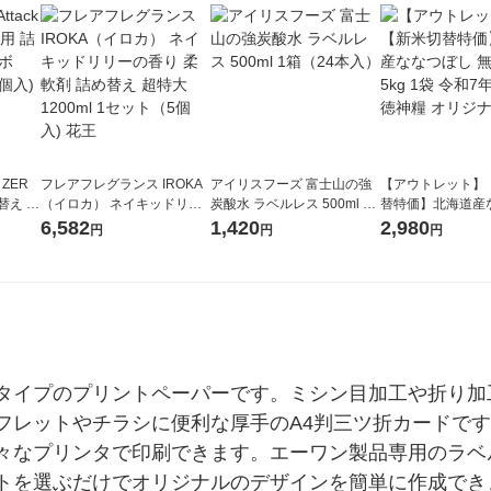
 ZER
フレアフレグランス IROKA
アイリスフーズ 富士山の強
【アウトレット】
替え メ
（イロカ） ネイキッドリリ
炭酸水 ラベルレス 500ml 1
替特価】北海道産
セット
ーの香り 柔軟剤 詰め替え 超
箱（24本入）
し 無洗米 5kg 1
6,582
1,420
2,980
円
円
円
王
特大 1200ml 1セット（5個
米 木徳神糧 オリ
入) 花王
タイプのプリントペーパーです。ミシン目加工や折り加
フレットやチラシに便利な厚手のA4判三ツ折カードで
々なプリンタで印刷できます。エーワン製品専用のラベ
トを選ぶだけでオリジナルのデザインを簡単に作成でき