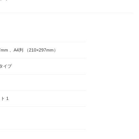
97mm 、A4判 （210×297mm）
タイプ
ト 1