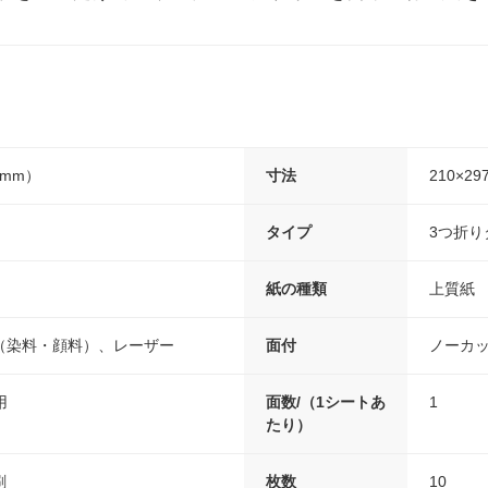
7mm）
寸法
210×2
タイプ
3つ折り
紙の種類
上質紙
（染料・顔料）、レーザー
面付
ノーカッ
用
面数/（1シートあ
1
たり）
刷
枚数
10