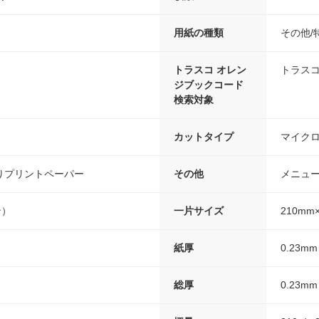
用紙の種類
その他/
トラスコ オレン
トラスコ
ジブックコード
検索対象
カットタイプ
マイク
りプリントペーパー
その他
メニュ
ン）
一片サイズ
210mm
紙厚
0.23mm
総厚
0.23mm