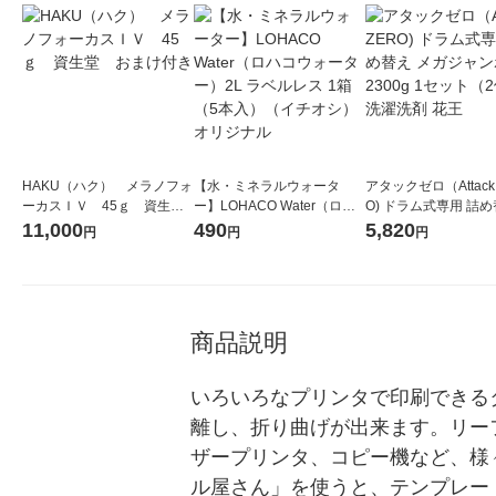
HAKU（ハク） メラノフォ
【水・ミネラルウォータ
アタックゼロ（Attack
ーカスＩＶ 45ｇ 資生
ー】LOHACO Water（ロハ
O) ドラム式専用 詰め
堂 おまけ付き
コウォーター）2L ラベルレ
ガジャンボ 2300g 1
11,000
490
5,820
円
円
円
ス 1箱（5本入）（イチオ
（2個入) 洗濯洗剤 花
シ） オリジナル
商品説明
いろいろなプリンタで印刷できる
離し、折り曲げが出来ます。リー
ザープリンタ、コピー機など、様
ル屋さん」を使うと、テンプレー