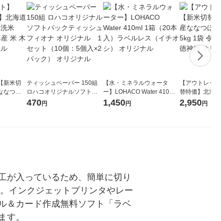
【新米切
ティッシュペーパー 150組
【水・ミネラルウォータ
【アウトレット
ななつぼ
ロハコオリジナルソフトパ
ー】LOHACO Water 410ml
替特価】北海道
袋 令和7年産
ックティッシュ フィオナ オ
1箱（20本入）ラベルレス
し 精白米 5kg
470
1,450
2,950
円
円
円
ジナル
リジナル 1セット（10個：
（イチオシ） オリジナル
米 木徳神糧 オ
5個入×2パック） オリジナ
ル
工が入っているため、簡単に切り
す。インクジェットプリンタやレー
ル＆カード作成無料ソフト「ラベ
ます。