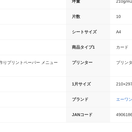
坪量
210g/m
片数
10
シートサイズ
A4
商品タイプ1
カード
作りプリントペーパー メニュー
プリンター
プリン
1片サイズ
210×29
ブランド
エーワ
JANコード
490618