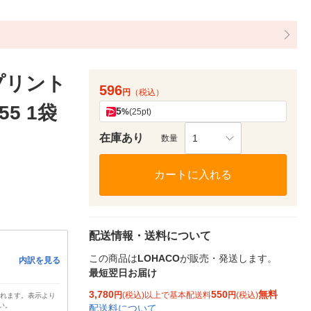
プリント
596
円
（税込）
5 1袋
5
%
(25pt)
在庫あり
1
数量
カートに入れる
配送情報・送料について
この商品は
LOHACO
が販売・発送します。
内訳を見る
最短翌日お届け
3,780
550
無料
円
(税込)以上で基本配送料
円
(税込)
されます。表示より
い。
配送料について