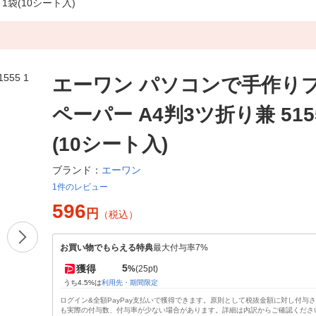
1袋(10シート入)
エーワン パソコンで手作り
ペーパー A4判3ツ折り兼 5155
(10シート入)
エーワン
ブランド：
1件のレビュー
596
円
（税込）
お買い物でもらえる特典
最大付与率7%
5
獲得
%
(25pt)
うち4.5%は
利用先・期間限定
ログイン&全額PayPay支払いで獲得できます。原則として税抜金額に対し付与
も実際の付与数、付与率が少ない場合があります。詳細は内訳からご確認くださ