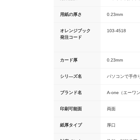
用紙の厚さ
0.23mm
オレンジブック
103-4518
発注コード
カード厚
0.23mm
シリ―ズ名
パソコンで手作
ブランド名
A-one（エーワ
印刷可能面
両面
紙厚タイプ
厚口