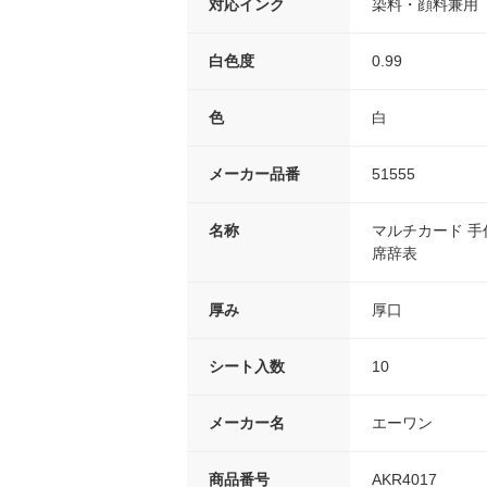
対応インク
染料・顔料兼用
白色度
0.99
色
白
メーカー品番
51555
名称
マルチカード 手
席辞表
厚み
厚口
シート入数
10
メーカー名
エーワン
商品番号
AKR4017