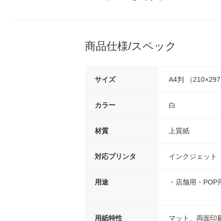
商品仕様/スペック
サイズ
A4判 （210×29
カラー
白
材質
上質紙
対応プリンタ
インクジェット
用途
・店舗用・POP
用紙特性
マット、両面印