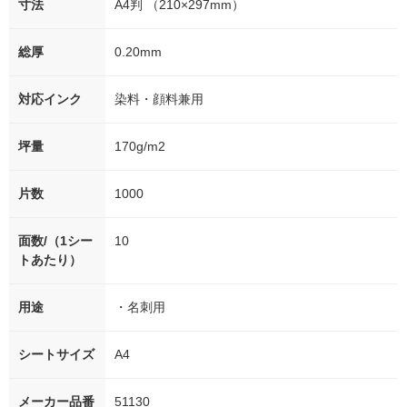
寸法
A4判 （210×297mm）
総厚
0.20mm
対応インク
染料・顔料兼用
坪量
170g/m2
片数
1000
面数/（1シー
10
トあたり）
用途
・名刺用
シートサイズ
A4
メーカー品番
51130