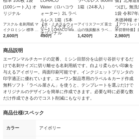
アスクル 名刺用紙 マ
【水・ミネラルウォー
アイリスフーズ 富士
【アウトレッ
イクロミシン 標準 10
ター】LOHACO Wate
山の強炭酸水 ラベル
米切替特価】
0枚 1袋(100シート入)
2,600
r（ロハコウォータ
490
レス 500ml 1箱（24
1,420
ななつぼし 無洗
2,980
円
円
円
円
オリジナル
ー）2L ラベルレス 1
本入）
g 1袋 令和7年
箱（5本入）（イチオ
徳神糧 オリジ
商品説明
シ） オリジナル
エーワンマルチカードの定番、ミシン目部分を山折り谷折りするだ
けで名刺サイズに切り離せる名刺用紙です。白より柔らかい印象を
与えるアイボリー。両面印刷可能です。インクジェットプリンタの
印字適正に優れています。エーワン製品専用のラベル＆カード作成
無料ソフト「ラベル屋さん」を使うと、テンプレートを選ぶだけで
オリジナルのデザインを簡単に作成できます。必要な時に必要な数
だけ作成できるのでコスト削減にもなります。
商品仕様/スペック
カラー
アイボリー