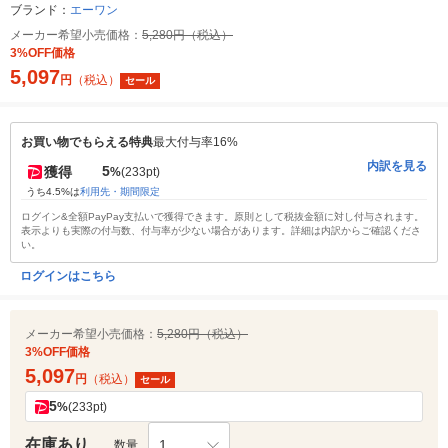
ブランド：
エーワン
メーカー希望小売価格：
5,280円（税込）
3%OFF価格
5,097
円
（税込）
セール
お買い物でもらえる特典
最大付与率16%
内訳を見る
5
獲得
%
(233pt)
うち4.5%は
利用先・期間限定
ログイン&全額PayPay支払いで獲得できます。原則として税抜金額に対し付与されます。
表示よりも実際の付与数、付与率が少ない場合があります。詳細は内訳からご確認くださ
い。
ログインはこちら
メーカー希望小売価格：
5,280円（税込）
3%OFF価格
5,097
円
（税込）
セール
5
%
(233pt)
在庫あり
1
数量