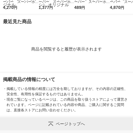
ーパー スーパーホワ
ーパー スーパーホワ
ーパー スーパーホワ
ーパー スー
イト+ A4 1箱（5000
4,270
イト+ A4 1セット
1,377
イト+ A4 1冊（500
489
イト+ A3 1箱
4,870
円
円
円
円
枚：500枚入×10冊）
（1500枚：500枚入×
枚入） 高白色 アス
枚：500枚入
高白色 アスクル
3冊） 高白色 アス
クル （イチオシ） オ
高白色 アスク
最近見た商品
（イチオシ） オリジ
クル （イチオシ） オ
リジナル
リジナル
ナル
リジナル
商品を閲覧すると履歴が表示されます
掲載商品の情報について
・
掲載している情報の精度には万全を期しておりますが、その内容の正確性、
安全性、有用性を保証するものではありません。
・
現在ご覧になっているページは、この商品を取り扱うストアによって運営さ
れています。ページに記載されている内容や商品、ご購入に関するご質問
は、直接各ストアにお問い合わせください。
ページトップへ