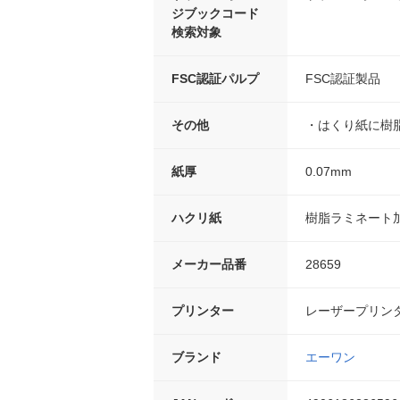
ジブックコード
検索対象
FSC認証パルプ
FSC認証製品
その他
・はくり紙に樹
紙厚
0.07mm
ハクリ紙
樹脂ラミネート
メーカー品番
28659
プリンター
レーザープリン
ブランド
エーワン