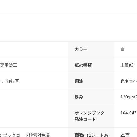
カラー
白
ー専用塗工
紙の種類
上質紙
ー、熱転写
用途
宛名ラ
厚み
120g/
オレンジブック
104-047
発注コード
ンジブックコード検索対象品
面数/（1シートあ
21面