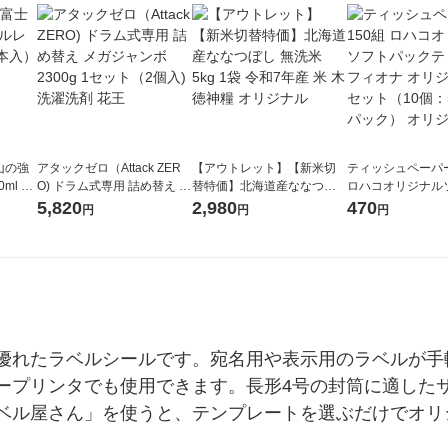
山の強
アタックゼロ（Attack ZER
【アウトレット】【新米切
ティッシュペーパー
ml 1
O) ドラム式専用 詰め替え メ
替特価】北海道産ななつぼ
ロハコオリジナル
ガジャンボ 2300g 1セット
し 無洗米 5kg 1袋 令和7年産
ックティッシュ フ
5,820
2,980
470
円
円
円
（2個入) 洗濯洗剤 花王
米 木徳神糧 オリジナル
リジナル 1セット
5個入×2パック）
ル
優れたラベルシールです。宛名用や表示用のラベルが手
ープリンタでも使用できます。長形4号の封筒に適した
ベル屋さん」を使うと、テンプレートを選ぶだけでオリ