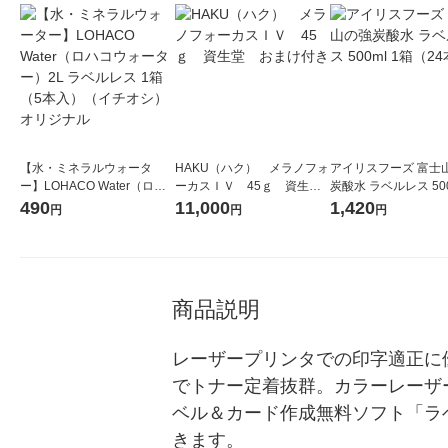
【水・ミネラルウォータ
HAKU（ハク） メラノフォ
アイリスフーズ 富士
ー】LOHACO Water（ロハ
ーカスＩＶ 45ｇ 資生
炭酸水 ラベルレス 500
コウォーター）2L ラベルレ
堂 おまけ付き
箱（24本入）
490
11,000
1,420
円
円
円
ス 1箱（5本入）（イチオ
シ） オリジナル
商品説明
レーザープリンタでの印字適正に
でトナー定着抜群。カラーレーザ
ベル＆カード作成無料ソフト「ラ
きます。