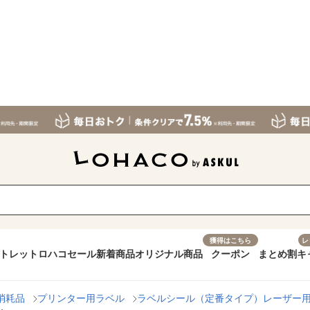
獲得はこちら
レ
トレット
ロハコセール
新着商品
オリジナル商品
クーポン
まとめ割
キ
消耗品
プリンター用ラベル
ラベルシール（定番タイプ）レーザー