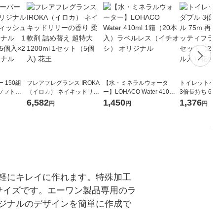
 150組
フレアフレグランス IROKA
【水・ミネラルウォータ
トイレットペー
ソフトパ
（イロカ） ネイキッドリリ
ー】LOHACO Water 410ml
3倍長持ち 6ロール 75
ィオナ オ
ーの香り 柔軟剤 詰め替え 超
1箱（20本入）ラベルレス
紙配合 スコッ
6,582
1,450
1,376
円
円
円
（10個：
特大 1200ml 1セット（5個
（イチオシ） オリジナル
パック 1セット
 オリジナ
入) 花王
ロール入）花の
軽にキレイに作れます。特殊加工
サイズです。エーワン製品専用のラ
ジナルのデザインを簡単に作成で