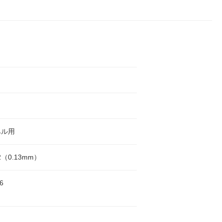
ベル用
m2（0.13mm）
6