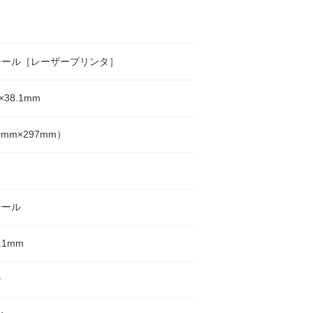
シール［レーザープリンタ］
×38.1mm
0mm×297mm）
シール
8.1mm
ン