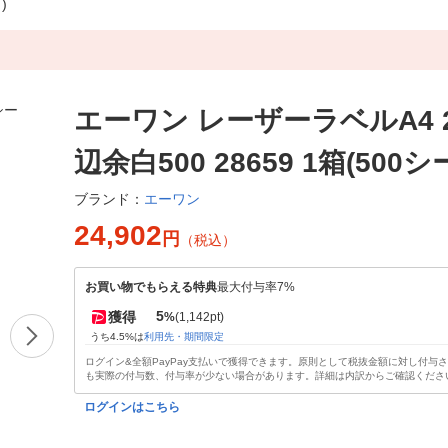
)
エーワン レーザーラベルA4 
辺余白500 28659 1箱(500シ
エーワン
ブランド：
24,902
円
（税込）
お買い物でもらえる特典
最大付与率7%
5
獲得
%
(1,142pt)
うち4.5%は
利用先・期間限定
ログイン&全額PayPay支払いで獲得できます。原則として税抜金額に対し付与
も実際の付与数、付与率が少ない場合があります。詳細は内訳からご確認くださ
ログインはこちら