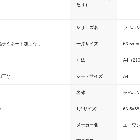
たり）
シリ―ズ名
ラベル
脂ラミネート加工なし
一片サイズ
63.5mm
寸法
A4（21
加工なし
シートサイズ
A4
名称
ラベル
タ
1片サイズ
63.5×3
メーカー名
エーワ