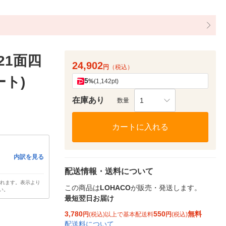
21面四
24,902
円
（税込）
ート)
5
%
(1,142pt)
在庫あり
1
数量
カートに入れる
内訳を見る
配送情報・送料について
されます。表示より
この商品は
LOHACO
が販売・発送します。
い。
最短翌日お届け
3,780
550
無料
円
(税込)以上で基本配送料
円
(税込)
配送料について