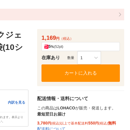
クジェ
1,169
円
（税込）
袋(10シ
5
%
(52pt)
在庫あり
1
数量
カートに入れる
配送情報・送料について
内訳を見る
この商品は
LOHACO
が販売・発送します。
最短翌日お届け
されます。表示より
い。
3,780
550
無料
円
(税込)以上で基本配送料
円
(税込)
配送料について