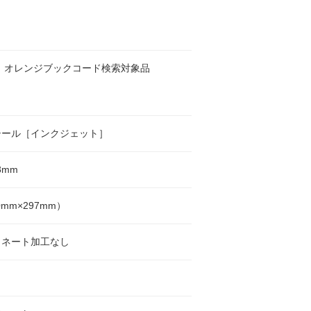
 オレンジブックコード検索対象品
シール［インクジェット］
8mm
0mm×297mm）
ミネート加工なし