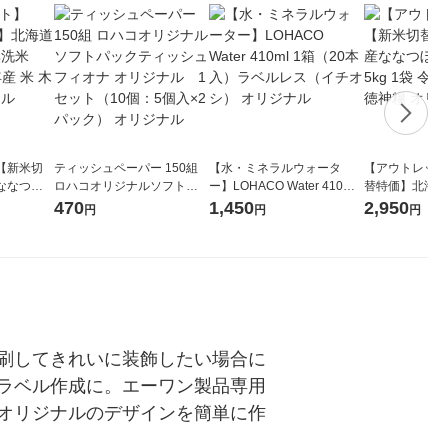
【新米切
ティッシュペーパー 150組
【水・ミネラルウォータ
【アウトレット
ななつぼ
ロハコオリジナルソフトパ
ー】LOHACO Water 410ml
替特価】北海道
袋 令和7年産
ックティッシュ フィオナ オ
1箱（20本入）ラベルレス
し 精白米 5kg
470
1,450
2,950
円
円
円
ジナル
リジナル 1セット（10個：
（イチオシ） オリジナル
米 木徳神糧 オ
5個入×2パック） オリジナ
ル
刷してきれいに装飾したい場合に
ラベル作成に。エーワン製品専用
オリジナルのデザインを簡単に作