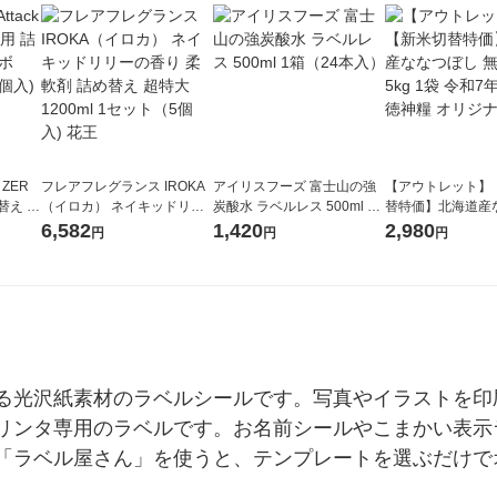
 ZER
フレアフレグランス IROKA
アイリスフーズ 富士山の強
【アウトレット】
替え メ
（イロカ） ネイキッドリリ
炭酸水 ラベルレス 500ml 1
替特価】北海道産
セット
ーの香り 柔軟剤 詰め替え 超
箱（24本入）
し 無洗米 5kg 1
6,582
1,420
2,980
円
円
円
王
特大 1200ml 1セット（5個
米 木徳神糧 オリ
入) 花王
る光沢紙素材のラベルシールです。写真やイラストを印
リンタ専用のラベルです。お名前シールやこまかい表示
「ラベル屋さん」を使うと、テンプレートを選ぶだけで