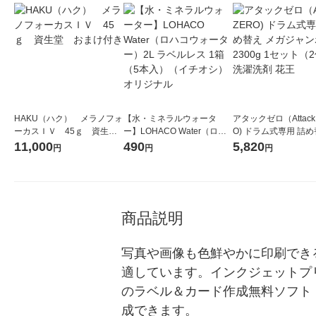
HAKU（ハク） メラノフォ
【水・ミネラルウォータ
アタックゼロ（Attack
ーカスＩＶ 45ｇ 資生
ー】LOHACO Water（ロハ
O) ドラム式専用 詰め
堂 おまけ付き
コウォーター）2L ラベルレ
ガジャンボ 2300g 1
11,000
490
5,820
円
円
円
ス 1箱（5本入）（イチオ
（2個入) 洗濯洗剤 花
シ） オリジナル
商品説明
写真や画像も色鮮やかに印刷でき
適しています。インクジェットプ
のラベル＆カード作成無料ソフト
成できます。