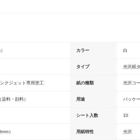
m）
カラー
白
タイプ
光沢紙
インクジェット専用塗工
紙の種類
光沢コ
（染料・顔料）
用途
パッケ
シート入数
10
18mm）
用紙特性
光沢