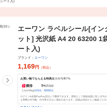
0シート入)
エーワン ラベルシール[イン
ット] 光沢紙 A4 20 63200 1
ート入)
エーワン
ブランド：
1,169
円
（税込）
お買い物でもらえる特典
最大付与率7%
5
獲得
%
(52pt)
うち4.5%は
利用先・期間限定
ログイン&全額PayPay支払いで獲得できます。原則として税抜金額に対し付与
も実際の付与数、付与率が少ない場合があります。詳細は内訳からご確認くださ