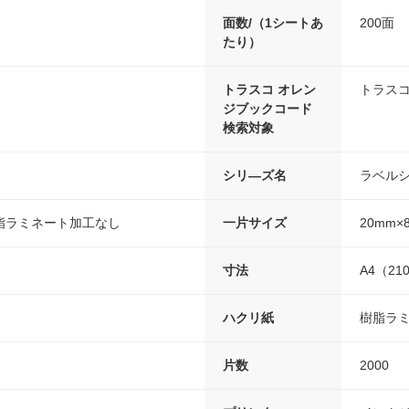
面数/（1シートあ
200面
たり）
トラスコ オレン
トラスコ
ジブックコード
検索対象
シリ―ズ名
ラベル
脂ラミネート加工なし
一片サイズ
20mm×
寸法
A4（21
ハクリ紙
樹脂ラ
片数
2000