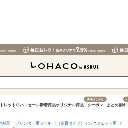
獲得はこちら
レ
トレット
ロハコセール
新着商品
オリジナル商品
クーポン
まとめ割
キ
消耗品
プリンター用ラベル
（定番タイプ）インクジェット用