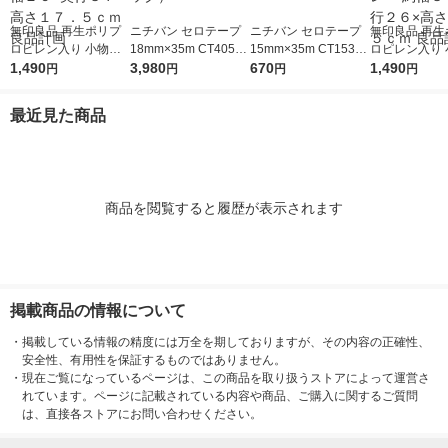
無印良品 再生ポリプ
ニチバン セロテープ
ニチバン セロテープ
無印良品 再生
ロピレン入り 小物収
18mm×35m CT405A
15mm×35m CT1535-
ロピレン入り 
納ケース 大 ホワイト
1,490
P-18 1セット（10巻
3,980
5P 1パック（5巻入）
670
納ケース ワイド
1,490
円
円
円
円
グレー 約幅２６×奥行
入×3パック）
ワイトグレー 
３７×高さ１７．５ｃ
７×奥行２６×
最近見た商品
ｍ 良品計画
７．５ｃｍ 良
商品を閲覧すると履歴が表示されます
掲載商品の情報について
・
掲載している情報の精度には万全を期しておりますが、その内容の正確性、
安全性、有用性を保証するものではありません。
・
現在ご覧になっているページは、この商品を取り扱うストアによって運営さ
れています。ページに記載されている内容や商品、ご購入に関するご質問
は、直接各ストアにお問い合わせください。