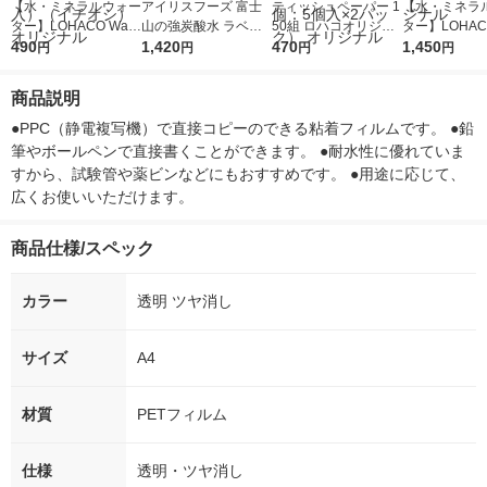
【水・ミネラルウォー
アイリスフーズ 富士
ティッシュペーパー 1
【水・ミネラ
ター】LOHACO Wate
山の強炭酸水 ラベル
50組 ロハコオリジナ
ター】LOHACO
r（ロハコウォータ
490
レス 500ml 1箱（24
1,420
ルソフトパックティッ
470
r 410ml 1箱
1,450
円
円
円
円
ー）2L ラベルレス 1
本入）
シュ フィオナ オリジ
入）ラベルレ
箱（5本入）（イチオ
ナル 1セット（10
オシ） オリジ
商品説明
シ） オリジナル
個：5個入×2パック）
オリジナル
●PPC（静電複写機）で直接コピーのできる粘着フィルムです。 ●鉛
筆やボールペンで直接書くことができます。 ●耐水性に優れていま
すから、試験管や薬ビンなどにもおすすめです。 ●用途に応じて、
広くお使いいただけます。
商品仕様/スペック
カラー
透明 ツヤ消し
サイズ
A4
材質
PETフィルム
仕様
透明・ツヤ消し