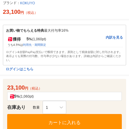
ブランド：
KOKUYO
23,100
円
（税込）
お買い物でもらえる特典
最大付与率16%
内訳を見る
5
獲得
%
(1,060pt)
うち4.5%は
利用先・期間限定
ログイン&全額PayPay支払いで獲得できます。原則として税抜金額に対し付与されます。
表示よりも実際の付与数、付与率が少ない場合があります。詳細は内訳からご確認くださ
い。
ログインはこちら
23,100
円
（税込）
5
%
(1,060pt)
在庫あり
1
数量
カートに入れる