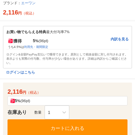
ブランド：
エーワン
2,116
円
（税込）
お買い物でもらえる特典
最大付与率7%
内訳を見る
5
獲得
%
(96pt)
うち4.5%は
利用先・期間限定
ログイン&全額PayPay支払いで獲得できます。原則として税抜金額に対し付与されます。
表示よりも実際の付与数、付与率が少ない場合があります。詳細は内訳からご確認くださ
い。
ログインはこちら
2,116
円
（税込）
5
%
(96pt)
在庫あり
1
数量
カートに入れる