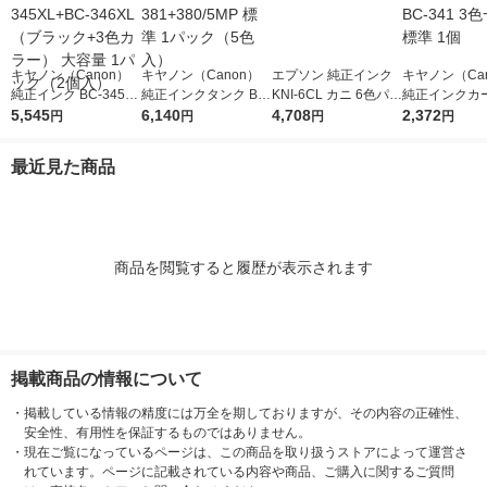
キヤノン（Canon）
キヤノン（Canon）
エプソン 純正インク
キヤノン（Ca
純正インク BC-345XL
純正インクタンク BCI
KNI-6CL カニ 6色パッ
純正インクカ
+BC-346XL （ブラッ
5,545
-381+380/5MP 標準 1
6,140
ク 1個
4,708
ジ BC-341 
2,372
円
円
円
円
ク+3色カラー） 大容
パック（5色入）
標準 1個
量 1パック（2個入）
最近見た商品
商品を閲覧すると履歴が表示されます
掲載商品の情報について
・
掲載している情報の精度には万全を期しておりますが、その内容の正確性、
安全性、有用性を保証するものではありません。
・
現在ご覧になっているページは、この商品を取り扱うストアによって運営さ
れています。ページに記載されている内容や商品、ご購入に関するご質問