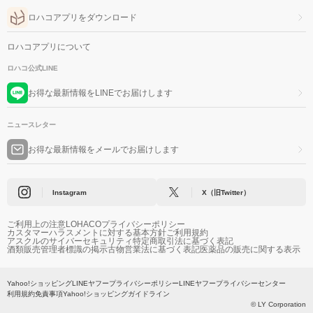
ロハコアプリをダウンロード
ロハコアプリについて
ロハコ公式LINE
お得な最新情報をLINEでお届けします
ニュースレター
お得な最新情報をメールでお届けします
Instagram
X（旧Twitter）
ご利用上の注意
LOHACOプライバシーポリシー
カスタマーハラスメントに対する基本方針
ご利用規約
アスクルのサイバーセキュリティ
特定商取引法に基づく表記
酒類販売管理者標識の掲示
古物営業法に基づく表記
医薬品の販売に関する表示
Yahoo!ショッピング
LINEヤフープライバシーポリシー
LINEヤフープライバシーセンター
利用規約
免責事項
Yahoo!ショッピングガイドライン
© LY Corporation