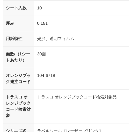
シート入数
10
厚み
0.151
用紙特性
光沢、透明フィルム
面数/（1シー
30面
トあたり）
オレンジブッ
104-6719
ク発注コード
トラスコ オ
トラスコ オレンジブックコード検索対象品
レンジブック
コード検索対
象
シリ―ズ名
ラベルシール［レーザープリンタ］