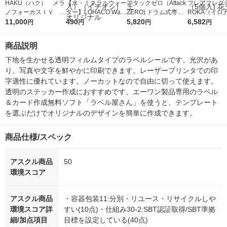
HAKU（ハク） メラ
【水・ミネラルウォー
アタックゼロ（Attack
フレアフレグラ
ノフォーカスＩＶ 4
ター】LOHACO Wate
ZERO) ドラム式専用
ROKA（イロ
5ｇ 資生堂 おまけ
11,000
r（ロハコウォータ
490
詰め替え メガジャン
5,820
イキッドリリ
6,582
円
円
円
円
付き
ー）2L ラベルレス 1
ボ 2300g 1セット（2
柔軟剤 詰め替
箱（5本入）（イチオ
個入) 洗濯洗剤 花王
大 1200ml 
商品説明
シ） オリジナル
（5個入) 花王
下地を生かせる透明フィルムタイプのラベルシールです。光沢があ
り、写真や文字を鮮やかに印刷できます。レーザープリンタでの印
字適性に優れています。ノーカットなので自由に切って使えます。
透明のステッカー作成におすすめです。エーワン製品専用のラベル
＆カード作成無料ソフト「ラベル屋さん」を使うと、テンプレート
を選ぶだけでオリジナルのデザインを簡単に作成できます。
商品仕様/スペック
アスクル商品
50
環境スコア
アスクル商品
・容器包装11:分別・リユース・リサイクルしや
環境スコア詳
すい(10点)・仕組み30-2:SBT認証取得/SBT準拠
細/加点項目
目標を設定している(40点)