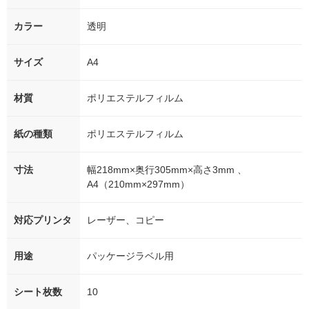
カラー
透明
サイズ
A4
材質
ポリエステルフィルム
紙の種類
ポリエステルフィルム
寸法
幅218mm×奥行305mm×高さ3mm 、
A4（210mm×297mm）
対応プリンタ
レーザー、コピー
用途
パッケージラベル用
シート枚数
10