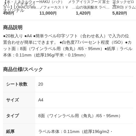
【水・ミネラルウォー
HAKU（ハク） メラ
アイリスフーズ 富士
アタックゼロ（A
ター】LOHACO Wate
ノフォーカスＩＶ 4
山の強炭酸水 ラベル
ZERO) ドラ
r（ロハコウォータ
490
5ｇ 資生堂 おまけ
11,000
レス 500ml 1箱（24
1,420
詰め替え メガ
5,820
円
円
円
円
ー）2L ラベルレス 1
付き
本入）
ボ 2300g 1
箱（5本入）（イチオ
個入) 洗濯洗剤
商品説明
シ） オリジナル
●20枚入り ●A4 ●簡単ラベル印字ソフト（合わせ名人）で入力の位
置合わせが簡単にできます。 ●白色度77パーセント程度（ISO）●カ
ット面：8面（ワインラベル用（角丸）/65・95mm）●紙厚：ラベル
本体：0.11mm（総厚196g/平米・0.19mm）
商品仕様/スペック
シート枚数
20
サイズ
A4
タイプ
8面（ワインラベル用（角丸）/65・95mm）
紙厚
ラベル本体：0.11mm（総厚196g/m2・