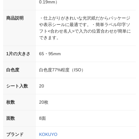
0.19mm）
商品説明
・仕上がりがきれいな光沢紙だからパッケージ
や表示シールに最適です。・簡単ラベル印字ソ
フト<合わせ名人>で入力の位置合わせが簡単に
できます。
1片の大きさ
65・95mm
白色度
白色度77%程度（ISO）
シート入数
20
枚数
20枚
面数
8面
ブランド
KOKUYO