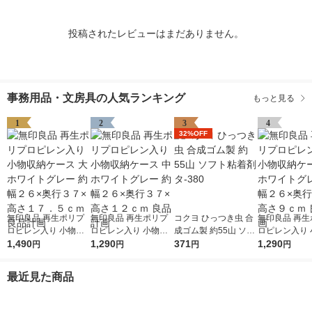
投稿されたレビューはまだありません。
事務用品・文房具の人気ランキング
もっと見る
1
2
3
4
32%OFF
無印良品 再生ポリプ
無印良品 再生ポリプ
コクヨ ひっつき虫 合
無印良品 再生
ロピレン入り 小物収
ロピレン入り 小物収
成ゴム製 約55山 ソフ
ロピレン入り 
納ケース 大 ホワイト
1,490
納ケース 中 ホワイト
1,290
ト粘着剤 タ-380
371
納ケース 小 
1,290
円
円
円
円
グレー 約幅２６×奥行
グレー 約幅２６×奥行
グレー 約幅２
３７×高さ１７．５ｃ
３７×高さ１２ｃｍ 良
３７×高さ９ｃ
最近見た商品
ｍ 良品計画
品計画
計画