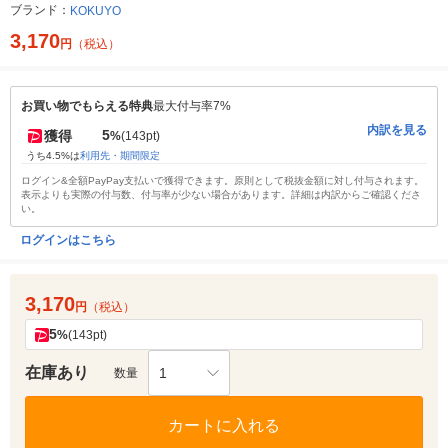
ブランド：
KOKUYO
3,170
円
（税込）
お買い物でもらえる特典
最大付与率7%
内訳を見る
5
獲得
%
(143pt)
うち4.5%は
利用先・期間限定
ログイン&全額PayPay支払いで獲得できます。原則として税抜金額に対し付与されます。
表示よりも実際の付与数、付与率が少ない場合があります。詳細は内訳からご確認くださ
い。
ログインはこちら
3,170
円
（税込）
5
%
(143pt)
在庫あり
1
数量
カートに入れる