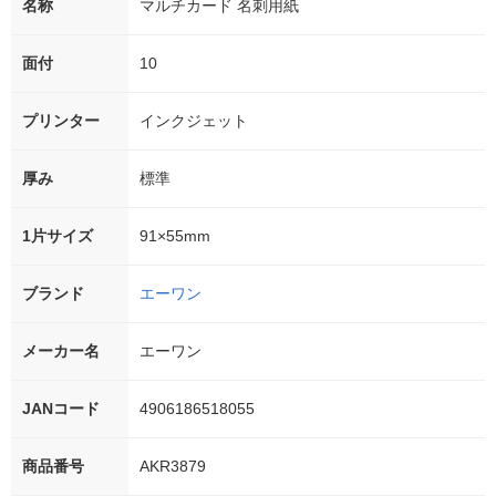
名称
マルチカード 名刺用紙
面付
10
プリンター
インクジェット
厚み
標準
1片サイズ
91×55mm
ブランド
エーワン
メーカー名
エーワン
JANコード
4906186518055
商品番号
AKR3879