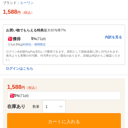
ブランド：
エーワン
1,588
円
（税込）
お買い物でもらえる特典
最大付与率7%
内訳を見る
5
獲得
%
(71pt)
うち4.5%は
利用先・期間限定
ログイン&全額PayPay支払いで獲得できます。原則として税抜金額に対し付与されます。
表示よりも実際の付与数、付与率が少ない場合があります。詳細は内訳からご確認くださ
い。
ログインはこちら
1,588
円
（税込）
5
%
(71pt)
在庫あり
1
数量
カートに入れる