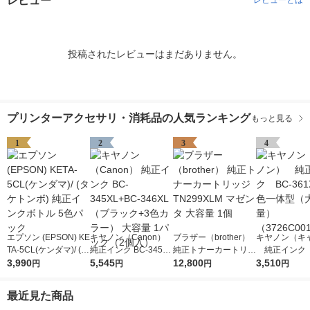
レビュー
レビューとは
投稿されたレビューはまだありません。
プリンターアクセサリ・消耗品の人気ランキング
もっと見る
1
2
3
4
エプソン (EPSON) KE
キヤノン（Canon）
ブラザー（brother）
キヤノン（キ
TA-5CL(ケンダマ)/ (タ
純正インク BC-345XL
純正トナーカートリッ
純正インク B
ケトンボ) 純正インク
3,990
+BC-346XL （ブラッ
5,545
ジ TN299XLM マゼン
12,800
1XL 3色一
3,510
円
円
円
円
ボトル 5色パック
ク+3色カラー） 大容
タ 大容量 1個
容量） （372
量 1パック（2個入）
1）
最近見た商品