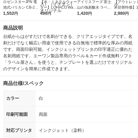
ロゼンスターJPN 電
【水・ミネラルウォー
アイリスフーズ 富士
【アウトレッ
池式バリカン CB-211
ター】LOHACO Wate
山の強炭酸水 ラベル
米切替特価】
1個
1,552
r（ロハコウォータ
490
レス 500ml 1箱（24
1,420
ななつぼし 無洗
2,980
円
円
円
円
ー）2L ラベルレス 1
本入）
g 1袋 令和7年
箱（5本入）（イチオ
徳神糧 オリジ
商品説明
シ） オリジナル
台紙からはがすだけで名刺ができる、クリアエッジタイプです。名
刺だけでなく幅広い用途で使用できる白無地で標準的な厚みの用紙
です。両面印刷可能。インクジェットプリンタの印字適正に優れた
名刺用紙です。エーワン製品専用のラベル＆カード作成無料ソフト
「ラベル屋さん」を使うと、テンプレートを選ぶだけでオリジナル
のデザインを簡単に作成できます。
商品仕様/スペック
カラー
白
印刷可能面
両面
対応プリンタ
インクジェット（染料）