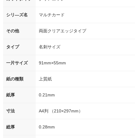
シリ―ズ名
マルチカード
その他
両面クリアエッジタイプ
タイプ
名刺サイズ
一片サイズ
91mm×55mm
紙の種類
上質紙
紙厚
0.21mm
寸法
A4判 （210×297mm）
総厚
0.28mm