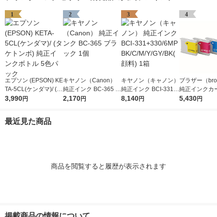
1
2
3
4
エプソン (EPSON) KE
キヤノン（Canon）
キヤノン（キャノン）
ブラザー（brot
TA-5CL(ケンダマ)/ (タ
純正インク BC-365 ブ
純正インク BCI-331+
純正インクカ
ケトンボ) 純正インク
3,990
ラック 1個
2,170
330/6MP BK/C/M/Y/G
8,140
ジ LC10-4PK
5,430
円
円
円
円
ボトル 5色パック
Y/BK(顔料) 1箱
パック（4色
最近見た商品
商品を閲覧すると履歴が表示されます
掲載商品の情報について