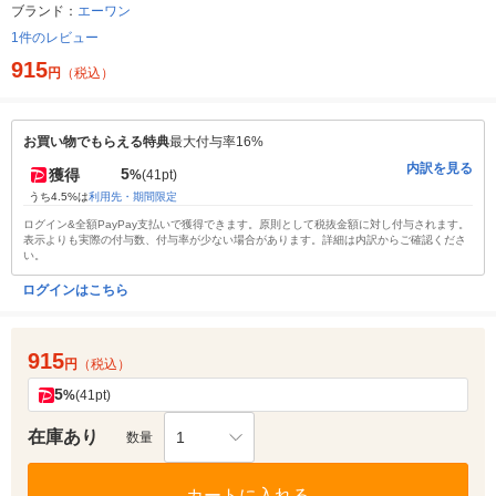
ブランド：
エーワン
1件のレビュー
915
円
（税込）
お買い物でもらえる特典
最大付与率16%
内訳を見る
5
獲得
%
(41pt)
うち4.5%は
利用先・期間限定
ログイン&全額PayPay支払いで獲得できます。原則として税抜金額に対し付与されます。
表示よりも実際の付与数、付与率が少ない場合があります。詳細は内訳からご確認くださ
い。
ログインはこちら
915
円
（税込）
5
%
(41pt)
在庫あり
1
数量
カートに入れる