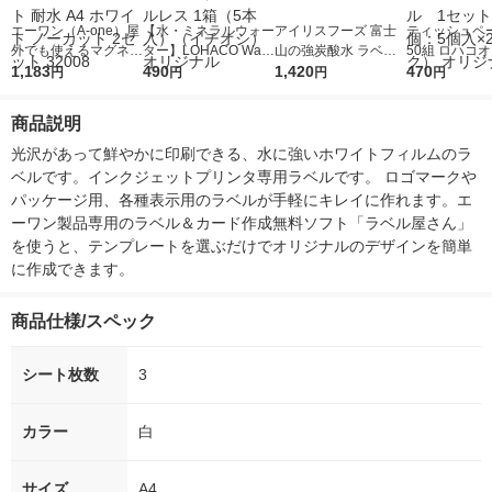
エーワン（A-one）屋
【水・ミネラルウォー
アイリスフーズ 富士
ティッシュペー
外でも使えるマグネッ
ター】LOHACO Wate
山の強炭酸水 ラベル
50組 ロハコ
トシート UV保護カバ
1,183
r（ロハコウォータ
490
レス 500ml 1箱（24
1,420
ルソフトパッ
470
円
円
円
円
ー付 インクジェット
ー）2L ラベルレス 1
本入）
シュ フィオナ
耐水 A4 ホワイト ノー
箱（5本入）（イチオ
ナル 1セット
商品説明
カット 2セット 32008
シ） オリジナル
個：5個入×2
オリジナル
光沢があって鮮やかに印刷できる、水に強いホワイトフィルムのラ
ベルです。インクジェットプリンタ専用ラベルです。 ロゴマークや
パッケージ用、各種表示用のラベルが手軽にキレイに作れます。エ
ーワン製品専用のラベル＆カード作成無料ソフト「ラベル屋さん」
を使うと、テンプレートを選ぶだけでオリジナルのデザインを簡単
に作成できます。
商品仕様/スペック
シート枚数
3
カラー
白
サイズ
A4