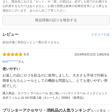
また、商品名における「セット」や「箱」の表記は、必ずしも箱でのお届けを
お約束するものではありません。お届け形態は倉庫の在庫状況等により異なる
場合がございます。あらかじめご了承ください。
商品情報の誤りを報告する
レビュー
レビューとは
総合評価に有効なレビュー数が足りません
5.0
2019年8月12日 11時25分
kom********
さん
使いやすい
お返しの品にロゴを貼るのに使用しました。大きさも手頃で印刷も
簡単もちろんシールとしての機能も問題なし。とても使いやすい用
紙でした
購入商品：エーワン ラベルシール 水に強い パッケージラベル インクジェット
光沢フィルム 白 A4 65面 1袋（3シート入）28984 （取寄品）
プリンターアクセサリ・消耗品の人気ランキング
もっと見る