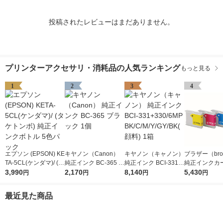
投稿されたレビューはまだありません。
プリンターアクセサリ・消耗品の人気ランキング
もっと見る
1
2
3
4
エプソン (EPSON) KE
キヤノン（Canon）
キヤノン（キャノン）
ブラザー（brot
TA-5CL(ケンダマ)/ (タ
純正インク BC-365 ブ
純正インク BCI-331+
純正インクカ
ケトンボ) 純正インク
3,990
ラック 1個
2,170
330/6MP BK/C/M/Y/G
8,140
ジ LC10-4PK
5,430
円
円
円
円
ボトル 5色パック
Y/BK(顔料) 1箱
パック（4色
最近見た商品