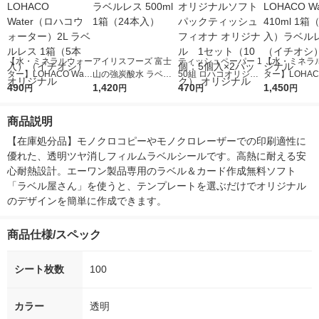
【水・ミネラルウォー
アイリスフーズ 富士
ティッシュペーパー 1
【水・ミネラ
ター】LOHACO Wate
山の強炭酸水 ラベル
50組 ロハコオリジナ
ター】LOHACO
r（ロハコウォータ
490
レス 500ml 1箱（24
1,420
ルソフトパックティッ
470
r 410ml 1箱
1,450
円
円
円
円
ー）2L ラベルレス 1
本入）
シュ フィオナ オリジ
入）ラベルレ
箱（5本入）（イチオ
ナル 1セット（10
オシ） オリジ
商品説明
シ） オリジナル
個：5個入×2パック）
オリジナル
【在庫処分品】モノクロコピーやモノクロレーザーでの印刷適性に
優れた、透明ツヤ消しフィルムラベルシールです。高熱に耐える安
心耐熱設計。エーワン製品専用のラベル＆カード作成無料ソフト
「ラベル屋さん」を使うと、テンプレートを選ぶだけでオリジナル
のデザインを簡単に作成できます。
商品仕様/スペック
シート枚数
100
カラー
透明