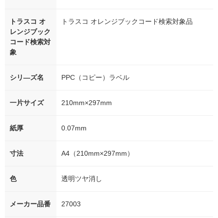
トラスコ オ
トラスコ オレンジブックコード検索対象品
レンジブック
コード検索対
象
シリ―ズ名
PPC（コピー）ラベル
一片サイズ
210mm×297mm
紙厚
0.07mm
寸法
A4（210mm×297mm）
色
透明ツヤ消し
メーカー品番
27003