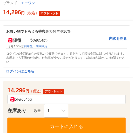
ブランド：
エーワン
14,296
円
（税込）
アウトレット
お買い物でもらえる特典
最大付与率16%
内訳を見る
5
獲得
%
(654pt)
うち4.5%は
利用先・期間限定
ログイン&全額PayPay支払いで獲得できます。原則として税抜金額に対し付与されます。
表示よりも実際の付与数、付与率が少ない場合があります。詳細は内訳からご確認くださ
い。
ログインはこちら
14,296
円
（税込）
アウトレット
5
%
(654pt)
在庫あり
1
数量
カートに入れる