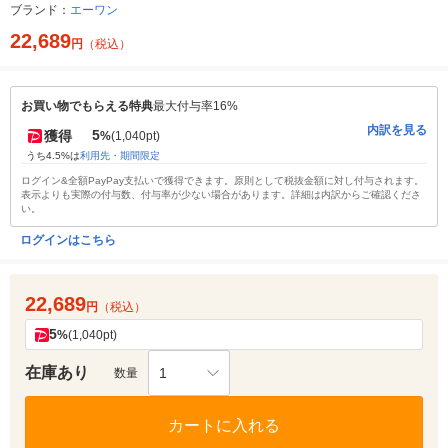
ブランド：
エーワン
22,689
円
（税込）
お買い物でもらえる特典
最大付与率16%
内訳を見る
5
獲得
%
(1,040pt)
うち4.5%は
利用先・期間限定
ログイン&全額PayPay支払いで獲得できます。原則として税抜金額に対し付与されます。
表示よりも実際の付与数、付与率が少ない場合があります。詳細は内訳からご確認くださ
い。
ログインはこちら
22,689
円
（税込）
5
%
(1,040pt)
在庫あり
1
数量
カートに入れる