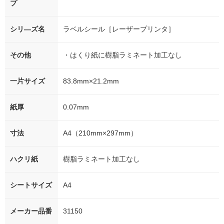
プ
シリ―ズ名
ラベルシール［レーザープリンタ］
その他
・はくり紙に樹脂ラミネート加工なし
一片サイズ
83.8mm×21.2mm
紙厚
0.07mm
寸法
A4（210mm×297mm）
ハクリ紙
樹脂ラミネート加工なし
シートサイズ
A4
メーカー品番
31150