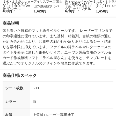
【水・ミネラルウォー
アイリスフーズ 富士
ティッシュペーパー 1
【水・ミネラ
ター】LOHACO Wate
山の強炭酸水 ラベル
50組 ロハコオリジナ
ター】LOHACO
r（ロハコウォータ
490
レス 500ml 1箱（24
1,420
ルソフトパックティッ
470
r 410ml 1箱
1,450
円
円
円
円
ー）2L ラベルレス 1
本入）
シュ フィオナ オリジ
入）ラベルレ
箱（5本入）（イチオ
ナル 1セット（10
オシ） オリジ
商品説明
シ） オリジナル
個：5個入×2パック）
オリジナル
落ち着いた質感のマット紙ラベルシールです。 レーザープリンタで
の印字適性に優れています。また基材、粘着剤、台紙の種類の適し
た組み合わせにより、印刷中の剥がれや反り返りによるシート詰ま
りを最小限に抑えています。ファイルの背ラベルやレターケースの
タイトル表示に適した細長いサイズ。エーワン製品専用のラベル＆
カード作成無料ソフト「ラベル屋さん」を使うと、テンプレートを
選ぶだけでオリジナルのデザインを簡単に作成できます。
商品仕様/スペック
シート枚数
500
カラー
白
材質
上質紙+レーザー専用塗工