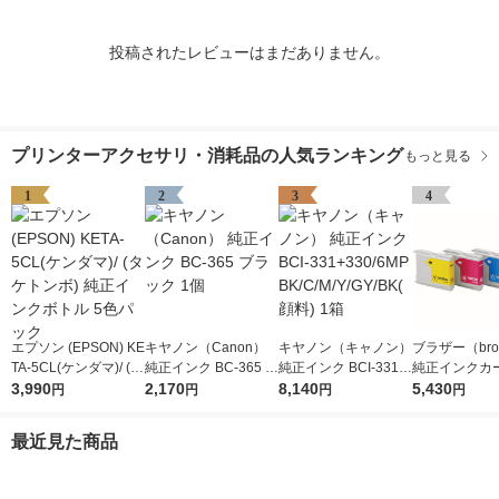
投稿されたレビューはまだありません。
プリンターアクセサリ・消耗品の人気ランキング
もっと見る
1
2
3
4
エプソン (EPSON) KE
キヤノン（Canon）
キヤノン（キャノン）
ブラザー（brot
TA-5CL(ケンダマ)/ (タ
純正インク BC-365 ブ
純正インク BCI-331+
純正インクカ
ケトンボ) 純正インク
3,990
ラック 1個
2,170
330/6MP BK/C/M/Y/G
8,140
ジ LC10-4PK
5,430
円
円
円
円
ボトル 5色パック
Y/BK(顔料) 1箱
パック（4色
最近見た商品