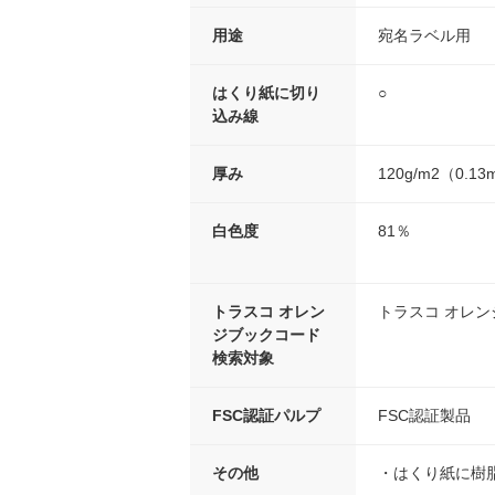
用途
宛名ラベル用
はくり紙に切り
○
込み線
厚み
120g/m2（0.1
白色度
81％
トラスコ オレン
トラスコ オレ
ジブックコード
検索対象
FSC認証パルプ
FSC認証製品
その他
・はくり紙に樹