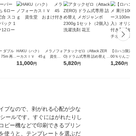
ー ダブル
HAKU（ハク） メラノフォ
アタックゼロ（Attack ZER
【ロハコ限定】
生
ーカスＩＶ 45ｇ 資生
O) ドラム式専用 詰め替え メ
00％りんごジュー
ィフラワー
堂 おまけ付き
ガジャンボ 2300g 1セット
箱（18本入）
11,000
5,820
1,260
円
円
円
パック12
（2個入) 洗濯洗剤 花王
【クイズ付き】
り
ク】（イチオシ
ル
イプなので、剥がれる心配が少な
ルシールです。すぐにはがれたりし
コピー機などで印刷できるプリン
を使うと、テンプレートを選ぶだ