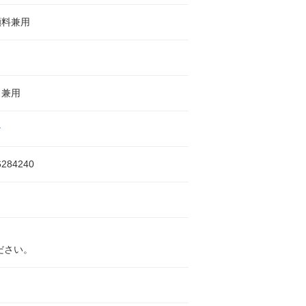
顔料兼用
タ兼用
ン
6284240
ださい。