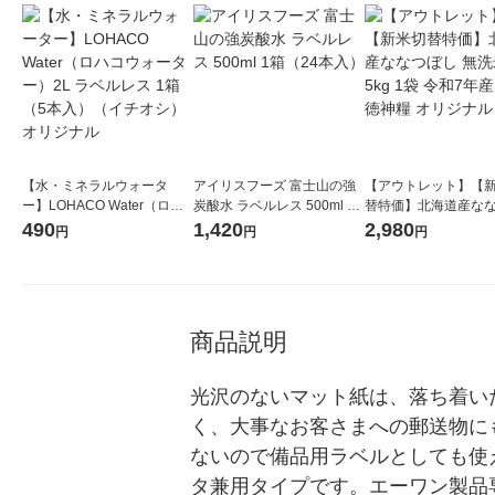
【水・ミネラルウォータ
アイリスフーズ 富士山の強
【アウトレット】【
ー】LOHACO Water（ロハ
炭酸水 ラベルレス 500ml 1
替特価】北海道産な
コウォーター）2L ラベルレ
箱（24本入）
し 無洗米 5kg 1袋 
490
1,420
2,980
円
円
円
ス 1箱（5本入）（イチオ
米 木徳神糧 オリジナ
シ） オリジナル
商品説明
光沢のないマット紙は、落ち着い
く、大事なお客さまへの郵送物に
ないので備品用ラベルとしても使
タ兼用タイプです。エーワン製品