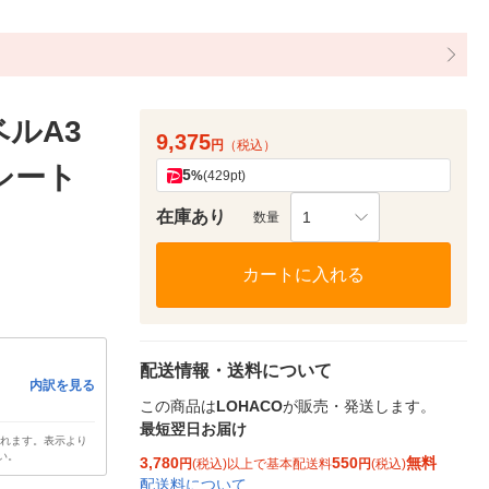
ルA3
9,375
円
（税込）
0シート
5
%
(429pt)
在庫あり
1
数量
カートに入れる
配送情報・送料について
内訳を見る
この商品は
LOHACO
が販売・発送します。
最短翌日お届け
されます。表示より
い。
3,780
550
無料
円
(税込)以上で基本配送料
円
(税込)
配送料について