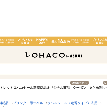
獲得はこちら
レ
トレット
ロハコセール
新着商品
オリジナル商品
クーポン
まとめ割
キ
消耗品
プリンター用ラベル
ラベルシール（定番タイプ）汎用