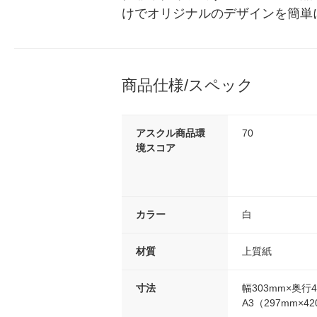
けでオリジナルのデザインを簡単
商品仕様/スペック
アスクル商品環
70
境スコア
カラー
白
材質
上質紙
寸法
幅303mm×奥行4
A3（297mm×4