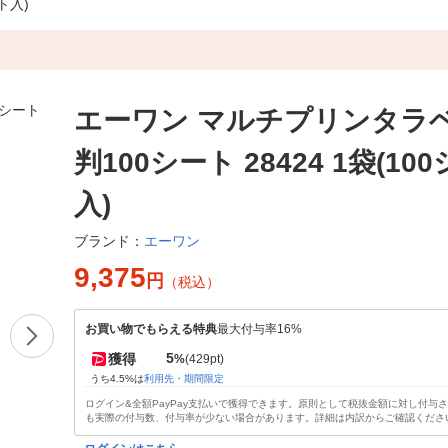
ト入)
エーワン マルチプリンタラベ
判100シート 28424 1袋(10
入)
エーワン
ブランド：
9,375
円
（税込）
お買い物でもらえる特典
最大付与率16%
5
獲得
%
(429pt)
うち4.5%は
利用先・期間限定
ログイン&全額PayPay支払いで獲得できます。原則として税抜金額に対し付与
も実際の付与数、付与率が少ない場合があります。詳細は内訳からご確認くださ