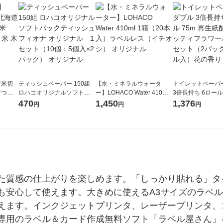
新米切
ティッシュペーパー 150組
【水・ミネラルウォータ
トイレットペーパ
なつぼ
ロハコオリジナルソフトパ
ー】LOHACO Water 410ml
3倍長持ち 6ロール 75m 再
令和7年産
ックティッシュ フィオナ オ
1箱（20本入）ラベルレス
紙配合 スコッテ
470
1,450
1,376
円
円
円
ル
リジナル 1セット（10個：
（イチオシ） オリジナル
パック 1セット（2
5個入×2パック） オリジナ
ロール入）花の香
ル
た質感の仕上がりを楽しめます。「しっかり貼れる」タ
も安心して使えます。大きめに使えるA3サイズのラベ
えます。インクジェットプリンタ、レーザープリンタ、
専用のラベル＆カード作成無料ソフト「ラベル屋さん」