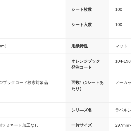
シート枚数
100
シート入数
100
3mm）
用紙特性
マット
オレンジブック
104-198
発注コード
ンジブックコード検索対象品
面数/（1シートあ
ノーカ
たり）
シリ―ズ名
ラベル
脂ラミネート加工なし
一片サイズ
297mm