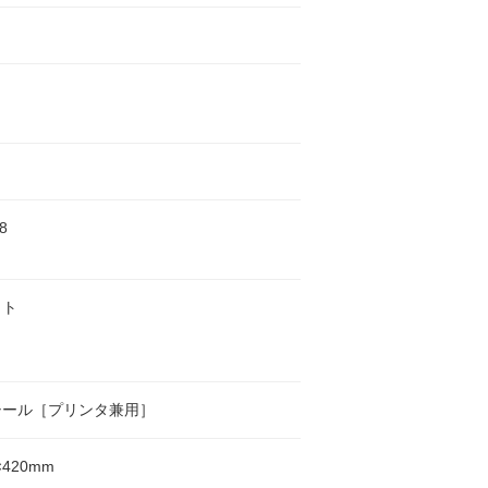
8
ット
シール［プリンタ兼用］
×420mm