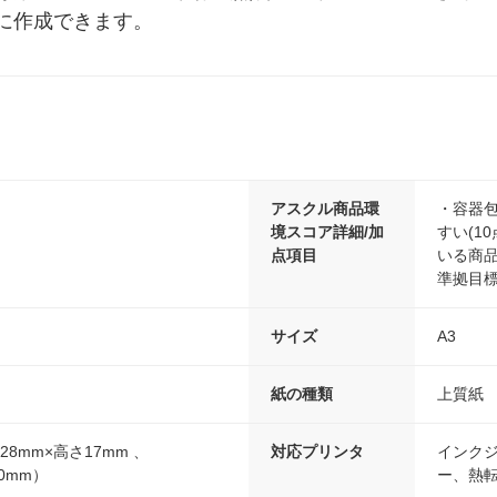
に作成できます。
アスクル商品環
・容器包
境スコア詳細/加
すい(1
点項目
いる商品(
準拠目標
サイズ
A3
紙の種類
上質紙
28mm×高さ17mm 、
対応プリンタ
インク
20mm）
ー、熱