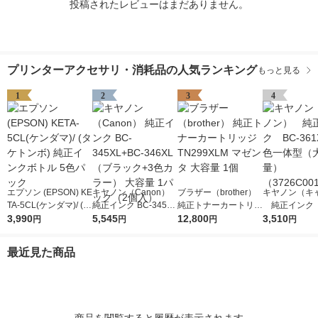
投稿されたレビューはまだありません。
プリンターアクセサリ・消耗品の人気ランキング
もっと見る
1
2
3
4
エプソン (EPSON) KE
キヤノン（Canon）
ブラザー（brother）
キヤノン（キ
TA-5CL(ケンダマ)/ (タ
純正インク BC-345XL
純正トナーカートリッ
純正インク B
ケトンボ) 純正インク
3,990
+BC-346XL （ブラッ
5,545
ジ TN299XLM マゼン
12,800
1XL 3色一
3,510
円
円
円
円
ボトル 5色パック
ク+3色カラー） 大容
タ 大容量 1個
容量） （372
量 1パック（2個入）
1）
最近見た商品