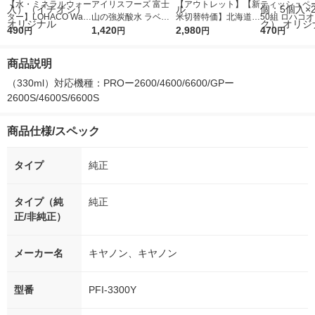
【水・ミネラルウォー
アイリスフーズ 富士
【アウトレット】【新
ティッシュペー
ター】LOHACO Wate
山の強炭酸水 ラベル
米切替特価】北海道産
50組 ロハコ
r（ロハコウォータ
490
レス 500ml 1箱（24
1,420
ななつぼし 無洗米 5k
2,980
ルソフトパッ
470
円
円
円
円
ー）2L ラベルレス 1
本入）
g 1袋 令和7年産 米 木
シュ フィオナ
箱（5本入）（イチオ
徳神糧 オリジナル
ナル 1セット
商品説明
シ） オリジナル
個：5個入×2
オリジナル
（330ml）対応機種：PROー2600/4600/6600/GPー
2600S/4600S/6600S
商品仕様/スペック
タイプ
純正
タイプ（純
純正
正/非純正）
メーカー名
キヤノン、キヤノン
型番
PFI-3300Y