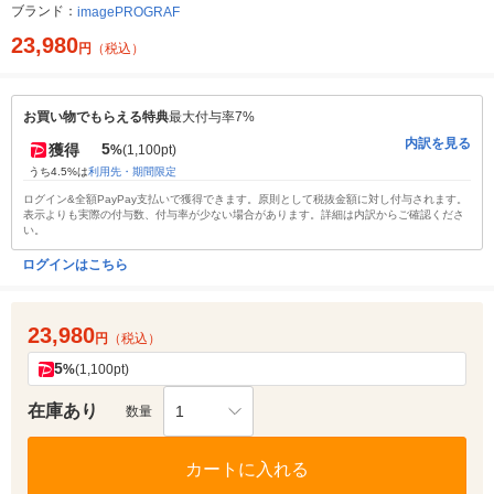
ブランド：
imagePROGRAF
23,980
円
（税込）
お買い物でもらえる特典
最大付与率7%
内訳を見る
5
獲得
%
(1,100pt)
うち4.5%は
利用先・期間限定
ログイン&全額PayPay支払いで獲得できます。原則として税抜金額に対し付与されます。
表示よりも実際の付与数、付与率が少ない場合があります。詳細は内訳からご確認くださ
い。
ログインはこちら
23,980
円
（税込）
5
%
(1,100pt)
在庫あり
1
数量
カートに入れる