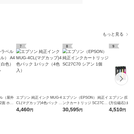
もっと見る
7
8
9
ベル（屋外
エプソン 純正インク MUG-4
エプソン（EPSON） 純正イ
エプソン (EPSO
2面 ホワ
CL(マグカップ)4色パック 1
ンクカートリッジ SC27C70
(方位磁石) 純
枚 オリジナ
パック（4色入）
シアン 1個
リッジ 4色パッ
4,460
30,595
4,510
円
円
円