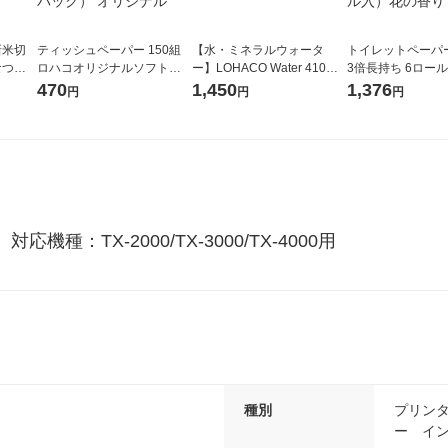
新米切
ティッシュペーパー 150組
【水・ミネラルウォータ
トイレットペーパ
なつぼ
ロハコオリジナルソフトパ
ー】LOHACO Water 410ml
3倍長持ち 6ロール 75m 再
令和7年産
ックティッシュ フィオナ オ
1箱（20本入）ラベルレス
紙配合 スコッテ
470
1,450
1,376
円
円
円
ル
リジナル 1セット（10個：
（イチオシ） オリジナル
パック 1セット（2
5個入×2パック） オリジナ
ロール入）花の香
ル
種：TX-2000/TX-3000/TX-4000用
種別
プリン
ー イ