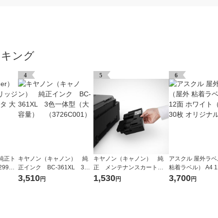
ンキング
4
5
6
 純正ト
キヤノン（キャノン） 純
キヤノン（キャノン） 純
アスクル 屋外ラ
99XL
正インク BC-361XL 3色
正 メンテナンスカートリ
粘着ラベル） A4 1
個
一体型（大容量） （3726
ッジ MC-G02（4589C00
イト（白色） 30
3,510
1,530
3,700
円
円
円
C001）
1）
ル