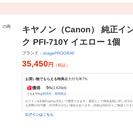
キヤノン（Canon） 純正イ
ク PFI-710Y イエロー 1個
ブランド：
imagePROGRAF
35,450
円
（税込）
お買い物でもらえる特典
最大付与率7%
5
獲得
%
(1,626pt)
うち4.5%は
利用先・期間限定
ログイン&全額PayPay支払いで獲得できます。原則として税抜金額に対し付与
も実際の付与数、付与率が少ない場合があります。詳細は内訳からご確認くださ
ログインはこちら