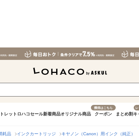
獲得はこちら
レ
トレット
ロハコセール
新着商品
オリジナル商品
クーポン
まとめ割
キ
消耗品
インクカートリッジ
キヤノン（Canon）用インク（純正）