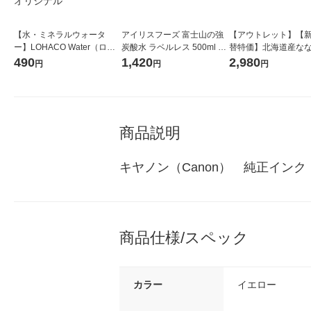
【水・ミネラルウォータ
アイリスフーズ 富士山の強
【アウトレット】【
ー】LOHACO Water（ロハ
炭酸水 ラベルレス 500ml 1
替特価】北海道産な
コウォーター）2L ラベルレ
箱（24本入）
し 無洗米 5kg 1袋 
490
1,420
2,980
円
円
円
ス 1箱（5本入）（イチオ
米 木徳神糧 オリジナ
シ） オリジナル
商品説明
キヤノン（Canon）　純正インク　対応機
商品仕様/スペック
カラー
イエロー