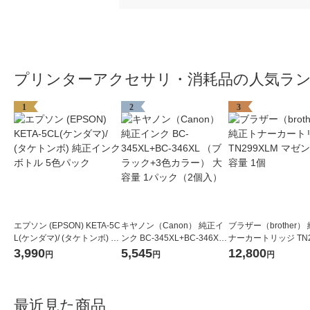
プリンターアクセサリ・消耗品の人気ラ
1
2
3
エプソン (EPSON) KETA-5C
キヤノン（Canon） 純正イ
ブラザー（brother）
L(ケンダマ)/ (タケトンボ) 純
ンク BC-345XL+BC-346XL
ナーカートリッジ TN2
正インクボトル 5色パック
（ブラック+3色カラー） 大
M マゼンタ 大容量 1
3,990
5,545
12,800
円
円
円
容量 1パック（2個入）
最近見た商品