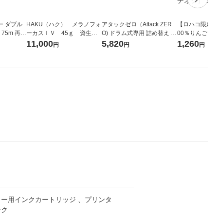
ー ダブル
HAKU（ハク） メラノフォ
アタックゼロ（Attack ZER
【ロハコ限定】
生
ーカスＩＶ 45ｇ 資生
O) ドラム式専用 詰め替え メ
00％りんごジュー
ィフラワー
堂 おまけ付き
ガジャンボ 2300g 1セット
箱（18本入）
11,000
5,820
1,260
円
円
円
パック12
（2個入) 洗濯洗剤 花王
【クイズ付き】
り
ク】（イチオシ
ル
ター用インクカートリッジ 、プリンタ
ンク