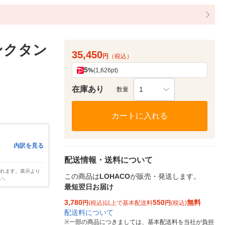
ンクタン
35,450
円
（税込）
5
%
(1,626pt)
在庫あり
1
数量
カートに入れる
内訳を見る
配送情報・送料について
されます。表示より
この商品は
LOHACO
が販売・発送します。
い。
最短翌日お届け
3,780
550
無料
円
(税込)以上で基本配送料
円
(税込)
配送料について
※
一部の商品につきましては、基本配送料を当社が負担