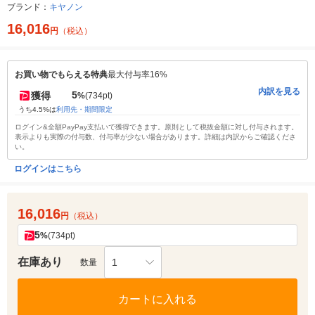
ブランド：
キヤノン
16,016
円
（税込）
お買い物でもらえる特典
最大付与率16%
内訳を見る
5
獲得
%
(734pt)
うち4.5%は
利用先・期間限定
ログイン&全額PayPay支払いで獲得できます。原則として税抜金額に対し付与されます。
表示よりも実際の付与数、付与率が少ない場合があります。詳細は内訳からご確認くださ
い。
ログインはこちら
16,016
円
（税込）
5
%
(734pt)
在庫あり
1
数量
カートに入れる