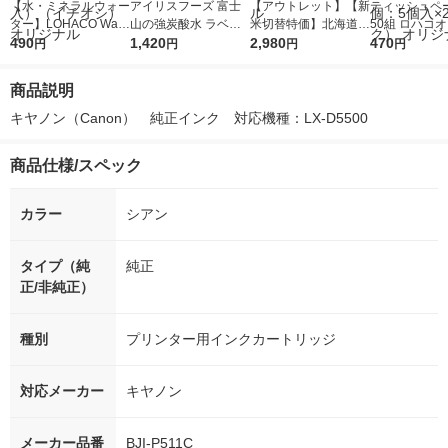
【水・ミネラルウォー
アイリスフーズ 富士
【アウトレット】【新
ティッシュペー
ター】LOHACO Wate
山の強炭酸水 ラベル
米切替特価】北海道産
50組 ロハコ
r（ロハコウォータ
490
レス 500ml 1箱（24
1,420
ななつぼし 無洗米 5k
2,980
ルソフトパッ
470
円
円
円
円
ー）2L ラベルレス 1
本入）
g 1袋 令和7年産 米 木
シュ フィオナ
箱（5本入）（イチオ
徳神糧 オリジナル
ナル 1セット
商品説明
シ） オリジナル
個：5個入×2
オリジナル
キヤノン（Canon）　純正インク　対応機種：LX-D5500
商品仕様/スペック
カラー
シアン
タイプ（純
純正
正/非純正）
種別
プリンター用インクカートリッジ
対応メーカー
キヤノン
メーカー品番
BJI-P511C