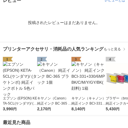
レビュー
レビューとは
投稿されたレビューはまだありません。
プリンターアクセサリ・消耗品の人気ランキング
もっと見る
1
2
3
4
エプソン (EPSON) KE
キヤノン（Canon）
キヤノン（キャノン）
ブラザー（brot
TA-5CL(ケンダマ)/ (タ
純正インク BC-365 ブ
純正インク BCI-331+
純正インクカ
ケトンボ) 純正インク
3,990
ラック 1個
2,170
330/6MP BK/C/M/Y/G
8,140
ジ LC10-4PK
5,430
円
円
円
円
ボトル 5色パック
Y/BK(顔料) 1箱
パック（4色
最近見た商品