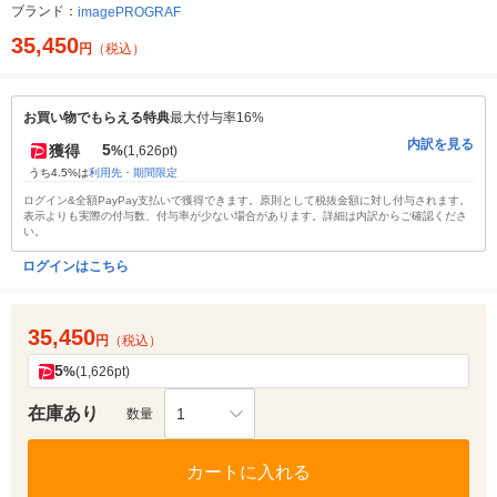
ブランド：
imagePROGRAF
35,450
円
（税込）
お買い物でもらえる特典
最大付与率16%
内訳を見る
5
獲得
%
(1,626pt)
うち4.5%は
利用先・期間限定
ログイン&全額PayPay支払いで獲得できます。原則として税抜金額に対し付与されます。
表示よりも実際の付与数、付与率が少ない場合があります。詳細は内訳からご確認くださ
い。
ログインはこちら
35,450
円
（税込）
5
%
(1,626pt)
在庫あり
1
数量
カートに入れる