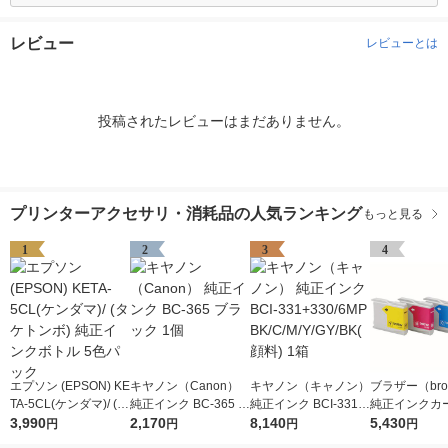
レビュー
レビューとは
投稿されたレビューはまだありません。
プリンターアクセサリ・消耗品の人気ランキング
もっと見る
1
2
3
4
エプソン (EPSON) KE
キヤノン（Canon）
キヤノン（キャノン）
ブラザー（brot
TA-5CL(ケンダマ)/ (タ
純正インク BC-365 ブ
純正インク BCI-331+
純正インクカ
ケトンボ) 純正インク
3,990
ラック 1個
2,170
330/6MP BK/C/M/Y/G
8,140
ジ LC10-4PK
5,430
円
円
円
円
ボトル 5色パック
Y/BK(顔料) 1箱
パック（4色