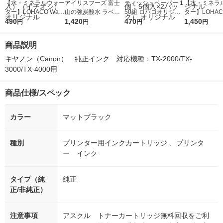
【水・ミネラルウォー
アイリスフーズ 富士
ティッシュペーパー 1
【水・ミネラ
ター】LOHACO Wate
山の強炭酸水 ラベル
50組 ロハコオリジナ
ター】LOHACO
r（ロハコウォータ
490
レス 500ml 1箱（24
1,420
ルソフトパックティッ
470
r 410ml 1箱
1,450
円
円
円
円
ー）2L ラベルレス 1
本入）
シュ フィオナ オリジ
入）ラベルレ
箱（5本入）（イチオ
ナル 1セット（10
オシ） オリジ
商品説明
シ） オリジナル
個：5個入×2パック）
オリジナル
キヤノン（Canon）　純正インク　対応機種：TX-2000/TX-
3000/TX-4000用
商品仕様/スペック
カラー
マットブラック
種別
プリンター用インクカートリッジ 、プリンタ
ー インク
タイプ（純
純正
正/非純正）
注意事項
アスクル トナーカートリッジ無料回収をご利