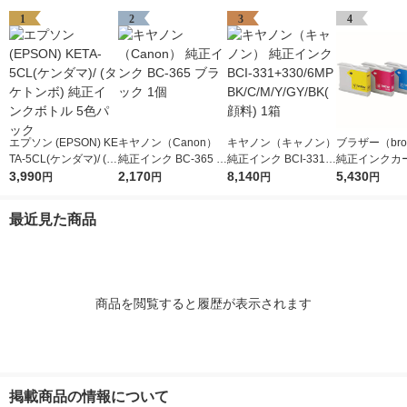
1
2
3
4
エプソン (EPSON) KE
キヤノン（Canon）
キヤノン（キャノン）
ブラザー（brot
TA-5CL(ケンダマ)/ (タ
純正インク BC-365 ブ
純正インク BCI-331+
純正インクカ
ケトンボ) 純正インク
3,990
ラック 1個
2,170
330/6MP BK/C/M/Y/G
8,140
ジ LC10-4PK
5,430
円
円
円
円
ボトル 5色パック
Y/BK(顔料) 1箱
パック（4色
最近見た商品
商品を閲覧すると履歴が表示されます
掲載商品の情報について