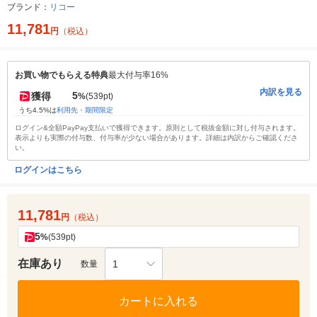
ブランド：
リコー
11,781
円
（税込）
お買い物でもらえる特典
最大付与率16%
内訳を見る
5
獲得
%
(539pt)
うち4.5%は
利用先・期間限定
ログイン&全額PayPay支払いで獲得できます。原則として税抜金額に対し付与されます。
表示よりも実際の付与数、付与率が少ない場合があります。詳細は内訳からご確認くださ
い。
ログインはこちら
11,781
円
（税込）
5
%
(539pt)
在庫あり
1
数量
カートに入れる