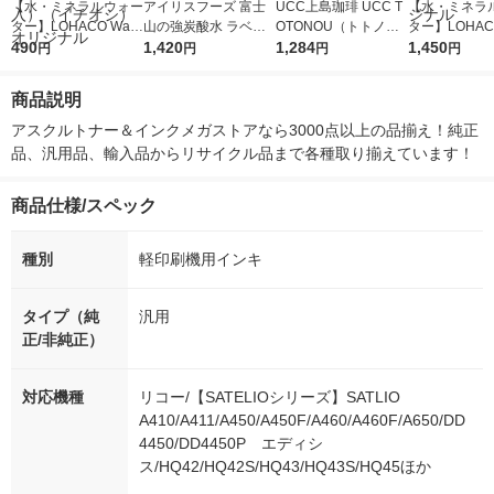
【水・ミネラルウォー
アイリスフーズ 富士
UCC上島珈琲 UCC T
【水・ミネラ
ター】LOHACO Wate
山の強炭酸水 ラベル
OTONOU（トトノ
ター】LOHACO
r（ロハコウォータ
490
レス 500ml 1箱（24
1,420
ウ） by BLACK無糖 5
1,284
r 410ml 1箱
1,450
円
円
円
円
ー）2L ラベルレス 1
本入）
00ml 1セット（6本）
入）ラベルレ
箱（5本入）（イチオ
オシ） オリジ
商品説明
シ） オリジナル
アスクルトナー＆インクメガストアなら3000点以上の品揃え！純正
品、汎用品、輸入品からリサイクル品まで各種取り揃えています！
商品仕様/スペック
種別
軽印刷機用インキ
タイプ（純
汎用
正/非純正）
対応機種
リコー/【SATELIOシリーズ】SATLIO
A410/A411/A450/A450F/A460/A460F/A650/DD
4450/DD4450P エディシ
ス/HQ42/HQ42S/HQ43/HQ43S/HQ45ほか