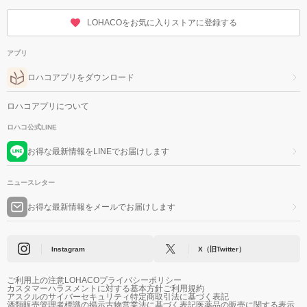
LOHACOをお気に入りストアに登録する
アプリ
ロハコアプリをダウンロード
ロハコアプリについて
ロハコ公式LINE
お得な最新情報をLINEでお届けします
ニュースレター
お得な最新情報をメールでお届けします
Instagram
X（旧Twitter）
ご利用上の注意
LOHACOプライバシーポリシー
カスタマーハラスメントに対する基本方針
ご利用規約
アスクルのサイバーセキュリティ
特定商取引法に基づく表記
酒類販売管理者標識の掲示
古物営業法に基づく表記
医薬品の販売に関する表示