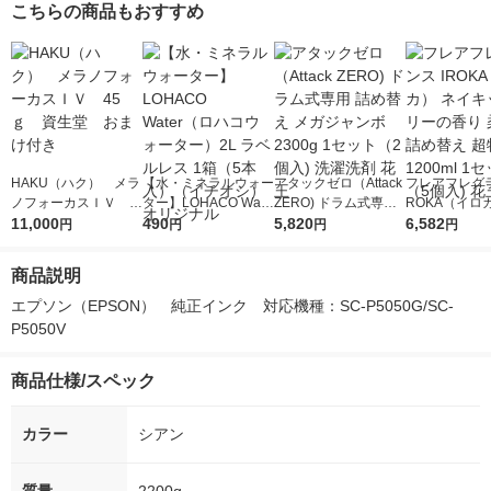
こちらの商品もおすすめ
HAKU（ハク） メラ
【水・ミネラルウォー
アタックゼロ（Attack
フレアフレグラ
ノフォーカスＩＶ 4
ター】LOHACO Wate
ZERO) ドラム式専用
ROKA（イロ
5ｇ 資生堂 おまけ
11,000
r（ロハコウォータ
490
詰め替え メガジャン
5,820
イキッドリリ
6,582
円
円
円
円
付き
ー）2L ラベルレス 1
ボ 2300g 1セット（2
柔軟剤 詰め替
箱（5本入）（イチオ
個入) 洗濯洗剤 花王
大 1200ml 
商品説明
シ） オリジナル
（5個入) 花王
エプソン（EPSON）　純正インク　対応機種：SC-P5050G/SC-
P5050V
商品仕様/スペック
カラー
シアン