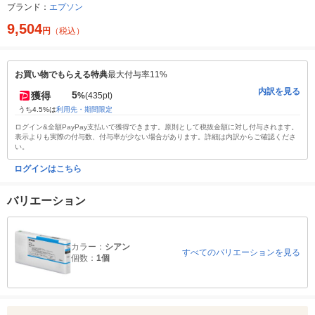
ブランド：
エプソン
9,504
円
（税込）
お買い物でもらえる特典
最大付与率11%
内訳を見る
5
獲得
%
(435pt)
うち4.5%は
利用先・期間限定
ログイン&全額PayPay支払いで獲得できます。原則として税抜金額に対し付与されます。
表示よりも実際の付与数、付与率が少ない場合があります。詳細は内訳からご確認くださ
い。
ログインはこちら
バリエーション
カラー：
シアン
すべてのバリエーションを見る
個数：
1個