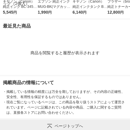
キヤノン（Canon）
エプソン 純正インク
キヤノン（Canon）
ブラザー（brot
純正インク BC-345XL
MUG-BK(マグカップ)
純正インクタンク BCI
純正トナーカ
+BC-346XL （ブラッ
5,545
ブラック 1個
1,990
-381+380/5MP 標準 1
6,140
ジ TN299XL
12,800
円
円
円
円
ク+3色カラー） 大容
パック（5色入）
タ 大容量 1個
量 1パック（2個入）
最近見た商品
商品を閲覧すると履歴が表示されます
掲載商品の情報について
・
掲載している情報の精度には万全を期しておりますが、その内容の正確性、
安全性、有用性を保証するものではありません。
・
現在ご覧になっているページは、この商品を取り扱うストアによって運営さ
れています。ページに記載されている内容や商品、ご購入に関するご質問
は、直接各ストアにお問い合わせください。
ページトップへ