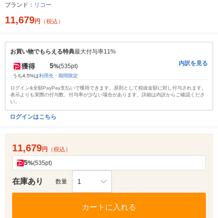
ブランド：
リコー
11,679
円
（税込）
お買い物でもらえる特典
最大付与率11%
内訳を見る
5
獲得
%
(535pt)
うち4.5%は
利用先・期間限定
ログイン&全額PayPay支払いで獲得できます。原則として税抜金額に対し付与されます。
表示よりも実際の付与数、付与率が少ない場合があります。詳細は内訳からご確認くださ
い。
ログインはこちら
11,679
円
（税込）
5
%
(535pt)
在庫あり
1
数量
カートに入れる