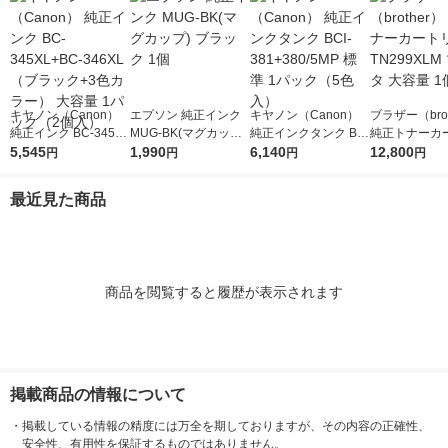
キヤノン（Canon）
エプソン 純正インク
キヤノン（Canon）
ブラザー（brot
純正インク BC-345XL
MUG-BK(マグカップ)
純正インクタンク BCI
純正トナーカ
+BC-346XL （ブラッ
5,545
ブラック 1個
1,990
-381+380/5MP 標準 1
6,140
ジ TN299XL
12,800
円
円
円
円
ク+3色カラー） 大容
パック（5色入）
タ 大容量 1個
量 1パック（2個入）
最近見た商品
商品を閲覧すると履歴が表示されます
掲載商品の情報について
・
掲載している情報の精度には万全を期しておりますが、その内容の正確性、
安全性、有用性を保証するものではありません。