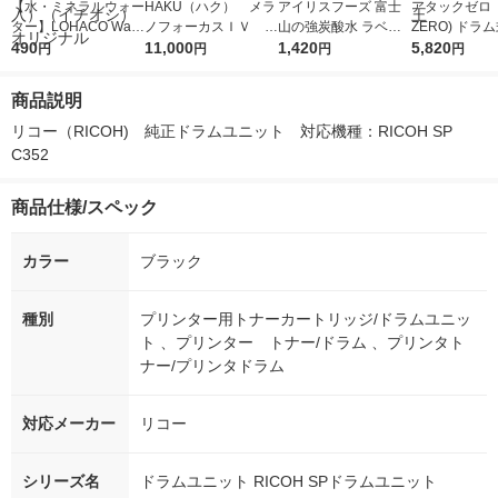
【水・ミネラルウォー
HAKU（ハク） メラ
アイリスフーズ 富士
アタックゼロ（A
ター】LOHACO Wate
ノフォーカスＩＶ 4
山の強炭酸水 ラベル
ZERO) ドラ
r（ロハコウォータ
490
5ｇ 資生堂 おまけ
11,000
レス 500ml 1箱（24
1,420
詰め替え メガ
5,820
円
円
円
円
ー）2L ラベルレス 1
付き
本入）
ボ 2300g 1
箱（5本入）（イチオ
個入) 洗濯洗剤
商品説明
シ） オリジナル
リコー（RICOH)　純正ドラムユニット　対応機種：RICOH SP 
C352
商品仕様/スペック
カラー
ブラック
種別
プリンター用トナーカートリッジ/ドラムユニッ
ト 、プリンター トナー/ドラム 、プリンタト
ナー/プリンタドラム
対応メーカー
リコー
シリーズ名
ドラムユニット RICOH SPドラムユニット